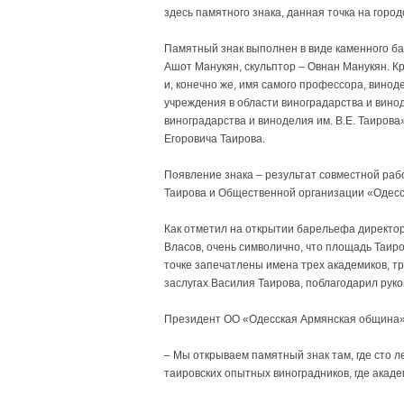
здесь памятного знака, данная точка на город
Памятный знак выполнен в виде каменного ба
Ашот Манукян, скульптор – Овнан Манукян. К
и, конечно же, имя самого профессора, винод
учреждения в области виноградарства и вин
виноградарства и виноделия им. В.Е. Таиров
Егоровича Таирова.
Появление знака – результат совместной рабо
Таирова и Общественной организации «Одес
Как отметил на открытии барельефа директор
Власов, очень символично, что площадь Таир
точке запечатлены имена трех академиков, тр
заслугах Василия Таирова, поблагодарил руко
Президент ОО «Одесская Армянская община» 
– Мы открываем памятный знак там, где сто 
таировских опытных виноградников, где акаде