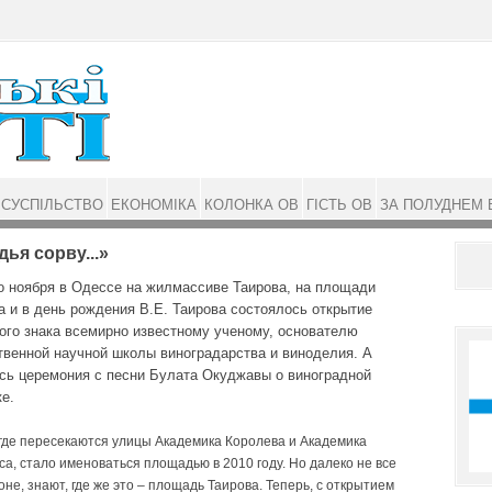
СУСПІЛЬСТВО
ЕКОНОМІКА
КОЛОНКА ОВ
ГІСТЬ ОВ
ЗА ПОЛУДНЕМ 
ья сорву...»
о ноября в Одессе на жилмассиве Таирова, на площади
а и в день рождения В.Е. Таирова состоялось открытие
ого знака всемирно известному ученому, основателю
твенной научной школы виноградарства и виноделия. А
сь церемония с песни Булата Окуджавы о виноградной
ке.
где пересекаются улицы Акаде­мика Королева и Академика
а, стало именоваться площадью в 2010 году. Но далеко не все
е, знают, где же это – площадь Таирова. Теперь, с открытием