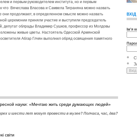
телем и первым руководителем института, но и первым
к что Вячеслава Власова и Самвела Тиграняна можно назвать
ые они продолжают, в определенном смысле можно назвать
ВХІД
чной церемонии приняли участие и выступили председатель
й, депутат облрады Владимир Сушков, профессор из Молдовы
Ім'я 
озложены живые цветы. Настоятель Одесской Армянской
росветителя Абгар Глчян выполнил обряд освящения памятного
Паро
С
З
ересной науки: «Мечтаю жить среди думающих людей»
рех и шести лет могут провести в музее? Полчаса, час, два?
і світи