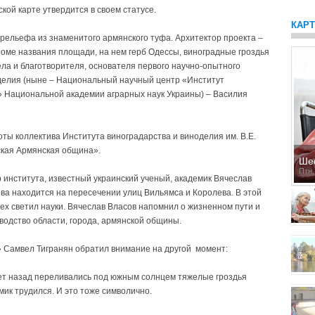
ской карте утвердится в своем статусе.
КАР
рельефа из знаменитого армянского туфа. Архитектор проекта –
роме названия площади, на нем герб Одессы, виноградные гроздья
ела и благотворителя, основателя первого научно-опытного
оделия (ныне – Национальный научный центр «Институт
а» Национальной академии аграрных наук Украины) – Василия
ты коллектива Института вино­градарства и виноделия им. В.Е.
ская Армянская община».
Ше
Птн,
 института, известный украинский ученый, академик Вячеслав
ова находится на пересечении улиц Вильямса и Королева. В этой
ех светил науки. Вячеслав Власов напомнил о жизненном пути и
водство области, города, армянской общины.
Самвел Тигранян обратил внимание на другой момент:
лет назад переливались под южным солнцем тяжелые гроздья
мик трудился. И это тоже символично.