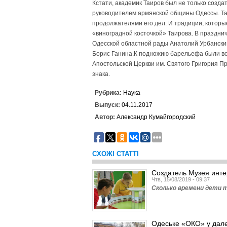
Кстати, академик Таиров был не только созда
руководителем армянской общины Одессы. Та
продолжателями его дел. И традиции, котор
«виноградной косточкой» Таирова. В праздни
Одесской областной рады Анатолий Урбански
Борис Ганина.К подножию барельефа были в
Апостольской Церкви им. Святого Григория П
знака.
Рубрика:
Наука
Выпуск:
04.11.2017
Автор:
Александр Кумайгородский
СХОЖІ СТАТТІ
Создатель Музея инт
Чтв, 15/08/2019 - 09:37
Сколько времени дети т
Одеське «ОКО» у далек