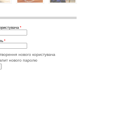
користувача
*
ль
*
творення нового користувача
апит нового паролю