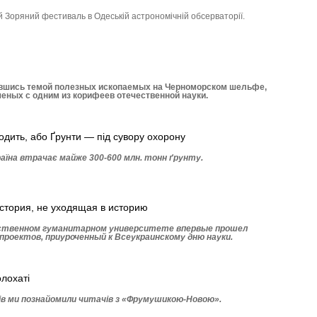
й Зоряний фестиваль в Одеській астрономічній обсерваторії.
вшись темой полезных ископаемых на Черноморском шельфе,
ченых с одним из корифеев отечественной науки.
дить, або Ґрунти — під сувору охорону
раїна втрачає майже 300-600 млн. тонн ґрунту.
история, не уходящая в историю
рственном гуманитарном университете впервые прошел
проектов, приуроченный к Всеукраинскому дню науки.
олохаті
ів ми познайомили читачів з «Фрумушикою-Новою».