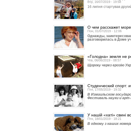
Втр, 16/07/2019 - 19:58
16 липня стартував други
О чем расскажет море
Пон, 01/07/2019 - 12:06
Однажды, заинтересова
разговорилась в Доме у
«Голодна» земля не ро
Чтв, 06/06/2019 - 08:57
Щороку через ерозію Ук
Студенческий спорт: 
Птн, 17/05/2019 - 19:32
В Измаильском госуда
Фестиваль науки и арт-
У нашій «хаті» свині в
Птн, 18/01/2019 - 18:21
В одному з наших номер