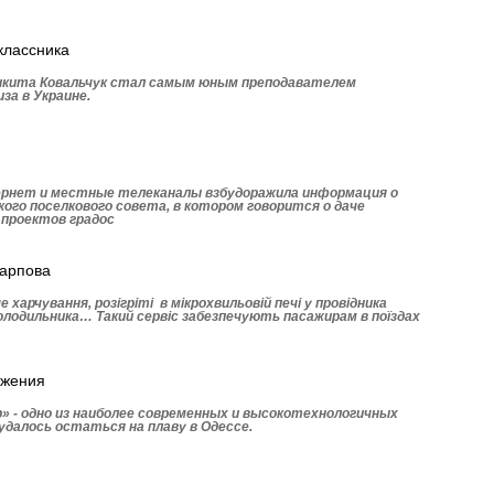
классника
Никита Ковальчук стал самым юным преподавателем
за в Украине.
ернет и местные телеканалы взбудоражила информация о
ого поселкового совета, в котором говорится о даче
 проектов градос
Карпова
 харчування, розігріті в мікрохвильовій печі у провідника
 холодильника… Такий сервіс забезпечують пасажирам в поїздах
ожения
» - одно из наиболее современных и высокотехнологичных
далось остаться на плаву в Одессе.