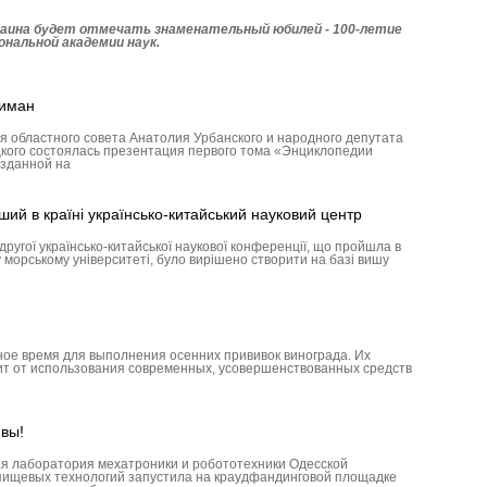
краина будет отмечать знаменательный юбилей - 100-летие
ональной академии наук.
лиман
я областного совета Анатолия Урбанского и народного депутата
кого состоялась презентация первого тома «Энциклопедии
озданной на
й в країні українсько-китайський науковий центр
с другої українсько-китайської наукової конференції, що пройшла в
морському університеті, було вирішено створити на базі вишу
ное время для выполнения осенних прививок винограда. Их
сит от использования современных, усовершенствованных средств
ивы!
я лаборатория мехатроники и робототехники Одесской
пищевых технологий запустила на краудфандинговой площадке