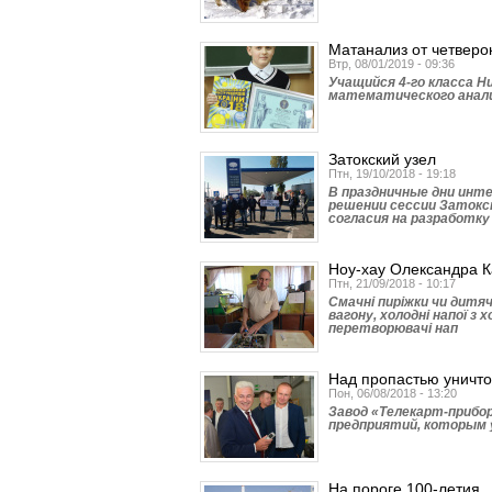
Матанализ от четверо
Втр, 08/01/2019 - 09:36
Учащийся 4-го класса 
математического анали
Затокский узел
Птн, 19/10/2018 - 19:18
В праздничные дни инт
решении сессии Затокск
согласия на разработку
Ноу-хау Олександра 
Птн, 21/09/2018 - 10:17
Смачні пиріжки чи дитяче
вагону, холодні напої з
перетворювачі нап
Над пропастью уничт
Пон, 06/08/2018 - 13:20
Завод «Телекарт-прибор
предприятий, которым у
На пороге 100-летия