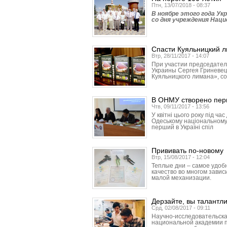
Птн, 13/07/2018 - 08:37
В ноябре этого года У
со дня учреждения Наци
Спасти Куяльницкий 
Втр, 28/11/2017 - 14:07
При участии председател
Украины Сергея Гриневец
Куяльницкого лимана», с
В ОНМУ створено перши
Чтв, 09/11/2017 - 13:56
У квітні цього року під ча
Одеському національному 
перший в Україні спіл
Прививать по-новому
Втр, 15/08/2017 - 12:04
Теплые дни – самое удоб
качество во многом зави
малой механизации.
Дерзайте, вы талантл
Срд, 02/08/2017 - 09:11
Научно-исследовательска
национальной академии 