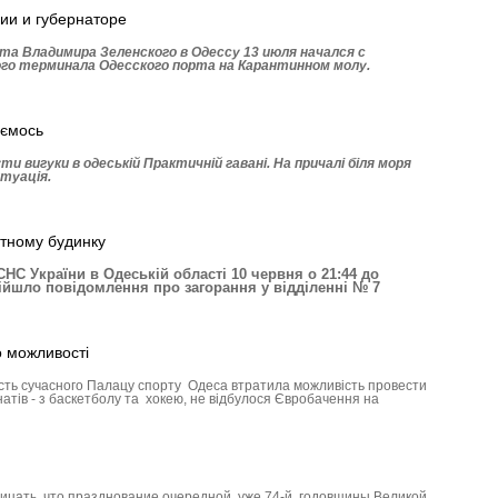
гии и губернаторе
та Владимира Зе­ленского в Одессу 13 июля начался с
го терминала Одесского порта на Карантинном молу.
аємось
и вигуки в одеській Практичній гавані. На причалі біля моря
туація.
отному будинку
С України в Одеській області 10 червня о 21:44 до
ійшло повідомлення про загорання у відділенні № 7
о можливості
ість сучасного Палацу спорту Одеса втратила можливість провести
натів - з баскетболу та хокею, не відбулося Євробачення на
рицать, что празднование очередной, уже 74-й, годовщины Великой