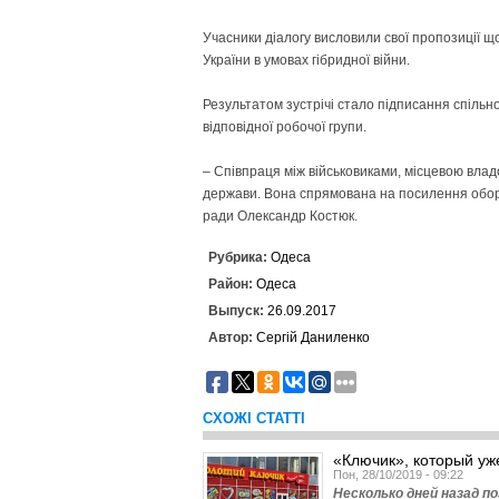
Учасники діалогу висловили свої пропозиції 
України в умовах гібридної війни.
Результатом зустрічі стало підписання спіль
відповідної робочої групи.
– Співпраця між військовиками, місцевою влад
держави. Вона спрямована на посилення оборо
ради Олександр Костюк.
Рубрика:
Одеса
Район:
Одеса
Выпуск:
26.09.2017
Автор:
Сергій Даниленко
СХОЖІ СТАТТІ
«Ключик», который уже
Пон, 28/10/2019 - 09:22
Несколько дней назад п