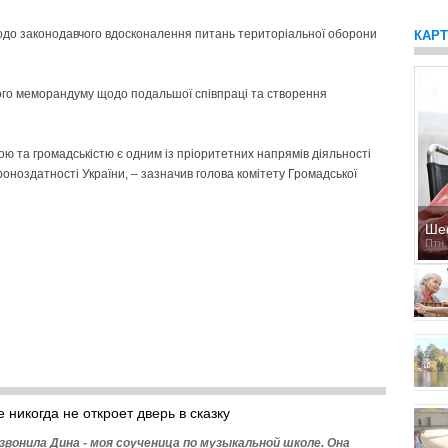
щодо законодавчого вдосконалення питань територіальної оборони
КАР
ного меморандуму щодо подальшої співпраці та створення
ою та громадськістю є одним із пріоритетних напрямів діяльності
ноздатності України, – зазначив голова комітету Громадської
Ше
Птн,
 никогда не откроет дверь в сказку
озвонила Дина - моя соученица по музыкальной школе. Она