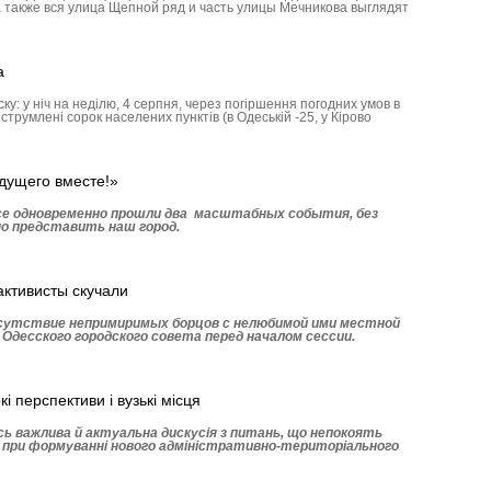
 также вся улица Щепной ряд и часть улицы Мечникова выглядят
а
ку: у ніч на неділю, 4 серпня, через погіршення погодних умов в
струмлені сорок населених пунктів (в Одеській -25, у Кірово
дущего вместе!»
ссе одновременно прошли два масштабных события, без
о представить наш город.
активисты скучали
сутствие непримиримых борцов с нелюбимой ими местной
 Одесского городского совета перед началом сессии.
і перспективи і вузькі місця
ась важлива й актуальна дискусія з питань, що непокоять
 при формуванні нового адміністративно-територіального