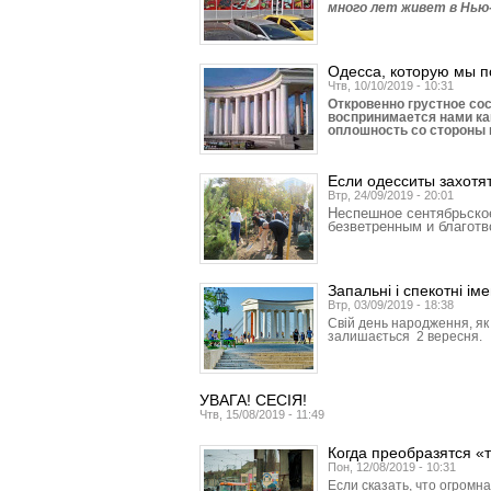
много лет живет в Нью
Одесса, которую мы 
Чтв, 10/10/2019 - 10:31
Откровенно грустное со
воспринимается нами ка
оплошность со стороны
Если одесситы захотя
Втр, 24/09/2019 - 20:01
Неспешное сентябрьско
безветренным и благот
Запальні і спекотні і
Втр, 03/09/2019 - 18:38
Свій день народження, як 
залишається 2 вересня.
УВАГА! СЕСІЯ!
Чтв, 15/08/2019 - 11:49
Когда преобразятся 
Пон, 12/08/2019 - 10:31
Если сказать, что огромн