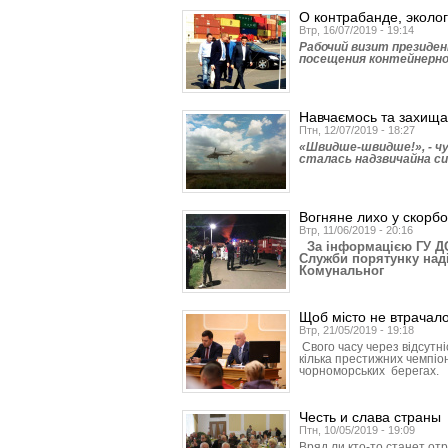
О контрабанде, эколо
Втр, 16/07/2019 - 19:14
Рабочий визит президен
посещения контейнерно
Навчаємось та захищ
Птн, 12/07/2019 - 18:27
«Швидше-швидше!», - чут
сталась надзвичайна си
Вогняне лихо у скорб
Втр, 11/06/2019 - 20:16
За інформацією ГУ ДСН
Служби порятунку над
Комунальног
Щоб місто не втрачал
Втр, 21/05/2019 - 19:18
Свого часу через відсутн
кілька престижних чемпіо
чорноморських берегах.
Честь и слава страны
Птн, 10/05/2019 - 19:09
Вряд ли кто-то станет от