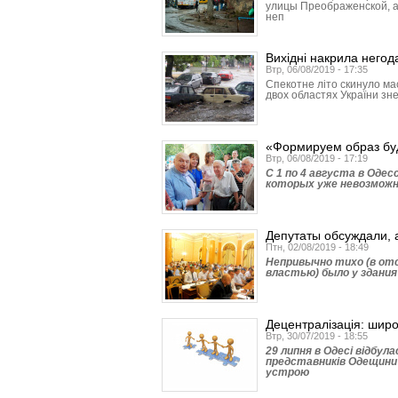
улицы Преображенской, а
неп
Вихідні накрила негод
Втр, 06/08/2019 - 17:35
Спекотне літо скинуло мас
двох областях України зне
«Формируем образ бу
Втр, 06/08/2019 - 17:19
С 1 по 4 августа в Оде
которых уже невозможн
Депутаты обсуждали, 
Птн, 02/08/2019 - 18:49
Непривычно тихо (в от
властью) было у здания
Децентралізація: широк
Втр, 30/07/2019 - 18:55
29 липня в Одесі відбул
представників Одещини
устрою