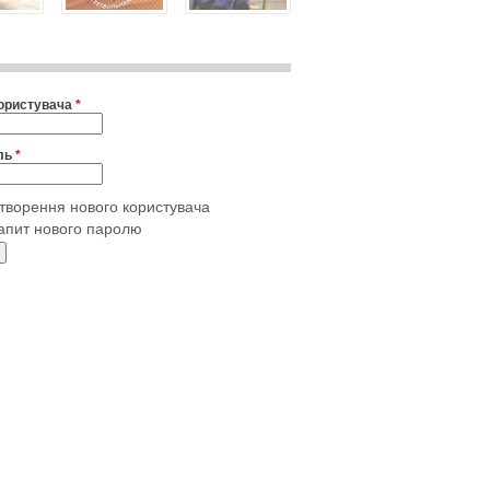
користувача
*
ль
*
творення нового користувача
апит нового паролю