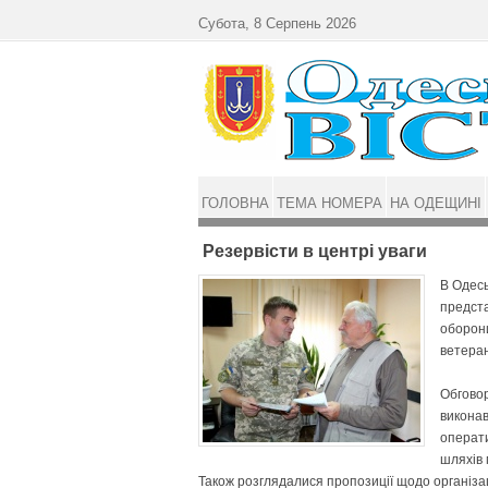
Перейти до основного матеріалу
Субота, 8 Серпень 2026
ГОЛОВНА
ТЕМА НОМЕРА
НА ОДЕЩИНІ
Резервісти в центрі уваги
В Одесь
предста
оборони
ветеран
Обговор
виконав
операти
шляхів 
Також розглядалися пропозиції щодо організац