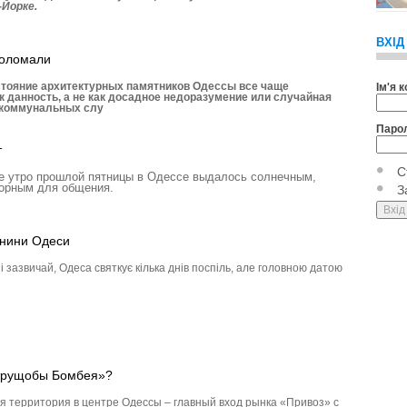
-Йорке.
ВХІД
поломали
стояние архитектурных памятников Одессы все чаще
Ім'я 
к данность, а не как досадное недоразумение или случайная
 коммунальных слу
Паро
т
С
е утро прошлой пятницы в Одессе выдалось солнечным,
ворным для общения.
З
менини Одеси
і зазвичай, Одеса святкує кілька днів поспіль, але головною датою
«трущобы Бомбея»?
ая территория в центре Одессы – главный вход рынка «Привоз» с