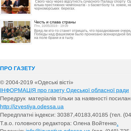
Свого часу через відсутність сучасного Палацу спорту О
кілька престижних чемпіонатів - з баскетболу та хокею, 
чорноморських берегах.
Честь и слава страны
Птн, 10/05/2019 - 19:09
Вряд ли кто-то станет отрицать, что празднование очере
Победы над фашизмом было пронизано всенародной бла
на поле брани и в тылу.
ПРО ГАЗЕТУ
© 2004-2019 «Одеські вісті»
ІНФОРМАЦІЯ про газету Одеської обласної ради
Передрук матеріалів т
ільки за наявності посила
http://izvestiya.odessa.ua
Передплатні індекси: 30
387,40183,40185 (тел. (04
.
Т.в.о. головного редактора: Олена Войтенко