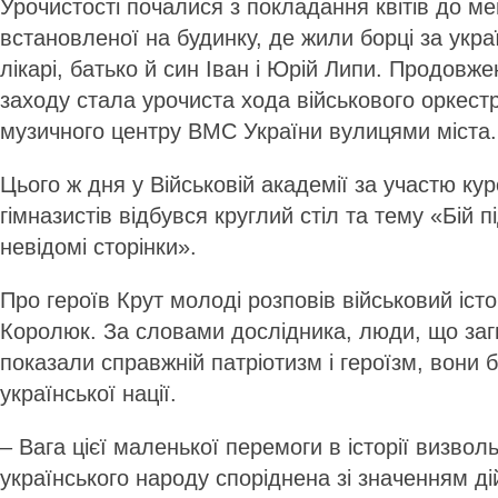
Урочистості почалися з покладання квітів до м
встановленої на будинку, де жили борці за укра
лікарі, батько й син Іван і Юрій Липи. Продовж
заходу стала урочиста хода військового оркестр
музичного центру ВМС України вулицями міста.
Цього ж дня у Військовій академії за участю курс
гімназистів відбувся круглий стіл та тему «Бій п
невідомі сторінки».
Про героїв Крут молоді розповів військовий іс
Королюк. За словами дослідника, люди, що заг
показали справжній патріотизм і героїзм, вони 
української нації.
– Вага цієї маленької перемоги в історії визвол
українського народу споріднена зі значенням ді