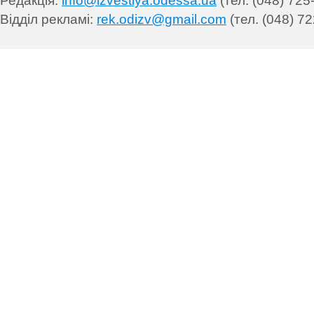
Редакція:
info@izvestiya.odessa.ua
(тел. (048) 725
Відділ рекламі:
rek.odizv@gmail.com
(тел. (048) 72