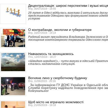
Децентралізація: широкі перспективи і вузькі місц
Втр, 30/07/2019 - 18:55
29 липня в Одесі відбулась важлива й актуальна диск
представників Одещини при формуванні нового адмі
устрою
О контрабанде, экологии и губернаторе
Втр, 16/07/2019 - 19:14
Рабочий визит президента Владимира Зе­ленского в О
посещения контейнерного терминала Одесского порт
Навчаємось та захищаємось
Птн, 12/07/2019 - 18:27
«Швидше-швидше!», - чути вигуки в одеській Практичні
сталась надзвичайна ситуація.
Вогняне лихо у скорботному будинку
Втр, 11/06/2019 - 20:16
За інформацією ГУ ДСНС України в Одеській облас
Служби порятунку надійшло повідомлення про заг
Комунальног
Щоб місто не втрачало можливості
Втр, 21/05/2019 - 19:18