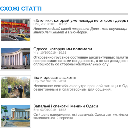
СХОЖІ СТАТТІ
«Ключик», который уже никогда не откроет дверь в
Пон, 28/10/2019 - 09:22
Несколько дней назад позвонила Дина - моя соученица
много лет живет в Нью-Йорке.
Одесса, которую мы поломали
Чтв, 10/10/2019 - 10:31
Откровенно грустное состояние архитектурных памят
воспринимается нами как данность, а не как досадно
оплошность со стороны коммунальных слу
Если одесситы захотят
Втр, 24/09/2019 - 20:01
Неспешное сентябрьское утро прошлой пятницы в О
безветренным и благотворным для общения.
Запальні і спекотні іменини Одеси
Втр, 03/09/2019 - 18:38
Свій день народження, як і зазвичай, Одеса святкує кільк
залишається 2 вересня.