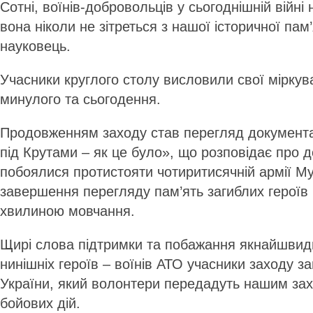
Сотні, воїнів-добровольців у сьогоднішній війні 
вона ніколи не зітреться з нашої історичної пам’
науковець.
Учасники круглого столу висловили свої міркув
минулого та сьогодення.
Продовженням заходу став перегляд документа
під Крутами – як це було», що розповідає про д
побоялися протистояти чотиритисячній армії М
завершення перегляду пам’ять загиблих герої
хвилиною мовчання.
Щирі слова підтримки та побажання якнайшвид
нинішніх героїв – воїнів АТО учасники заходу з
України, який волонтери передадуть нашим за
бойових дій.