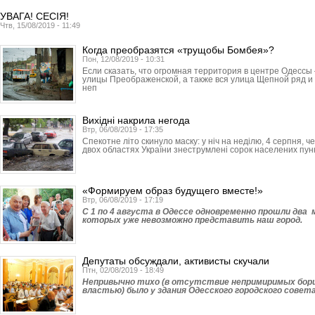
УВАГА! СЕСІЯ!
Чтв, 15/08/2019 - 11:49
Когда преобразятся «трущобы Бомбея»?
Пон, 12/08/2019 - 10:31
Если сказать, что огромная территория в центре Одессы
улицы Преображенской, а также вся улица Щепной ряд и
неп
Вихідні накрила негода
Втр, 06/08/2019 - 17:35
Спекотне літо скинуло маску: у ніч на неділю, 4 серпня, 
двох областях України знеструмлені сорок населених пункт
«Формируем образ будущего вместе!»
Втр, 06/08/2019 - 17:19
С 1 по 4 августа в Одессе одновременно прошли дв
которых уже невозможно представить наш город.
Депутаты обсуждали, активисты скучали
Птн, 02/08/2019 - 18:49
Непривычно тихо (в отсутствие непримиримых борц
властью) было у здания Одесского городского совета