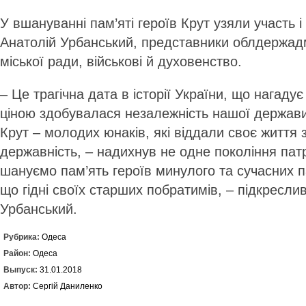
У вшануванні пам’яті героїв Крут узяли участь 
Анатолій Урбанський, представники облдержадмі
міської ради, військові й духовенство.
– Це трагічна дата в історії Укра­їни, що нагаду
ціною здобувалася незалежність нашої держави
Крут – молодих юнаків, які віддали своє життя 
державність, – надихнув не одне покоління патр
шануємо пам’ять героїв минулого та сучасних па
що гідні своїх старших побратимів, – підкресли
Урбанський.
Рубрика:
Одеса
Район:
Одеса
Выпуск:
31.01.2018
Автор:
Сергій Даниленко