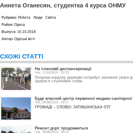
Аннета Оганесян, студентка 4 курса ОНМУ
Рубрика:
Робота
Люди
Свята
Район:
Одеса
Выпуск:
10.10.2018
Автор:
Одеські вісті
СХОЖІ СТАТТІ
На плановій диспансеризації
Чтв, 17/10/2019 - 10:33
Охорона кордону держави потребує належної уваги до 
здоров’я службових собак.
Буде власний центр первинної медико-санітарної
Чтв, 29/08/2019 - 09:17
ГРОМАДІ – СЛОВО: ЗАТИШАНСЬКА ОТГ
Ремонт доріг продовжиться
Чтв, 29/08/2019 - 09:11