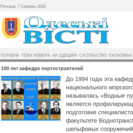
Перейти до основного матеріалу
П'ятниця, 7 Серпень 2026
ГОЛОВНА
ТЕМА НОМЕРА
НА ОДЕЩИНІ
СУСПІЛЬСТВО
ЕКОНОМІКА
100 лет кафедре портостроителей
До 1994 года эта кафед
национального морског
называлась «Водные пу
является профилирующ
подготовке специалисто
факультете Воднотранс
шельфовых сооружени