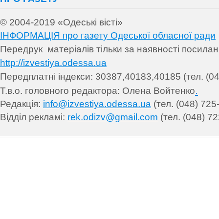
© 2004-2019 «Одеські вісті»
ІНФОРМАЦІЯ про газету Одеської обласної ради
Передрук матеріалів т
ільки за наявності посила
http://izvestiya.odessa.ua
Передплатні індекси: 30
387,40183,40185 (тел. (04
.
Т.в.о. головного редактора: Олена Войтенко
Редакція:
info@izvestiya.odessa.ua
(тел. (048) 725
Відділ рекламі:
rek.odizv@gmail.com
(тел. (048) 72