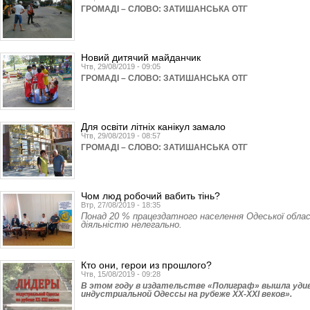
ГРОМАДІ – СЛОВО: ЗАТИШАНСЬКА ОТГ
Новий дитячий майданчик
Чтв, 29/08/2019 - 09:05
ГРОМАДІ – СЛОВО: ЗАТИШАНСЬКА ОТГ
Для освіти літніх канікул замало
Чтв, 29/08/2019 - 08:57
ГРОМАДІ – СЛОВО: ЗАТИШАНСЬКА ОТГ
Чом люд робочий вабить тінь?
Втр, 27/08/2019 - 18:35
Понад 20 % працездатного населення Одеської обла
діяльністю нелегально.
Кто они, герои из прошлого?
Чтв, 15/08/2019 - 09:28
В этом году в издательстве «Полиграф» вышла удив
индустриальной Одессы на рубеже ХХ-ХХI веков».