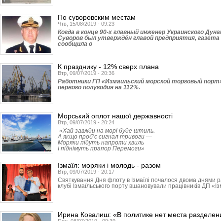
По суворовским местам
Чтв, 15/08/2019 - 09:23
Когда в конце 90-х главный инженер Украинского Ду
Суворов был утверждён главой предприятия, газета 
сообщила о
К празднику - 12% сверх плана
Втр, 09/07/2019 - 20:36
Работники ГП «Измаильский морской торговый порт
первого полугодия на 112%.
Морський оплот нашої державності
Втр, 09/07/2019 - 20:24
«Хай завжди на морі буде штиль.
А якщо проб’є сигнал тривоги —
Моряки підуть напроти хвиль
І піднімуть прапор Перемоги»
Ізмаїл: моряки і молодь - разом
Втр, 09/07/2019 - 20:17
Святкування Дня флоту в Ізмаїлі почалося двома днями ра
клубі Ізмаїльського порту вшановували працівників ДП «І
Ирина Ковалиш: «В политике нет места разделе