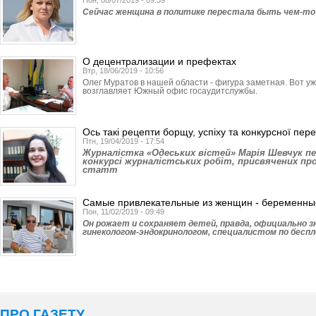
Пон, 08/07/2019 - 09:39
Сейчас женщина в политике перестала быть чем-то 
О децентрализации и префектах
Втр, 18/06/2019 - 10:56
Олег Муратов в нашей области - фигура заметная. Вот у
возглавляет Южный офис госаудитслужбы.
Ось такі рецепти борщу, успіху та конкурсної пер
Птн, 19/04/2019 - 17:54
Журналістка «Одеських вістей» Марія Шевчук пе
конкурсі журналістських робіт, присвячених про
статт
Самые привлекательные из женщин - беременны
Пон, 11/02/2019 - 09:49
Он рожает и сохраняет детей, правда, официально з
гинекологом-эндокринологом, спе­­циалистом по бес
ПРО ГАЗЕТУ