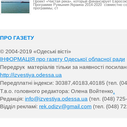
Проект «Чистая река», который финансирует Евросо
Программе Румыния-Украина 2014-2020 совместно со
программы, ст
ПРО ГАЗЕТУ
© 2004-2019 «Одеські вісті»
ІНФОРМАЦІЯ про газету Одеської обласної ради
Передрук матеріалів т
ільки за наявності посила
http://izvestiya.odessa.ua
Передплатні індекси: 30
387,40183,40185 (тел. (04
.
Т.в.о. головного редактора: Олена Войтенко
Редакція:
info@izvestiya.odessa.ua
(тел. (048) 725
Відділ рекламі:
rek.odizv@gmail.com
(тел. (048) 72