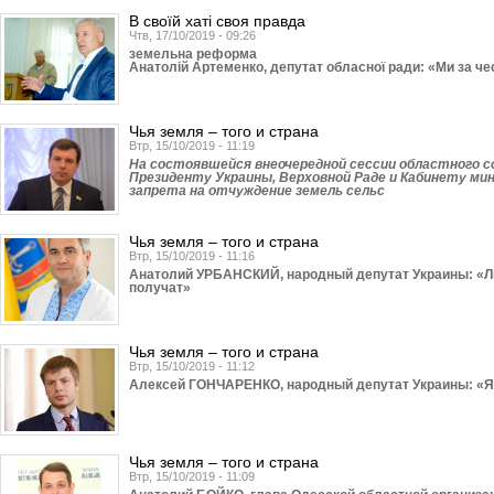
В своїй хаті своя правда
Чтв, 17/10/2019 - 09:26
земельна реформа
Анатолій Артеменко, депутат обласної ради: «Ми за ч
Чья земля – того и страна
Втр, 15/10/2019 - 11:19
На состоявшейся внеочередной сессии областного с
Президенту Украины, Верховной Раде и Кабинету ми
запрета на отчуждение земель сельс
Чья земля – того и страна
Втр, 15/10/2019 - 11:16
Анатолий УРБАНСКИЙ, народный депутат Украины: «Люд
получат»
Чья земля – того и страна
Втр, 15/10/2019 - 11:12
Алексей ГОНЧАРЕНКО, народный депутат Украины: «Я 
Чья земля – того и страна
Втр, 15/10/2019 - 11:09