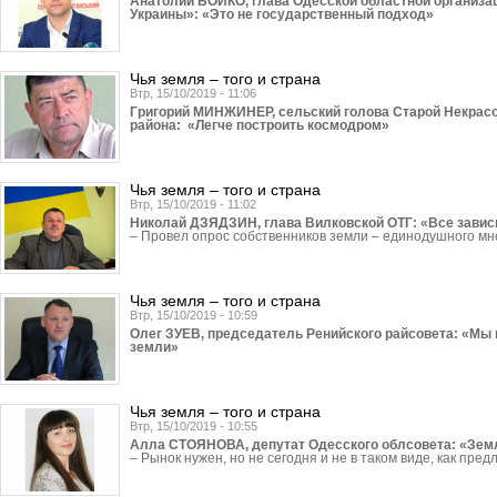
Анатолий БОЙКО, глава Одесской областной организа
Украины»: «Это не государственный подход»
Чья земля – того и страна
Втр, 15/10/2019 - 11:06
Григорий МИНЖИНЕР, сельский голова Старой Некрас
района: «Легче построить космодром»
Чья земля – того и страна
Втр, 15/10/2019 - 11:02
Николай ДЗЯДЗИН, глава Вилковской ОТГ: «Все зависи
– Провел опрос собственников земли – единодушного м
Чья земля – того и страна
Втр, 15/10/2019 - 10:59
Олег ЗУЕВ, председатель Ренийского райсовета: «Мы 
земли»
Чья земля – того и страна
Втр, 15/10/2019 - 10:55
Алла СТОЯНОВА, депутат Одесского облсовета: «Земл
– Рынок нужен, но не сегодня и не в таком виде, как пред