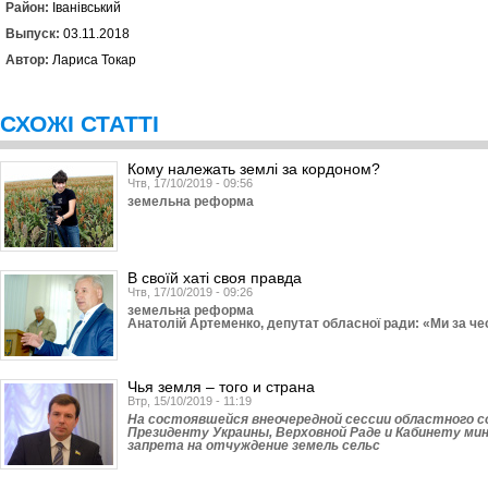
Район:
Іванівський
Выпуск:
03.11.2018
Автор:
Лариса Токар
СХОЖІ СТАТТІ
Кому належать землі за кордоном?
Чтв, 17/10/2019 - 09:56
земельна реформа
В своїй хаті своя правда
Чтв, 17/10/2019 - 09:26
земельна реформа
Анатолій Артеменко, депутат обласної ради: «Ми за ч
Чья земля – того и страна
Втр, 15/10/2019 - 11:19
На состоявшейся внеочередной сессии областного с
Президенту Украины, Верховной Раде и Кабинету ми
запрета на отчуждение земель сельс