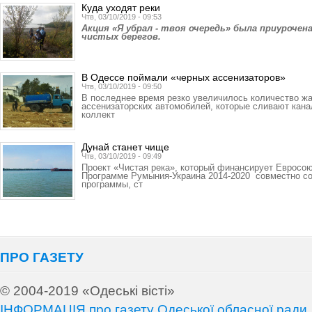
Куда уходят реки
Чтв, 03/10/2019 - 09:53
Акция «Я убрал - твоя очередь» была приуроче
чистых берегов.
В Одессе поймали «черных ассенизаторов»
Чтв, 03/10/2019 - 09:50
В последнее время резко увеличилось количество жа
ассенизаторских автомобилей, которые сливают кан
коллект
Дунай станет чище
Чтв, 03/10/2019 - 09:49
Проект «Чистая река», который финансирует Евросо
Программе Румыния-Украина 2014-2020 совместно со
программы, ст
ПРО ГАЗЕТУ
© 2004-2019 «Одеські вісті»
ІНФОРМАЦІЯ про газету Одеської обласної ради