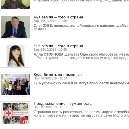
– Провел опрос собственников земли – единодушного м
Чья земля – того и страна
Втр, 15/10/2019 - 10:59
Олег ЗУЕВ, председатель Ренийского райсовета: «Мы 
земли»
Чья земля – того и страна
Втр, 15/10/2019 - 10:55
Алла СТОЯНОВА, депутат Одесского облсовета: «Земл
– Рынок нужен, но не сегодня и не в таком виде, как пред
Куда бежать за помощью…
Пон, 07/10/2019 - 11:08
17% украинских семей не могут приобрести необ­ходи
Предназначение – гуманность
Пон, 07/10/2019 - 11:03
Страшная весть разнеслась по всему миру о стихийн
ночь с третьего на четвёртое августа в селе Молога