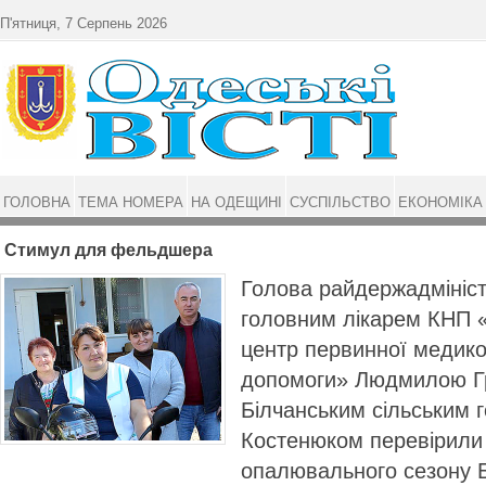
Перейти до основного матеріалу
П'ятниця, 7 Серпень 2026
ГОЛОВНА
ТЕМА НОМЕРА
НА ОДЕЩИНІ
СУСПІЛЬСТВО
ЕКОНОМІКА
Стимул для фельдшера
Голова райдержадміністр
головним лікарем КНП «
центр первинної медико
допомоги» Людмилою Г
Білчанським сільським
Костенюком перевірили 
опалювального сезону Б