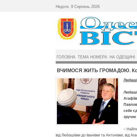
Перейти до основного матеріалу
Неділя, 9 Серпень 2026
ГОЛОВНА
ТЕМА НОМЕРА
НА ОДЕЩИНІ
ВЧИМОСЯ ЖИТЬ ГРОМАДОЮ. Коже
Любаші
Любашів
Агафіїв
Павлов
себе єд
зручне
– Найпе
від Любашівки до Іванівки та Антонівки, від А