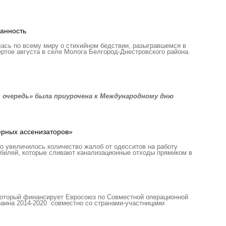
анность
ась по всему миру о стихийном бедствии, разыгравшемся в
вёртое августа в селе Молога Белгород-Днестровского района.
я очередь» была приурочена к Международному дню
ерных ассенизаторов»
о увеличилось количество жалоб от одесситов на работу
обилей, которые сливают канализационные отходы прямиком в
 который финансирует Евросоюз по Совместной операционной
аина 2014-2020 совместно со странами-участницами