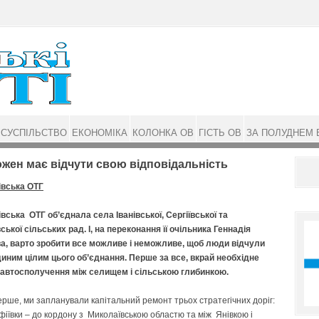
СУСПІЛЬСТВО
ЕКОНОМІКА
КОЛОНКА ОВ
ГІСТЬ ОВ
ЗА ПОЛУДНЕМ 
н має відчути свою відповідальність
вська ОТГ
ська ОТГ об’єд­нала села Іванівської, Сергі­ївської та
ської сільських рад. І, на переконання її очільника Геннадія
а, варто зробити все можливе і неможливе, щоб люди відчули
иним цілим цього об’єднання. Перше за все, вкрай необхідне
 автосполучення між селищем і сільською глибинкою.
рше, ми запланували капітальний ремонт трьох стратегічних доріг:
гафіївки – до кордону з Миколаївською областю та між Янівкою і