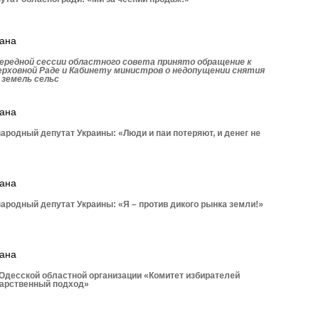
рана
ередной сессии областного совета принято обращение к
ерховной Раде и Кабинету министров о недопущении снятия
 земель сельс
рана
родный депутат Украины: «Люди и паи потеряют, и денег не
рана
родный депутат Украины: «Я – против дикого рынка земли!»
рана
Одесской областной организации «Комитет избирателей
дарственный подход»