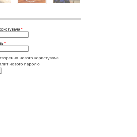
користувача
*
ль
*
творення нового користувача
апит нового паролю