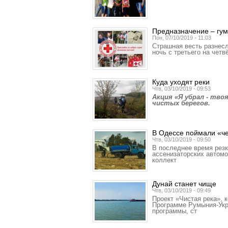
Предназначение – гум
Пон, 07/10/2019 - 11:03
Страшная весть разнесл
ночь с третьего на чет
Куда уходят реки
Чтв, 03/10/2019 - 09:53
Акция «Я убрал - тво
чистых берегов.
В Одессе поймали «ч
Чтв, 03/10/2019 - 09:50
В последнее время резк
ассенизаторских автом
коллект
Дунай станет чище
Чтв, 03/10/2019 - 09:49
Проект «Чистая река»,
Программе Румыния-Укр
программы, ст