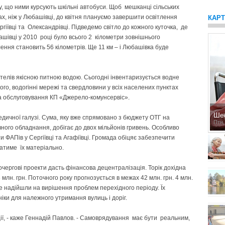
му, що ними курсують шкільні автобуси. Щоб мешканці сільських
ах, ніж у Любашівці, до квітня плануємо завершити освітлення
КАР
ргіївці та Олександрівці. Підведемо світло до кожного куточка, де
шівці у 2010 році було всього 2 кілометри зовнішнього
ення становить 56 кілометрів. Ще 11 км – і Любашівка буде
ителів якісною питною водою. Сьогодні інвентаризується водне
го, водогінні мережі та свердловини у всіх населених пунктах
та обслуговування КП «Джерело-комунсервіс».
Ше
дичної галузі. Сума, яку вже спрямовано з бюджету ОТГ на
Птн,
ного обладнання, добігає до двох мільйонів гривень. Особливо
ФАПів у Сергіївці та Агафіївці. Громада обіцяє забезпечити
атиме їх матеріально.
чергові проекти дасть фінансова децентралізація. Торік дохідна
лн. грн. Поточного року прогнозується в межах 42 млн. грн. 4 млн.
е надійшли на вирішення проблем перехідного періоду. Їх
ки для належного утримання вулиць і доріг.
ї, - каже Геннадій Павлов. - Самоврядування має бути реальним,