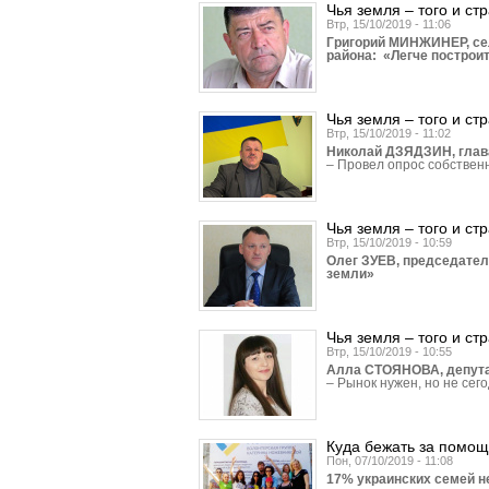
Чья земля – того и ст
Втр, 15/10/2019 - 11:06
Григорий МИНЖИНЕР, се
района: «Легче построи
Чья земля – того и ст
Втр, 15/10/2019 - 11:02
Николай ДЗЯДЗИН, глава
– Провел опрос собствен
Чья земля – того и ст
Втр, 15/10/2019 - 10:59
Олег ЗУЕВ, председател
земли»
Чья земля – того и ст
Втр, 15/10/2019 - 10:55
Алла СТОЯНОВА, депутат
– Рынок нужен, но не сего
Куда бежать за пом
Пон, 07/10/2019 - 11:08
17% украинских семей н