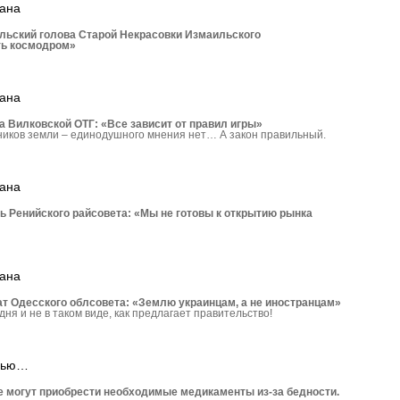
рана
льский голова Старой Некрасовки Измаильского
ть космодром»
рана
 Вилковской ОТГ: «Все зависит от правил игры»
ников земли – единодушного мнения нет… А закон правильный.
рана
ь Ренийского райсовета: «Мы не готовы к открытию рынка
рана
 Одесского облсовета: «Землю украинцам, а не иностранцам»
дня и не в таком виде, как предлагает правительство!
ощью…
е могут приобрести необ­ходимые медикаменты из-за бедности.