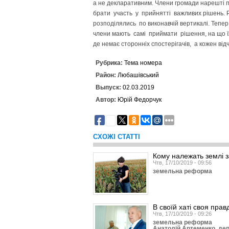
а не декларативним. Члени громади нарешті п
брати участь у прийнятті важливих рішень. 
розподілялись по виконавчій вертикалі. Тепер
члени мають самі приймати рішення, на що їх
де немає сторонніх спостерігачів, а кожен від
Рубрика:
Тема номера
Район:
Любашівський
Выпуск:
02.03.2019
Автор:
Юрій Федорчук
7
СХОЖІ СТАТТІ
Кому належать землі 
Чтв, 17/10/2019 - 09:56
земельна реформа
В своїй хаті своя прав
Чтв, 17/10/2019 - 09:26
земельна реформа
Анатолій Артеменко, деп