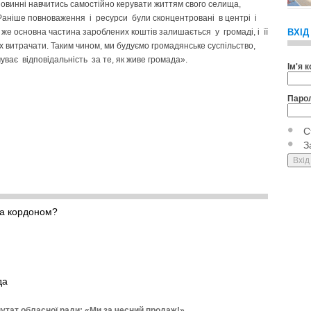
овинні навчитись самостійно керувати життям свого селища,
Раніше повноваження і ресурси були сконцентровані в центрі і
 же основна частина зароблених коштів залишається у громаді, і її
ВХІД
 витрачати. Таким чином, ми будуємо громадянське суспільство,
чуває відповідальність за те, як живе громада».
Ім'я 
Паро
С
З
за кордоном?
да
утат обласної ради: «Ми за чесний продаж!»