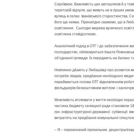
Сергіївкою. Важливість цих автошляхів й у то
територій відчули, що живуть не в гірших умов
вулиць в селах Іванівського старостинства, Се
його ще немає. Принагідно скажемо, що в Люба
освітлення. Сьогодні мережа вуличного освітл
освітлена стовідсотково.
Аналогічний підхід в ОТГ і до забезпечення ж
господарство, обліковуються башти Рожновсько
об’єднаної громади. Їх передають на баланс 
Невпинно дбають у Любашівці про розвиток ме
потреби лікарів, придбання необхідного медич
переймається голова ОТГ відновленням роботи 
фельдшерів безкоштовним житлом і заохочув
Можливість втілювати у життя необхідні першо
частина бюджету селищної ради становили 18 м
грн. інфраструктурної державної субвенції вж
витратять на придбання комунальної спецтехні
– Я – переконаний прихильник децентралізаці