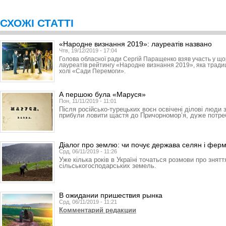
СХОЖІ СТАТТІ
«Народне визнання 2019»: лауреатів названо
Чтв, 19/12/2019 - 17:04
Голова обласної ради Сергій Паращенко взяв участь у що
лауреатів рейтингу «Народне визнання 2019», яка традиці
холі «Сади Перемоги».
А першою була «Маруся»
Пон, 11/11/2019 - 11:01
Після російсько-турецьких воєн освічені ділові люди з 
прибули ловити щастя до Причорномор’я, дуже потре
Діалог про землю: чи почує держава селян і ферм
Срд, 06/11/2019 - 11:26
Уже кілька років в Україні точаться розмови про знят
сільськогосподарських земель.
В ожидании пришествия рынка
Срд, 06/11/2019 - 11:21
Комментарий редакции