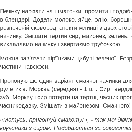
Печінку нарізати на шматочки, промити і подрі
в блендері. Додати молоко, яйце, олію, борошно
розпеченій сковороді спекти млинці з двох стор
начинку. Змішати тертий сир, майонез, зелень, 
викладаємо начинку і звертаємо трубочкою.
Можна зав’язати пір’їнками цибулі зеленої. Роз
частини навскоси.
Пропоную ще один варіант смачної начинки для
рулетиків. Морква (середня) - 1 шт. Сир твердий 
зуб. Моркву і сир потерти на тертці, часник про
часникодавку. Змішати з майонезом. Смачного!
«Матусь, приготуй смакоту!», - так мої дів
крученики з сиром. Подобаються за соковитіс