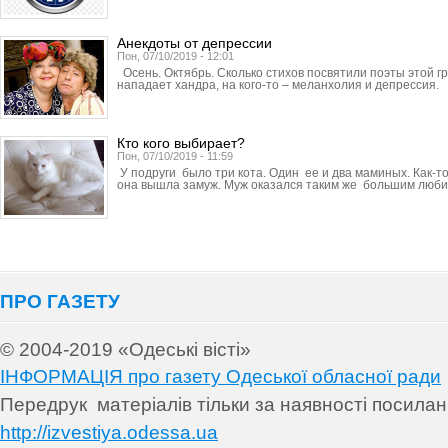
Анекдоты от депрессии
Пон, 07/10/2019 - 12:01
Осень. Октябрь. Сколько стихов посвятили поэты этой гр
нападает хандра, на кого-то – меланхолия и депрессия.
Кто кого выбирает?
Пон, 07/10/2019 - 11:59
У подруги было три кота. Один ее и два маминых. Как-т
она вышла замуж. Муж оказался таким же большим люб
ПРО ГАЗЕТУ
© 2004-2019 «Одеські вісті»
ІНФОРМАЦІЯ про газету Одеської обласної ради
Передрук матеріалів т
ільки за наявності посила
http://izvestiya.odessa.ua