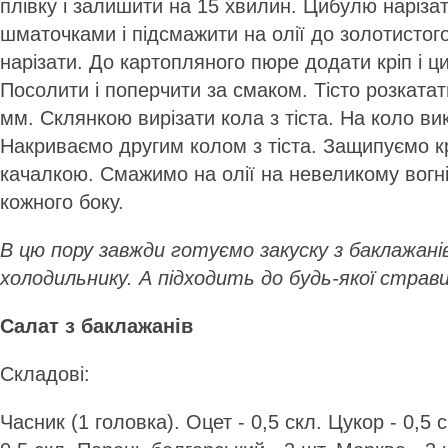
плівку і залишити на 15 хвилин. Цибулю наріза
шматочками і підсмажити на олії до золотистого
нарізати. До картопляного пюре додати кріп і 
Посолити і поперчити за смаком. Тісто розката
мм. Склянкою вирізати кола з тіста. На коло в
Накриваємо другим колом з тіста. Защипуємо к
качалкою. Смажимо на олії на невеликому вогні
кожного боку.
В цю пору завжди готуємо закуску з баклажані
холодильнику. А підходить до будь-якої страви
Салат з баклажанів
Складові:
Часник (1 головка). Оцет - 0,5 скл. Цукор - 0,5 с