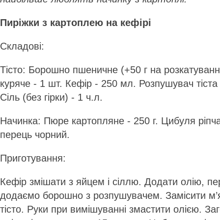
Пиріжки з картоплею на кефірі
Складові:
Тісто: Борошно пшеничне (+50 г на розкатування
куряче - 1 шт. Кефір - 250 мл. Розпушувач тіста - 1
Сіль (без гірки) - 1 ч.л.
Начинка: Пюре картопляне - 250 г. Цибуля ріпчаст
перець чорний.
Приготування:
Кефір змішати з яйцем і сіллю. Додати олію, п
додаємо борошно з розпушувачем. Замісити м’я
тісто. Руки при вимішуванні змастити олією. За