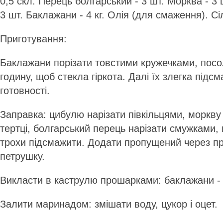
0,5 скл. Перець болгарський - 3 шт. Морква - 3 
3 шт. Баклажани - 4 кг. Олія (для смаження). Сі
Приготування:
Баклажани порізати товстими кружечками, посо
годину, щоб стекла гіркота. Далі їх злегка підс
готовності.
Заправка: цибулю нарізати півкільцями, моркву
тертці, болгарський перець нарізати смужками, 
трохи підсмажити. Додати пропущений через пр
петрушку.
Викласти в каструлю прошарками: баклажани - з
Залити маринадом: змішати воду, цукор і оцет.