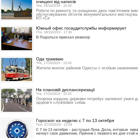
очищені від написів
Чтв, 24/10/2019 - 10:26
Роботи по ремонту та очищенню двох пам’ятників вик
обслуговуванню об’єктів монументального мистецтва
КП «Се
Южный офис госаудитслужбы информирует
Птн, 18/10/2019 - 17:36
В Подольск приехал ревизор
Ода трамваю
Чтв, 17/10/2019 - 10:43
Жители многих районов Одессы с особым уважением 
На плановій диспансеризації
Чтв, 17/10/2019 - 10:33
Охорона кордону держави потребує належної уваги до 
здоров’я службових собак.
Гороскоп на неделю с 7 по 13 октября
Пон, 07/10/2019 - 12:04
С 7 по 13 октября – растущая Луна. Дела, которые ник
начнут свое движение. Причем с первого же дня этой 