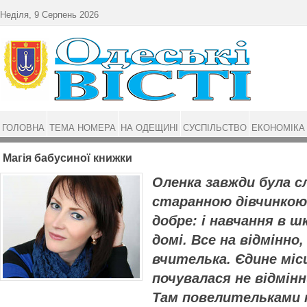
Перейти до основного матеріалу
Неділя, 9 Серпень 2026
ГОЛОВНА
ТЕМА НОМЕРА
НА ОДЕЩИНІ
СУСПІЛЬСТВО
ЕКОНОМІКА
Магія бабусиної книжки
Оленка завжди була 
старанною дівчинкою. 
добре: і навчання в шк
домі. Все на відмінно,
вчителька. Єдине місц
почувалася не відмінн
Там повелительками п