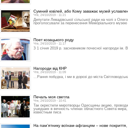
Сумний ювілей, або Кому заважає музей уславле
Чтв, 24/10/2019 - 11:21
Депутати Левадівської сіль­ської ради на чолі з Оле­
проголосували за перенесення Ме­­­­­­­­­­­­­мо­­­ріального му
Поет козацького роду
Чтв, 24/10/2019 - 11:17
З 1 січня 2019 р. засновником почесної нагороди ім. В
Нагороди від КНР
Чтв, 24/10/2019 - 11:09
…Рання побудка, і ми в дорозі до міста Світловодськ
Печаль моя светла
Чтв, 24/10/2019 - 10:41
Так окрестили миротворцы Одес­щины акцию, провод
ушедших в вечность членах областного Совета мира, 
известным писа
На пам’ятнику воїнам-афганцям – нове покриття,