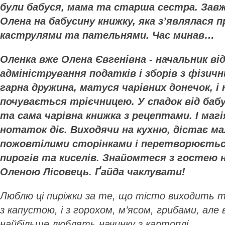
були бабуся, мама та старша сестра. Зав
Олена на бабусину книжку, яка з’являлася п
каструлями та пательнями. Час минав…
Оленка вже Олена Євгенівна - начальник від
адміністрування податків і зборів з фізичн
гарна дружина, матуся чарівних донечок, і 
почувається трієчницею. У спадок від бабу
та сама чарівна книжка з рецептами. І маг
нотаток діє. Виходячи на кухню, дістає ма
пожовтілими сторінками і перетворюєтьс
пирогів та киселів. Знайомтеся з гостею 
Оленою Лісовець. Ґайда чаклувати!
Люблю ці пиріжки за те, що тісто виходить то
з капустою, і з горохом, м’ясом, грибами, але в
найбільше люблять начинку з картоплі.