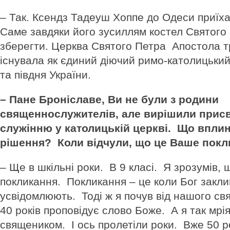
– Так. Ксендз Тадеуш Хоппе до Одеси приїха
Саме завдяки його зусиллям костел Святого
зберегти. Церква Святого Петра Апостола т
існувала як єдиний діючий римо-католицьки
та півдня України.
– Пане Броніславе, Ви не були з родини
священнослужителів, але вирішили присв
служінню у католицькій церкві. Що впли
рішення? Коли відчули, що це Ваше пок
– Ще в шкільні роки. В 9 класі. Я зрозумів, 
покликання. Покликання – це коли Бог заклик
усвідомлюють. Тоді ж я почув від нашого св
40 років проповідує слово Боже. А я так мрі
священиком. І ось пролетіли роки. Вже 50 р