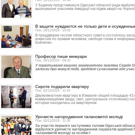
Пон, 16/12/2019 - 10:46
У Будинку представництв Одеської обласної ради відбуло
вшанування учасників ліквідації наслідків аварії на Чорно
В защите нуждаются не только дети и осужденны
Пон, 16/12/2019 - 10:42
В преддверии сессии областного совета состоялось зас
комиссии по правам человека, свободе слова и информа
Бойченко.
Професор пише мемуари
Пон, 16/12/2019 - 09:32
У трактуванні нашого знаменитого земляка Сергія Оже
записки про минулі події, зроблені сучасником або учас
Сироте подарили квартиру
Пон, 02/12/2019 - 11:43
Двухкомнатную квартиру в Измаиле общей площадью 43,
коммуникациями (вода, свет, центральное отопление) по
которая находилась на квартирном
Урочисте нагородження талановитої молоді
Пон, 02/12/2019 - 11:30
За участю першого заступника голови Одеської облас
відбулося урочисте нагородження лауреатів щорічної П
талановитій молоді за особист