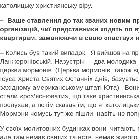
католицьку християнську віру.
– Ваше ставлення до так званих новим п
організацій, чиї представники ходять по 
квартирам, заманюючи в свою «паству» н
– Колись був такий випадок. Я вийшов на пр
Ланжеронівській. Назустріч – два молодика
церкви мормонів. (Церква мормонів, також в
Ісуса Христа Святих Останніх Днів, базується
західному американському штаті Юта). Вони
стали «роз’яснювати», що таке християнська
послухав, а потім сказав їм, що я католицьк
Мормони чомусь тут же пішли, навіть не по
У своїх молитовних будинках вони читають 
але там немає святих таїнств, немає живого