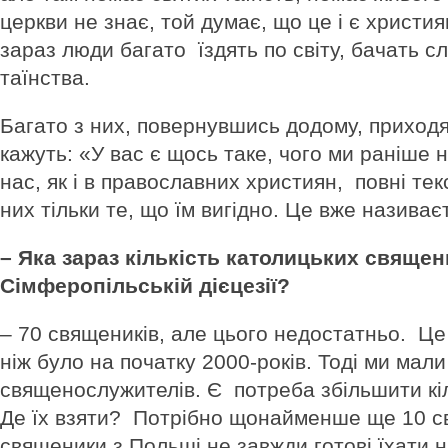
церкви не знає, той думає, що це і є христия
зараз люди багато їздять по світу, бачать сл
таїнства.
Багато з них, повернувшись додому, приходя
кажуть: «У вас є щось таке, чого ми раніше
нас, як і в православних християн, повні тек
них тільки те, що їм вигідно. Це вже назива
– Яка зараз кількість католицьких священ
Сімферопільській дієцезії?
– 70 священиків, але цього недостатньо. Це
ніж було на початку 2000-років. Тоді ми мал
священослужителів. Є потреба збільшити кіл
Де їх взяти? Потрібно щонайменше ще 10 с
священики з Польші не завжди готові їхати н