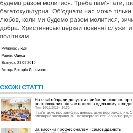
будемо разом молитися. Треба пам’ятати, щ
багатокультурна. Об’єднати нас може тільки
любов, коли ми будемо разом молитися, зич
добра. Християнські церкви повинні служити
політикам.
Рубрика:
Люди
Район:
Одеса
Выпуск:
21.09.2019
Автор:
Вікторія Єрьоменко
СХОЖІ СТАТТІ
На сесії облради депутати прийняли рішення про 
постраждалих під час пожежі в одеському коледжі
Пон, 16/12/2019 - 10:50
Пам՚ятаємо про загиблих, допомагаємо постраждалим. С
пленарне засідання 30-ї позачергової сесії обласної ради
За високий професіоналізм і самовідданість