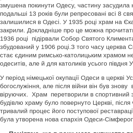
змушена покинути Одесу, частину засудила 
подальші 13 років були репресовані всі 8 свя
залишилися в Одесі. У 1935 році храм на Єк
закрили. Докладніше про це можна прочитати 
1936 році підірвали Собор Святого Климента
збудований у 1906 році.З того часу церква 
стає єдиним римсько-католицьким храмом не
одеситів, але й для католиків усього півдня У
У період німецької окупації Одеси в церкві У
богослужіння, але після війни він був знову 
віруючих. Храм перетворили в спортивний з
будівлю храму було повернуто Церкві, після 
тривалий процес його поступової реставраці
була утворена нова єпархія Одеси-Сімферо