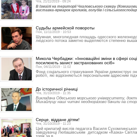
Чтв, 21/11/2019 - 09:24
В Ізмаїлі на території Чкаловського скверу (Комишов
виставка-ярмарок кроликів, голубів і сільськогоспод
Судьбы армейской повороты
Пон, 11/11/2019 - 10:53
Шумная, многолюдная площадь одесского железнодо
людского потока заметно выделяются степенно выш
Микола Чербаджи: «Інноваційні зміни в сфері соц
посилюють захист застрахованих осіб»
Пон, 04/11/2019 - 11:02
Фонд соціального страхування України демонструє оно
роботі, які відрізняються персональним адресним пі
До історичної річниці
Чтв, 31/10/2019 - 11:35
Викладача Одеського морського університету, докт
Михайлуцу наші читачі неодноразово бачили на стор
Серце, віддане дітям!
Чтв, 31/10/2019 - 11:23
Цей крилатий вислів педагога Василя Сухомлинськог
завідувачці Любашівським дитсадком «Казка» Світлан
торік за в