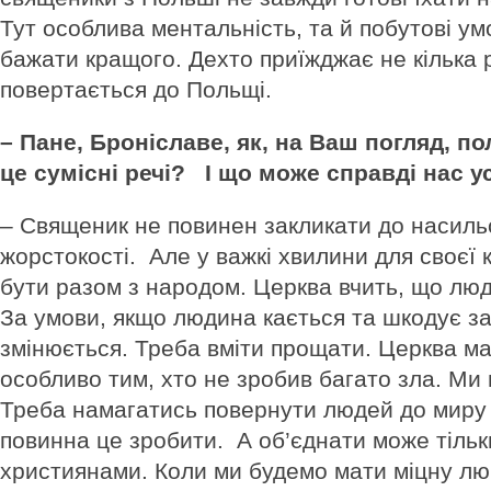
Тут особлива ментальність, та й побутові у
бажати кращого. Дехто приїжджає не кілька р
повертається до Польщі.
– Пане, Броніславе, як, на Ваш погляд, пол
це сумісні речі? І що може справді нас у
– Священик не повинен закликати до насильс
жорстокості. Але у важкі хвилини для своєї 
бути разом з народом. Церква вчить, що лю
За умови, якщо людина кається та шкодує за 
змінюється. Треба вміти прощати. Церква ма
особливо тим, хто не зробив багато зла. Ми
Треба намагатись повернути людей до миру
повинна це зробити. А об’єднати може тіль
християнами. Коли ми будемо мати міцну лю