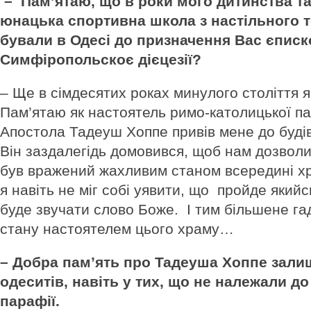
– Пам’ятаю, що в роки мого дитинства т
юнацька спортивна школа з настільного т
бували в Одесі до призначення Вас єпис
Симфіропольскоє дієцезії?
– Ще в сімдесятих роках минулого століття 
Пам’ятаю як настоятель римо-католицької п
Апостола Тадеуш Хоппе привів мене до будів
Він заздалегідь домовився, щоб нам дозволи
був вражений жахливим станом всередині х
я навіть не міг собі уявити, що пройде якийсь
буде звучати слово Боже. І тим більшене га
стану настоятелем цього храму…
– Добра пам’ять про Тадеуша Хоппе зали
одеситів, навіть у тих, що не належали до
парафії.