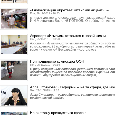
«Глобализация обретает китайский акцент», –
Птн, 29/11/2019 - 16:33
считает доктор философских наук, заведующий кафе
И.И.Мечникова Василий ПОПКОВ. Он вернулся из ко
Аэропорт «Измаил» готовится к новой жизни
Пон, 25/11/2019 - 10:20
Аэропорт «Измаил», который является областной собстве
возрождению: 21 ноября стартовал первый этап работ 
ворот» украинской Бессарабии – состоялось п
При поддержке комиссара ООН
Пон, 25/11/2019 - 10:14
В ряду актуальных вопросов, решением которых за
организация Общества Красного Креста Украины, с
помощи внутренне перемещённым лицам,
Алла Стоянова: «Реформы – не та сфера, где мо
Чтв, 21/11/2019 - 11:15
Алла Стоянова - руководитель успешного фермерско
созданного её отцом.
На виставку приходять за красою