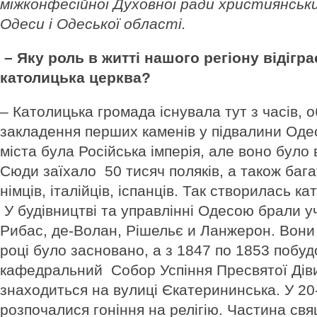
міжконфесійної Духовної ради християнськи
Одеси і Одеської області.
– Яку роль в житті нашого регіону відігр
католицька церква?
– Католицька громада існувала тут з часів, 
закладення перших каменів у підвалини Оде
міста була Російська імперія, але воно було в
Сюди заїхало 50 тисяч поляків, а також бага
німців, італійців, іспанців. Так створилась 
У будівництві та управлінні Одесою брали у
Рибас, де-Волан, Рішельє и Ланжерон. Вони 
році було засновано, а з 1847 по 1853 поб
кафедральний Собор Успіння Пресвятої Діви
знаходиться на вулиці Єкатерининська. У 20
розпочалися гоніння на релігію. Частина св