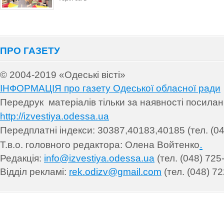
ПРО ГАЗЕТУ
© 2004-2019 «Одеські вісті»
ІНФОРМАЦІЯ про газету Одеської обласної ради
Передрук матеріалів т
ільки за наявності посила
http://izvestiya.odessa.ua
Передплатні індекси: 30
387,40183,40185 (тел. (04
.
Т.в.о. головного редактора: Олена Войтенко
Редакція:
info@izvestiya.odessa.ua
(тел. (048) 725
Відділ рекламі:
rek.odizv@gmail.com
(тел. (048) 72