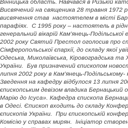
Вінницька область. Навчався в Ризькій като
Висвячений на священика 28 травня 1972 ро
висвячення став настоятелем в місті Бар і
парафіях. C 1995 року – настоятель в рідно
генеральний вікарій Кам’янець-Подільської е
2002 року Святий Престол оголосив про с
Сімферопольської єпархії, до складу якої ув
Одеська, Миколаївська, Кіровоградська та
України. Був призначений єпископом новоств
липня 2002 року в Кам’янець-Подільському-
Зведення на кафедру відбулося 13 липня 20
єпископським девізом владика Бернацький 
Марію до Ісуса». Кафедра єпископа Берна
в Одесі. Єпископ входить до складу Конфе
єпископів України. При єпископській конфер
Комісію у справах мирян. Ініціатор створен