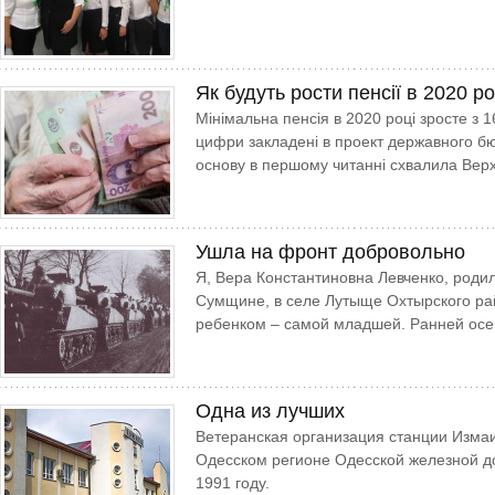
Як будуть рости пенсії в 2020 ро
Мінімальна пенсія в 2020 році зросте з 1
цифри закладені в проект державного бю
основу в першому читанні схвалила Вер
Ушла на фронт добровольно
Я, Вера Константиновна Левченко, роди
Сумщине, в селе Лутыще Охтырского ра
ребенком – самой младшей. Ранней осен
Одна из лучших
Ветеранская организация станции Измаи
Одесском регионе Одесской железной д
1991 году.