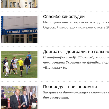
Спасибо киностудии
Мы, группа пенсионеров-железнодорожни
Одесской киностудии познакомились в 20
Доиграть – доиграли, но голы н
В минувшую среду, 30 октября, сос
чемпионата Украины по футболу сре
«Балканы» (с.
Попереду – нові перемоги
Захарівська дитячо-юнацька спортивна 
дня заснування.