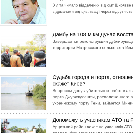
З літа чимало віддалених від смт Ширяєве
відрізаними від цивілізації через відсутніс
Дамбу на 108-м км Дуная восс
Завершается реконструкция дублирующе
территории Матросского сельсовета Изм
Судьба города и порта, отношен
скажет Киев?
Вопросом дноуглубительных работ в акв
порта Джурджулешты, расположенного в
украинскому порту Рени, займется Мини
Допоможуть учасникам АТО та Р
Арцизький район чекає на учасників АТО т