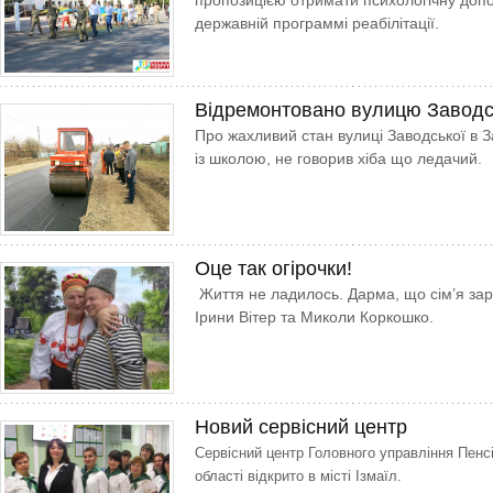
пропозицією отримати психологічну допо
державній программі реабілітації.
Відремонтовано вулицю Заводс
Про жахливий стан вулиці Заводської в З
із школою, не говорив хіба що ледачий.
Оце так огірочки!
Життя не ладилось. Дарма, що сім’я зар
Ірини Вітер та Миколи Коркошко.
Новий сервісний центр
Сервісний центр Головного управління Пенс
області відкрито в місті Ізмаїл.