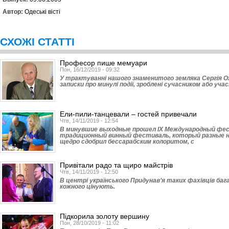
Автор:
Одеські вісті
СХОЖІ СТАТТІ
Професор пише мемуари
Пон, 16/12/2019 - 09:32
У трактуванні нашого знаменитого земляка Сергія Оже
записки про минулі події, зроблені сучасником або учас
Ели-пили-танцевали – гостей привечали
Чтв, 14/11/2019 - 12:54
В минувшие выходные прошел ІХ Международный фест
традиционный винный фестиваль, который разные н
щедро сдобрил бессарабским колоритом, с
Привітали радо та щиро майстрів
Чтв, 14/11/2019 - 12:50
В центрі українського Придунав’я таких фахівців ба
кожного цінують.
Підкорила золоту вершину
Пон, 28/10/2019 - 11:02