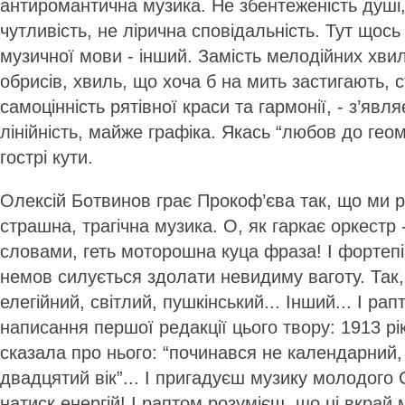
антиромантична музика. Не збентеженість душі
чутливість, не лірична сповідальність. Тут щось
музичної мови - інший. Замість мелодійних хвиль
обрисів, хвиль, що хоча б на мить застигають,
самоцінність рятівної краси та гармонії, - з’явл
лінійність, майже графіка. Якась “любов до геомет
гострі кути.
Олексій Ботвинов грає Прокоф’єва так, що ми 
страшна, трагічна музика. О, як гаркає оркестр
словами, геть моторошна куца фраза! І фортеп
немов силується здолати невидиму ваготу. Так,
елегійний, світлий, пушкінський... Інший... І ра
написання першої редакції цього твору: 1913 р
сказала про нього: “починався не календарний,
двадцятий вік”... І пригадуєш музику молодого 
натиск енергій! І раптом розумієш, що ці вкрай