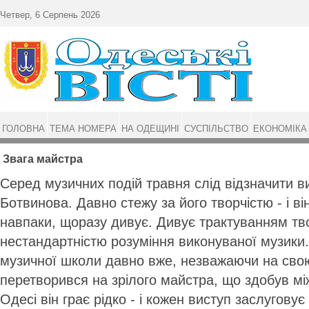
Перейти до основного матеріалу
Четвер, 6 Серпень 2026
ГОЛОВНА
ТЕМА НОМЕРА
НА ОДЕЩИНІ
СУСПІЛЬСТВО
ЕКОНОМІКА
Звага майстра
Серед музичних подій травня слід відзначити ви
Ботвинова. Давно стежу за його творчістю - і ві
навпаки, щоразу дивує. Дивує трактуванням тво
нестандартністю розуміння виконуваної музики
музичної школи давно вже, незважаючи на сво
перетворився на зрілого майстра, що здобув м
Одесі він грає рідко - і кожен виступ заслугову