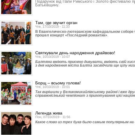
Подарунок від Папи Римського і Золото фестивалю п
Батьківщину.
Там, где звучит орган
Чтв, 17/10/2019 - 11:33
В Евангелическо-лютеранском кафедральном соборе С
прошел концерт «Последний романтик»
.
Святкували день народження драйвово!
Чтв, 10/10/2019 - 10:07
Балтяни вміють приємно дивувати, вміють свій хист 
з дня народження міста Балта засвідчила ще цілу низ
Борщ – всьому голова!
Чтв, 10/10/2019 - 10:01
Так вирішили у Великомихай­лівському районі і вже дру
справжнісінький чемпіонат з приготування цієї націо
Легенда жива
Пон, 07/10/2019 - 11:56
Какое слово из трех букв было самым популярным на