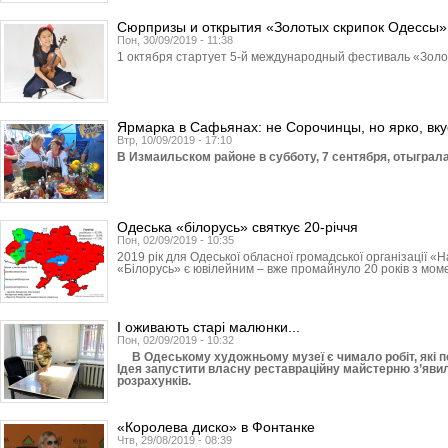
Сюрпризы и открытия «Золотых скрипок Одессы»
Пон, 30/09/2019 - 11:38
1 октября стартует 5-й международный фестиваль «Золо
Ярмарка в Сафьянах: не Сорочинцы, но ярко, вку
Втр, 10/09/2019 - 17:10
В Измаильском районе в субботу, 7 сентября, отыграл
Одеська «білорусь» святкує 20-річчя
Пон, 02/09/2019 - 10:35
2019 рік для Одеської обласної громадської організації 
«Білорусь» є ювілейним – вже промайнуло 20 років з моме
І оживають старі малюнки...
Пон, 02/09/2019 - 10:32
В Одеському художньому музеї є чимало робіт, які по
Ідея запустити власну реставраційну майстерню з’яви
розрахунків.
«Королева диско» в Фонтанке
Чтв, 29/08/2019 - 08:39