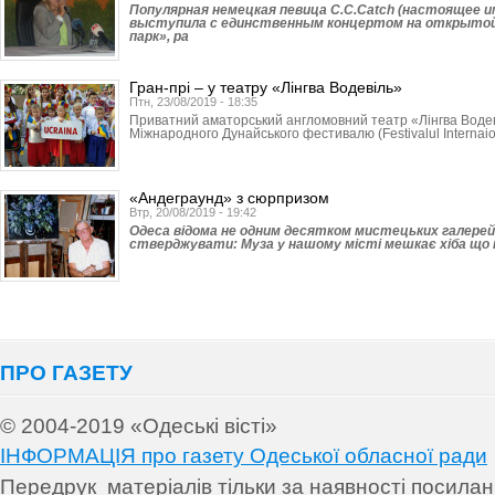
Популярная немецкая певица C.C.Catch (настоящее 
выступила с единственным концертом на открыто
парк», ра
Гран-прі – у театру «Лінгва Водевіль»
Птн, 23/08/2019 - 18:35
Приватний аматорський англомовний театр «Лінгва Водев
Міжнародного Дунайського фестивалю (Festivalul Internaiona
«Андеграунд» з сюрпризом
Втр, 20/08/2019 - 19:42
Одеса відома не одним десятком мистецьких галерей
стверджувати: Муза у нашому місті мешкає хіба що н
ПРО ГАЗЕТУ
© 2004-2019 «Одеські вісті»
ІНФОРМАЦІЯ про газету Одеської обласної ради
Передрук матеріалів т
ільки за наявності посила