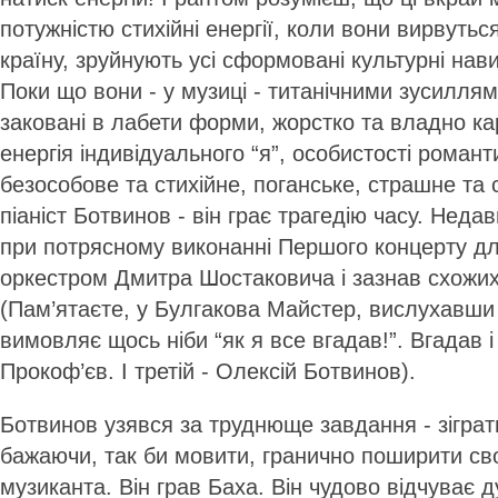
потужністю стихійні енергії, коли вони вирвутьс
країну, зруйнують усі сформовані культурні нав
Поки що вони - у музиці - титанічними зусиллям
заковані в лабети форми, жорстко та владно кар
енергія індивідуального “я”, особистості романт
безособове та стихійне, поганське, страшне та 
піаніст Ботвинов - він грає трагедію часу. Неда
при потрясному виконанні Першого концерту дл
оркестром Дмитра Шостаковича і зазнав схожих 
(Пам’ятаєте, у Булгакова Майстер, вислухавши
вимовляє щось ніби “як я все вгадав!”. Вгадав 
Прокоф’єв. І третій - Олексій Ботвинов).
Ботвинов узявся за труднюще завдання - зіграт
бажаючи, так би мовити, гранично поширити св
музиканта. Він грав Баха. Він чудово відчуває 