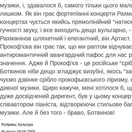
музики, і, здавалося б, самого тільки цього мал
лишком. Як він грає фортепіанні концерти Рахма
концертах чується якийсь прямолінійний “натис
гучності звуку, і все виходить дещо вульгарно, 
Рахманінов шляхетний і елегантний, він Артист.
Прокоф’єва він грає так, що ми раптом відчува
антиромантичний авангардний пафос для нас р
значення. Адже й Прокоф’єв - це російське “сріб
Ботвинов ніби дещо згладжує визубні, якось “зак
чуємо дзвінке срібло прокофьєвського ліризму, св
дивної музики. Щиро кажучи, мені хотілося б, 
дуже досвідчений диригент, був у цьому концер
співавтором піаніста, відтворюючи стильове бага
музики. Але й без того - браво, Ботвинов!
Рубрика:
Культура
Выпуск:
09.06.2005