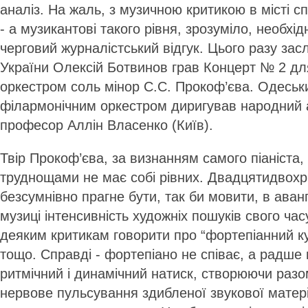
аналіз. На жаль, з музичною критикою в місті с
- а музикантові такого рівня, зрозуміло, необхід
черговий журналістський відгук. Цього разу за
України Олексій Ботвинов грав Концерт № 2 дл
оркестром соль мінор С.С. Прокоф’єва. Одесь
філармонічним оркестром диригував народний 
професор Аллін Власенко (Київ).
Твір Прокоф’єва, за визнанням самого піаніста,
труднощами не має собі рівних. Двадцятидвохр
безсумнівно прагне бути, так би мовити, в аван
музиці інтенсивність художніх пошуків свого час
деяким критикам говорити про “фортепіанний к
тощо. Справді - фортепіано не співає, а радш
ритмічний і динамічний натиск, створюючи разо
нервове пульсування здибленої звукової матерії