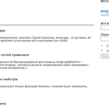
ВХІД
Ім'я 
ари
Паро
аменитого земляка Сергія Ожегова, мемуари - ні що інше, як
, зроблені сучасником або учасником цих подій.
С
З
 гостей привечали
рошел ІХ Международный фестиваль BolgragWineFest –
естиваль, который разные направления своей программы
ским колоритом, с
ро майстрів
Придунав’я таких фахівців багато, і кожним тут дорожать,
шину