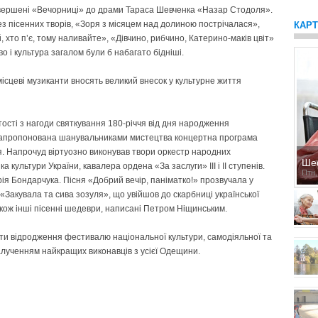
ревершені «Вечорниці» до драми Тараса Шевченка «Назар Стодоля».
без пісенних творів, «Зоря з місяцем над долиною пострічалася»,
КАР
, хто п’є, тому наливайте», «Дівчино, рибчино, Катерино-маків цвіт»
о і культура загалом були б набагато бідніші.
місцеві музиканти вносять великий внесок у культурне життя
ості з нагоди святкування 180-річчя від дня народження
 Запропонована шанувальниками мистецтва концертна програма
я. Напрочуд віртуозно виконував твори оркестр народних
Ше
 культури України, кавалера ордена «За заслуги» III і II ступенів.
Птн,
ія Бондарчука. Пісня «Добрий вечір, паніматко!» прозвучала у
«Закувала та сива зозуля», що увійшов до скарбниці української
також інші пісенні шедеври, написані Петром Ніщинським.
ти відродження фестивалю національної культури, самодіяльної та
залученням найкращих виконавців з усієї Одещини.