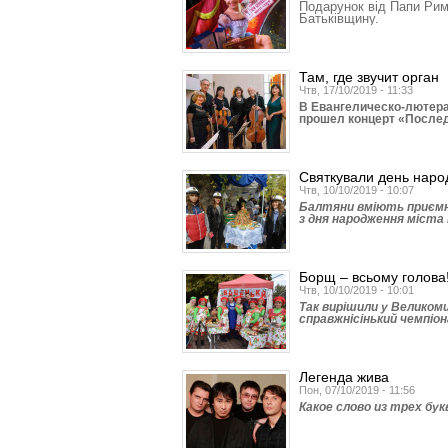
Подарунок від Папи Рим
Батьківщину.
Там, где звучит орган
Чтв, 17/10/2019 - 11:33
В Евангелическо-лютера
прошел концерт «После
Святкували день наро
Чтв, 10/10/2019 - 10:07
Балтяни вміють приємно
з дня народження міста 
Борщ – всьому голова
Чтв, 10/10/2019 - 10:01
Так вирішили у Великоми
справжнісінький чемпіон
Легенда жива
Пон, 07/10/2019 - 11:56
Какое слово из трех бу