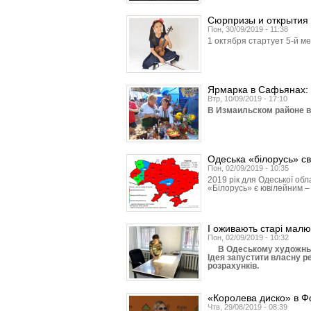
Сюрпризы и открытия
Пон, 30/09/2019 - 11:38
1 октября стартует 5-й 
Ярмарка в Сафьянах: 
Втр, 10/09/2019 - 17:10
В Измаильском районе в 
Одеська «білорусь» св
Пон, 02/09/2019 - 10:35
2019 рік для Одеської обл
«Білорусь» є ювілейним – 
І оживають старі малю
Пон, 02/09/2019 - 10:32
В Одеському художньому
Ідея запустити власну р
розрахунків.
«Королева диско» в Ф
Чтв, 29/08/2019 - 08:39