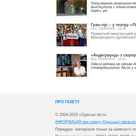
Популярная немецкая пе
выступила с единстве
парк», ра
Гран-прі – у театру «Л
Птн, 23/08/2019 - 18:35
Приватний аматорський ан
Міжнародного Дунайського ф
«Андеграунд» з сюрп
Втр, 20/08/2019 - 19:42
Одеса відома не одним 
стверджувати: Муза у н
ПРО ГАЗЕТУ
© 2004-2019 «Одеські вісті»
ІНФОРМАЦІЯ про газету Одеської обласно
Передрук матеріалів т
ільки за наявності 