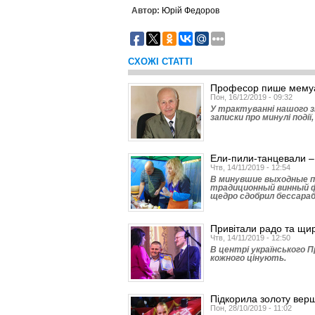
Автор:
Юрій Федоров
СХОЖІ СТАТТІ
Професор пише мему
Пон, 16/12/2019 - 09:32
У трактуванні нашого зн
записки про минулі події
Ели-пили-танцевали –
Чтв, 14/11/2019 - 12:54
В минувшие выходные п
традиционный винный ф
щедро сдобрил бессараб
Привітали радо та щи
Чтв, 14/11/2019 - 12:50
В центрі українського 
кожного цінують.
Підкорила золоту вер
Пон, 28/10/2019 - 11:02