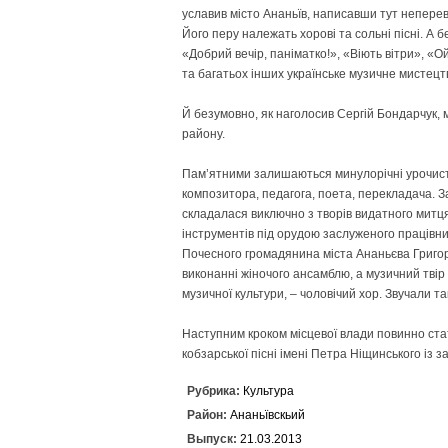
ус­лавив місто Ананьїв, написавши тут непе
Його перу належать хорові та сольні пісні. А 
«Добрий вечір, паніматко!», «Віють вітри», «Ой
та багатьох інших українське музичне мистецтв
Й безумовно, як наголосив Сергій Бондарчук, 
району.
Пам’ятними залишаються ми­нулорічні урочист
композитора, педагога, поета, перекладача.
складалася виключно з творів видатного митц
інструментів під орудою заслуженого працівника
Почесного громадянина міста Ананьєва Григор
виконанні жіночого ансамблю, а музичний твір 
музичної культури, – чоловічий хор. Звучали 
Наступним кроком місцевої влади повинно ста
кобзарської пісні імені Петра Ніщинського із 
Рубрика:
Культура
Район:
Ананьївскьий
Выпуск:
21.03.2013