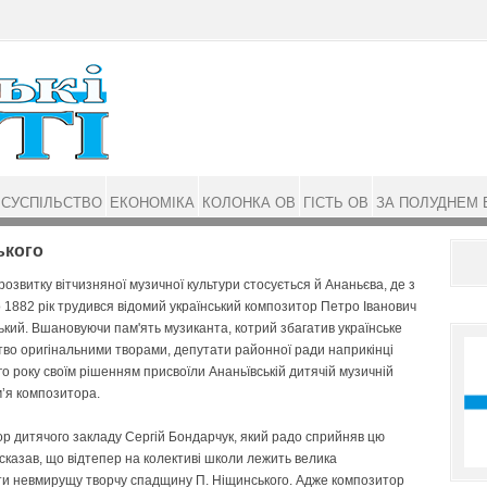
СУСПІЛЬСТВО
ЕКОНОМІКА
КОЛОНКА ОВ
ГІСТЬ ОВ
ЗА ПОЛУДНЕМ 
ького
 розвитку вітчизняної музичної культури стосується й Ананьєва, де з
 1882 рік трудився відомий український композитор Петро Іванович
кий. Вшановуючи пам'ять музиканта, котрий збагатив українське
во оригінальними творами, депутати районної ради наприкінці
о року своїм рішенням присвоїли Ананьївській дитячій музичній
м’я композитора.
р дитячого закладу Сергій Бондарчук, який радо сприйняв цю
, сказав, що відтепер на колективі школи лежить велика
ти невмирущу творчу спадщину П. Ні­щинського. Адже композитор