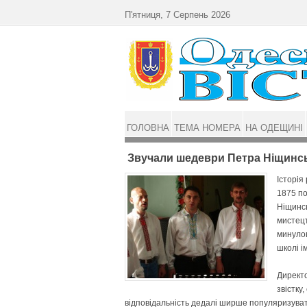
Перейти до основного матеріалу
П'ятниця, 7 Серпень 2026
ГОЛОВНА
ТЕМА НОМЕРА
НА ОДЕЩИНІ
Звучали шедеври Петра Ніщинс
Історія
1875 по
Ніщинсь
мистецт
минулог
школі і
Директо
звістку
відповідальність дедалі ширше популяризува