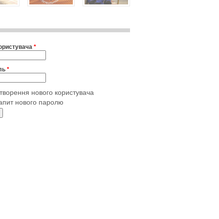
користувача
*
ль
*
творення нового користувача
апит нового паролю