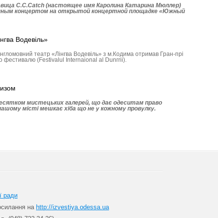
вица C.C.Catch (настоящее имя Каролина Катарина Мюллер)
нным концертом на открытой концертной площадке «Южный
інгва Водевіль»
гломовний театр «Лінгва Водевіль» з м.Кодима отримав Гран-прі
естивалю (Festivalul Internaional al Dunгrii).
ризом
десятком мистецьких галерей, що дає одеситам право
ашому місті мешкає хіба що не у кожному провулку.
ї ради
посилання на
http://izvestiya.odessa.ua