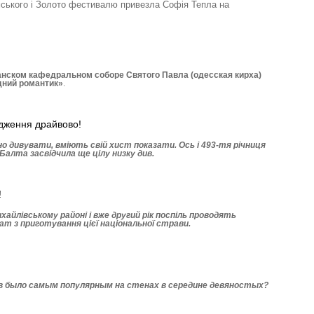
ського і Золото фестивалю привезла Софія Тепла на
нском кафедральном соборе Святого Павла (одесская кирха)
дний романтик»
.
дження драйвово!
 дивувати, вміють свій хист показати. Ось і 493-тя річниця
Балта засвідчила ще цілу низку див.
!
хай­лівському районі і вже другий рік поспіль проводять
ат з приготування цієї національної страви.
кв было самым популярным на стенах в середине девяностых?