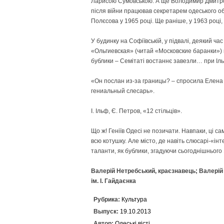
Ларисою Сумовською. А ще Володимир Дмитрови
після війни працював секретарем одеського о
Полєсова у 1965 році. Ще раніше, у 1963 році,
У будинку на Софіївській, у підвалі, деякий ча
«Ольгиевская» (читай «Московские баранки») н
бублики – Семітаті востаннє завезли… при Іль
«Он послан из-за границы? – спросила Елена 
гениальный слесарь».
І. Ільф, Є. Петров, «12 стільців».
Що ж! Геніїв Одесі не позичати. Навпаки, ці с
всю котушку. Але місто, де навіть слюсарі-«ін
таланти, як бублики, згадуючи сьогоднішнього 
Валерій Нетребський, краєзнавець; Валерій 
ім. І. Гайдаєнка
Рубрика:
Культура
Выпуск:
19.10.2013
Автор:
Одеські вісті