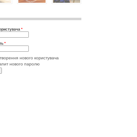
користувача
*
ль
*
творення нового користувача
апит нового паролю