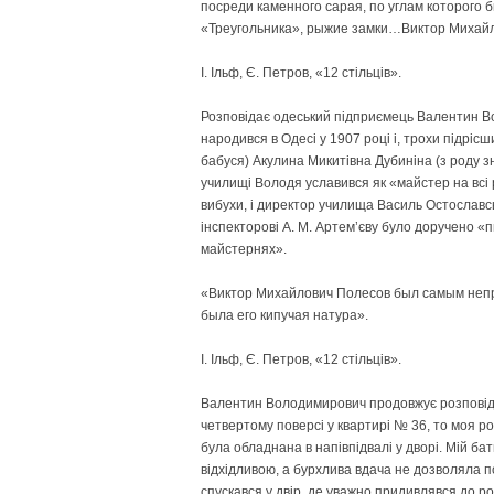
посреди каменного сарая, по углам которого
«Треугольника», рыжие замки…Виктор Михайл
І. Ільф, Є. Петров, «12 стільців».
Розповідає одеський підприємець Вален­тин 
народився в Одесі у 1907 році і, трохи підріс
бабуся) Акулина Микитівна Дубиніна (з роду з
училищі Володя уславився як «майстер на всі
вибухи, і директор училища Василь Остославс
інспекторові А. М. Артем’єву було доручено «
майстернях».
«Виктор Михайлович Полесов был самым непр
была его кипучая натура».
І. Ільф, Є. Петров, «12 стільців».
Валентин Володимирович продовжує розповідь
четвертому поверсі у квартирі № 36, то моя р
була обладнана в напівпідвалі у дворі. Мій ба
відхідливою, а бурхлива вдача не дозволяла пос
спускався у двір, де уважно придивлявся до роб