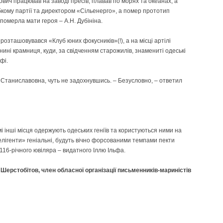
ч працював на заводі пресів, плавав по морях та океанах, а
бкому партії та директором «Сільенерго», а помер прототип
 померла мати героя – А.Н. Дубініна.
с розташовувався «Клуб юних фокусників»(!), а на місці артілі
ині крамниця, куди, за свідченням старожилів, знамениті одеські
фі.
Станиславовна, чуть не задохнувшись. – Безусловно, – ответил
амі інші місця одержують одеських геніїв та користуються ними на
телігенти» геніальні, будуть вічно форсованими темпами пекти
116-річного ювіляра – видатного Іллю Ільфа.
Шерстобітов, член обласної організації письменників-мариністів