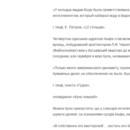
«У колодца мадам Боур была приветствована
интеллигентом, который набирал воду в бидо
І. Ільф, Є. Петров, «12 стільців».
Четвертою одеською адресою Ільфа став велич
вулиць, побудований архітектором Л.М. Черніг
(Файнзільберг) жив у батьківській квартирі до 
голодним, але скумбрія в морі була, незважаю
«Только много американского динамиту, пушек
бумажных денег, но обеспечения не было. Б
І. Ільф, газета «Гудок»,
оповідання «Куча локшей».
Можна було припустити, що у слюсаря-інтеліге
шукати далеко: за зізнаннями сусідів Ільфа, 
«В собственно его мастерской… застать его 