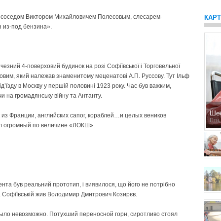
 соседом Виктором Михай­ловичем Полесовым, слесарем-
КАР
н из-под бензина».
езний 4-поверховий будинок на розі Софіївської і Торговельної
овим, який належав знаменитому меценатові А.П. Руссову. Тут Ільф
від’їзду в Москву у першій половині 1923 року. Час був важким,
чи на громадянську війну та Антанту.
Ше
 из Франции, английских сапог, кораблей…и целых веников
Птн,
ыл огромный по величине «ЛОКШ».
нта був реальний прототип, і виявилося, що його не потрібно
на Софіївській жив Володимир Дмитрович Козирєв.
было невозможно. Потухший переносной горн, сиротливо стоял