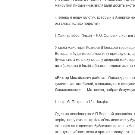
майбутній письменник виглядали досить екстр
«Теперь я ношу галстук, который в Америке но
остались только поцелуи».
І. Файнзільберг (Ільф) – Л.О. Орловій, лист від
У своїй майстерні Козирєв (Полєсов) творив див
Ветерани будинкового комітету пригадують, 
буквально з мотлоху склав у дворовій майстерн
двір (зокрема й Ільф) зібрався подивитися на 
«Виктор Михайлович работал. Однажды он выве
кусочков автомобилей, велосипедов и пишущи
Дэвид­соновские… Мотоцикл, набрав безумную
І. Ільф, Є. Петров, «12 стільців».
Одеська пенсіонерка А.П.Воропай розповіла: «
період непу очолив артіль «Ольгиевская» у буд
стільців» як «одесская бубличная артель «М
втягнути в «Союз меча и орала» голову артілі 