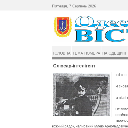
Перейти до основного матеріалу
П'ятниця, 7 Серпень 2026
ГОЛОВНА
ТЕМА НОМЕРА
НА ОДЕЩИНІ
Слюсар-інтелігент
«И сно
И снов
Із пісні
От випо
невблаг
творчос
кожний рядок, написаний Іллею Арнольдовичем