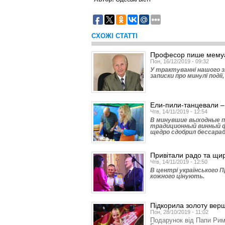
СХОЖІ СТАТТІ
Професор пише мему
Пон, 16/12/2019 - 09:32
У трактуванні нашого зн
записки про минулі події
Ели-пили-танцевали –
Чтв, 14/11/2019 - 12:54
В минувшие выходные п
традиционный винный ф
щедро сдобрил бессараб
Привітали радо та щи
Чтв, 14/11/2019 - 12:50
В центрі українського 
кожного цінують.
Підкорила золоту вер
Пон, 28/10/2019 - 11:02
Подарунок від Папи Рим