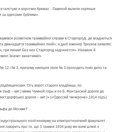
 в галстуке и коротких брюках…Лавиной валили охряные
 за одесские бублики».
кавився розвитком трамвайної справи в Старгороді, де вгадуються
о та дванадцяти трамвайних ліній», а далі інженер Треухов заявляє:
и, три линии! Без них Старгород задохнется». Назване й
жен! Значит канатчики!»
в № 12 і № 3, причому нинішня лінія № 3 проходить повз депо та
кладбищенская. Отъ ворот старого кладбища, по
Ільф – авт.) мимо Чумной горы и по Б. Фонтанской дороге до
юстдорфської дороги – авт.)» («Одесскій Чичероне»,1914 годъ).
Ільфа до Москви?
о індустріального політехнікуму на електротехнічний факультет
ння говорить про те, що 3 травня 1934 року він взяв шлюб з