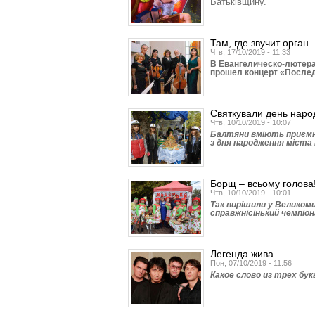
Батьківщину.
Там, где звучит орган
Чтв, 17/10/2019 - 11:33
В Евангелическо-лютера
прошел концерт «После
Святкували день наро
Чтв, 10/10/2019 - 10:07
Балтяни вміють приємно
з дня народження міста 
Борщ – всьому голова
Чтв, 10/10/2019 - 10:01
Так вирішили у Великоми
справжнісінький чемпіон
Легенда жива
Пон, 07/10/2019 - 11:56
Какое слово из трех бу