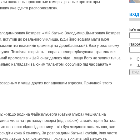
 были навалены проколотые камеры, рваные протекторы
ович уже где-то распоряжался».
ВХІД
Ім'я 
Володимирович Козирєв: «Мій батько Володимир Дмитрович Козирєв
ши, вступив до реального училища, куди його водила мати (моя
Паро
наменитих власників крамниці на Дерибасівській). Вже у реальному
 руки». Технічна творчість – справа непередбачувана, траплялися…
ький промовляв: «Цей юнак далеко піде…якщо його не зупинять», а
С
пильно наглядати за юним талантом, особливо під час занять у
З
оворным и чаще других попадавшим впросак. Причиной этого
: «Якщо родина Файнзільберга (батька Ільфа) мешкала на
одина жила на третьому поверсі (під Ільфом), а майстерня батька
тько повністю відповідає опису – він був людиною запальною, але
идіти хоча б хвилину. За розповідями батька і сусідів, Ілля часто
оти батька. Час був крутим, і, судячи з описів, мій батько та