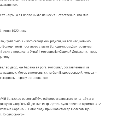
авагантно».
сят негры, а в Европе никто не носит. Естественно, что мне
 5 липня 1922 року.
а, буквально з нічого складаючи рідкісні, на той час, новинки.
що Володя, який поступово ставав Володимиром Дмитровичем,
і один з перших на Україні мотоциклів «Харлей Девідсон», і весь
дивину.
л во двор, как барана за рога, мотоцикл, составленный из
х машинок. Мотор в полторы силы был Вадереровский, колеса –
 скорость… сразу остановился».
Мій батько до революції був офіцером царського генштабу, а в
инку на Софіївській, де жив Ільф. Артіль було описано в романі «12
осковские баранки». Саме сюди прийшов слюсар Полєсов, щоб
п. Кислярського».