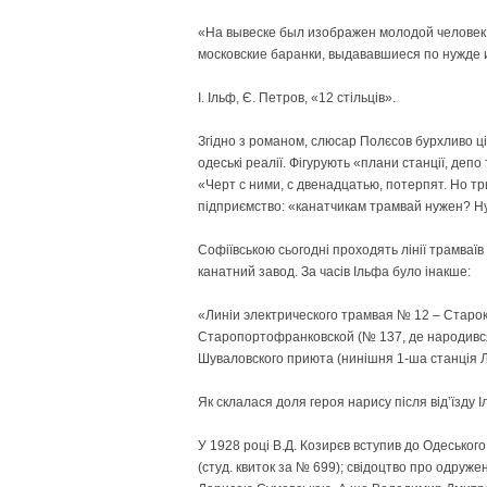
«На вывеске был изображен молодой человек
московские баранки, выдававшиеся по нужде и
І. Ільф, Є. Петров, «12 стільців».
Згідно з романом, слюсар Полєсов бурхливо ці
одеські реалії. Фігурують «плани станції, деп
«Черт с ними, с двенадцатью, потерпят. Но тр
підприємство: «канатчикам трамвай нужен? Ну
Софіївською сьогодні проходять лінії трамваї
канатний завод. За часів Ільфа було інакше:
«Линіи электрического трамвая № 12 – Старо
Старопортофранковской (№ 137, де народився 
Шуваловского приюта (нинішня 1-ша станція Л
Як склалася доля героя нарису після від’їзду 
У 1928 році В.Д. Козирєв вступив до Одеськог
(студ. квиток за № 699); свідоцтво про одруже