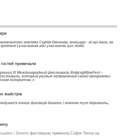
ари
аменитого земляка Сергія Ожегова, мемуари - ні що інше, як
, зроблені сучасником або учасником цих подій.
 гостей привечали
рошел ІХ Международный фестиваль BolgragWineFest –
естиваль, который разные направления своей программы
ским колоритом, с
ро майстрів
Придунав’я таких фахівців багато, і кожним тут дорожать,
шину
ського і Золото фестивалю привезла Софія Тепла на