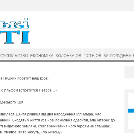
СУСПІЛЬСТВО
ЕКОНОМІКА
КОЛОНКА ОВ
ГІСТЬ ОВ
ЗА ПОЛУДНЕМ 
ва Пушкин посетит наш кров,
а с Ильфом встретится Петров…»
 одеського КВК.
внилася 116-та річниця від дня народження Іллі Ільфа. Час
анний. Входять у життя усе нові покоління одеситів, але інтерес до
ті видатного земляка, співпереживання його героям не слабшає, і
, хвилює, як то кажуть, «по живому».