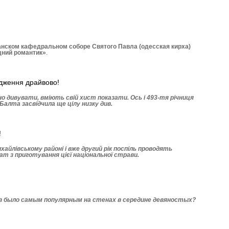
нском кафедральном соборе Святого Павла (одесская кирха)
дний романтик»
.
дження драйвово!
 дивувати, вміють свій хист показати. Ось і 493-тя річниця
Балта засвідчила ще цілу низку див.
!
хай­лівському районі і вже другий рік поспіль проводять
ат з приготування цієї національної страви.
кв было самым популярным на стенах в середине девяностых?