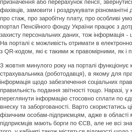
призначення або перерахунок пенсії, звернутис
фахівців, замовити і роздрукувати різноманітні 
про стаж, про заробітну плату, про особливі умо
портал Пенсійного фонду України працює з до
захисту персональних даних, тож інформація -
На порталі є можливість отримати в електронн
з QR-кодом, які є такими ж правомірними, як і 
З жовтня минулого року на порталі функціонує 
страхувальника (роботодавця), в якому для пр
інформація щодо забезпечення соціальних прав 
правильність подання звітності тощо. Наразі, у 
переглянути інформацію стосовно сплати по є
внеску та заборгованості. Варто скористатись 
фізичним особам-підприємцям, адже в області 
підприємців мають борги по ЄСВ, але не всі зн
того, у кабінеті також містяться відомості щодо з