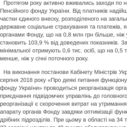
Протягом року активно вживались заходи по 
Пенсійного фонду України. Від платників надій
частки єдиного внеску, розподіленого на загал
державне соціальне страхування та платежів, я
органами Фонду, що на 0,8 млн грн більше, ніж у
становить 103,9 % від доведених показників. З
мінімальної отримують 0,6 тис. осіб, що на 0,5 
менше, ніж у січні поточного року.
На виконання постанови Кабінету Міністрів Укр
серпня 2018 року «Про деякі питання функціон
фонду України» проводиться реорганізація орг
приєднання підвідомчих управлінь до головног
реорганізації є скорочення витрат на утримання
апарату органів Фонду завдяки оптимізації функ
дрібних підрозділів. При цьому в області на 34