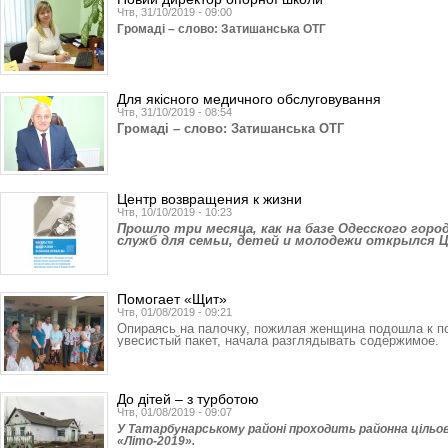
Чтв, 31/10/2019 - 09:00
Громаді – слово: Затишанська ОТГ
Для якісного медичного обслуговування
Чтв, 31/10/2019 - 08:54
Громаді – слово: Затишанська ОТГ
Центр возвращения к жизни
Чтв, 10/10/2019 - 10:23
Прошло три месяца, как на базе Одесского гор
служб для семьи, детей и молодежи открылся 
Помогает «Щит»
Чтв, 01/08/2019 - 09:21
Опираясь на палочку, пожилая женщина подошла к по
увесистый пакет, начала разглядывать содержимое.
До дітей – з турботою
Чтв, 01/08/2019 - 09:07
У Татарбунарському районі проходить районна цільо
«Літо-2019».