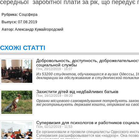
середньої заробітної плати за рік, що передує 
Рубрика:
Соцсфера
Выпуск:
07.08.2019
Автор:
Александр Кумайгородский
СХОЖІ СТАТТІ
Добровольность, доступность, доброжелательност
социальной службы
Птн, 20/12/2019 - 16:07
Из 53200 студентов, обучающихся в вузах Одессы, 1
декларации на обслуживание в студенческой поликлин
Захистити дітей від недбайливих батьків
Пон, 16/12/2019 - 09:20
Органи місцевого самоврядування потребують законн
які розтринькують державні кошти, отримані на свої
Супервизия для психологов и работников социа
Пон, 02/12/2019 - 11:53
Ее организовали и провели специалисты Одесского инсти
Супервизия расшифровывается как «надзор». Она позв