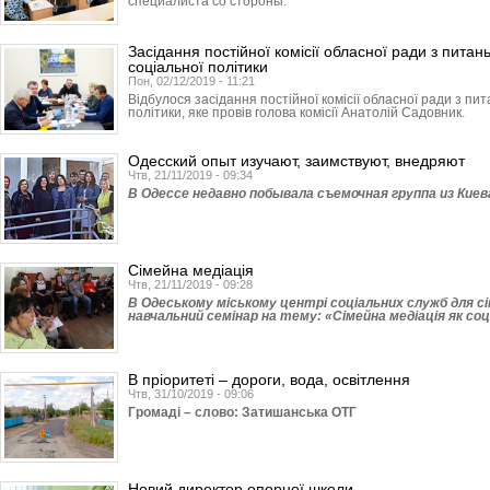
специалиста со стороны.
Засідання постійної комісії обласної ради з питан
соціальної політики
Пон, 02/12/2019 - 11:21
Відбулося засідання постійної комісії обласної ради з пи
політики, яке провів голова комісії Анатолій Садовник.
Одесский опыт изучают, заимствуют, внедряют
Чтв, 21/11/2019 - 09:34
В Одессе недавно побывала съемочная группа из Киев
Сімейна медіація
Чтв, 21/11/2019 - 09:28
В Одеському міському центрі соціальних служб для сім
навчальний семінар на тему: «Сімейна медіація як соц
В пріоритеті – дороги, вода, освітлення
Чтв, 31/10/2019 - 09:06
Громаді – слово: Затишанська ОТГ
Новий директор опорної школи