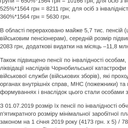
групи – 650%*1564 грн = 10166 грн; для осіб з ін
525%*1564 грн = 8211 грн; для осіб з інвалідніст
360%*1564 грн = 5630 грн.
В області перераховано майже 5,7 тис. пенсій (
військовим пенсіонерам), середній розмір підв
2083 грн, додаткові видатки на місяць –11,8 млн
Також підвищено пенсії по інвалідності особам, 
ліквідації наслідків Чорнобильської катастрофи
військової служби (військових зборів), які прох
органах внутрішніх справ, МНС (пожежники) та 
формуваннях і внаслідок цього стали особами з
З 01.07.2019 розмір їх пенсії по інвалідності о
п’ятикратного розміру мінімальної заробітної п
законом на 1 січня 2019 року (4173 грн. х 5) / 7