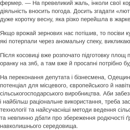
фермер. — На превеликий жаль, інколи свої ко
діяльність вносить погода. Досить згадати «лю
дуже коротку весну, яка різко перейшла в жарке
Якщо врожай зернових нас потішив, то посіви к
які потерпали через аномальну спеку, виклика
Після косовиці вже розпочато підготовку площ п
оранку на зяб, а там вже й просапні потрібно б
На переконання депутата і бізнесмена, Одещи
потенціал для місцевого, європейського й навіт
сільськогосподарського виробництва. Аби забе
і найбільш раціональне використання, треба зас
технології та найсучасніші методи ведення сіль
та невпинно дбати про збереження родючості ґр
навколишнього середовища.