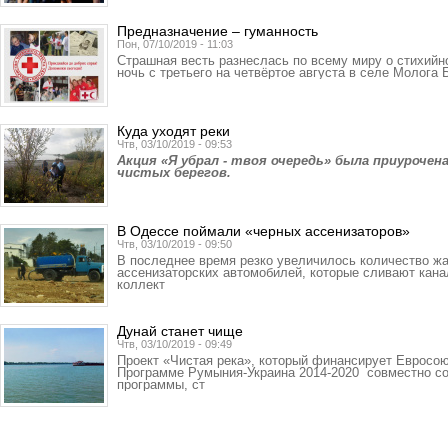
Предназначение – гуманность
Пон, 07/10/2019 - 11:03
Страшная весть разнеслась по всему миру о стихийн
ночь с третьего на четвёртое августа в селе Молога
Куда уходят реки
Чтв, 03/10/2019 - 09:53
Акция «Я убрал - твоя очередь» была приуроче
чистых берегов.
В Одессе поймали «черных ассенизаторов»
Чтв, 03/10/2019 - 09:50
В последнее время резко увеличилось количество жа
ассенизаторских автомобилей, которые сливают кан
коллект
Дунай станет чище
Чтв, 03/10/2019 - 09:49
Проект «Чистая река», который финансирует Евросо
Программе Румыния-Украина 2014-2020 совместно со
программы, ст