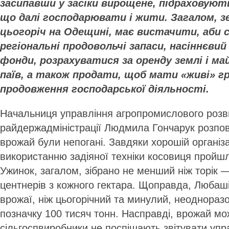
засипавши у засіки вирощене, підраховуют
що далі господарювати і жити. Загалом, з
цьогоріч на Одещині, має вистачити, аби
регіональні продовольчі запаси, насіннєви
фонди, розрахуватися за оренду землі і ма
паїв, а також продати, щоб мати «живі» г
продовження господарської діяльності.
Начальниця управління агропромислового розв
райдержадміністрації Людмила Гончарук розпов
врожай були непогані. Завдяки хорошій організа
використанню задіяної техніки косовиця пройшл
Ужинок, загалом, зібрано не менший ніж торік 
центнерів з кожного гектара. Щоправда, Любаш
врожаї, ніж цьогорічний та минулий, неоднора
позначку 100 тисяч тонн. Насправді, врожай мо
сільгоспвиробники не поспішають звітувати уп