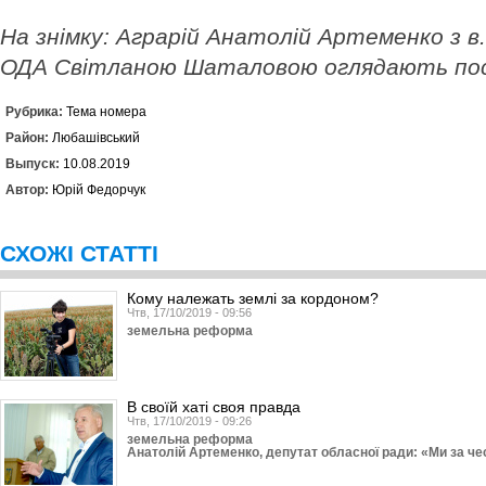
На знімку: Аграрій Анатолій Артеменко з в.
ОДА
Світланою Шаталовою оглядають пос
Рубрика:
Тема номера
Район:
Любашівський
Выпуск:
10.08.2019
Автор:
Юрій Федорчук
СХОЖІ СТАТТІ
Кому належать землі за кордоном?
Чтв, 17/10/2019 - 09:56
земельна реформа
В своїй хаті своя правда
Чтв, 17/10/2019 - 09:26
земельна реформа
Анатолій Артеменко, депутат обласної ради: «Ми за ч