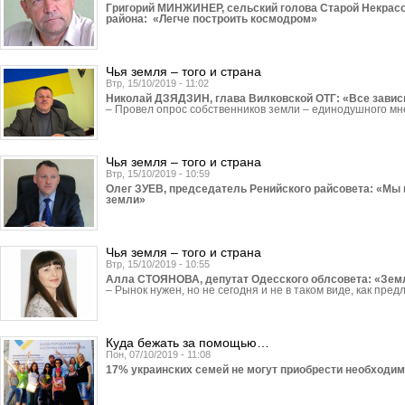
Григорий МИНЖИНЕР, сельский голова Старой Некрас
района: «Легче построить космодром»
Чья земля – того и страна
Втр, 15/10/2019 - 11:02
Николай ДЗЯДЗИН, глава Вилковской ОТГ: «Все зависи
– Провел опрос собственников земли – единодушного м
Чья земля – того и страна
Втр, 15/10/2019 - 10:59
Олег ЗУЕВ, председатель Ренийского райсовета: «Мы 
земли»
Чья земля – того и страна
Втр, 15/10/2019 - 10:55
Алла СТОЯНОВА, депутат Одесского облсовета: «Земл
– Рынок нужен, но не сегодня и не в таком виде, как пред
Куда бежать за помощью…
Пон, 07/10/2019 - 11:08
17% украинских семей не могут приобрести необ­ходи