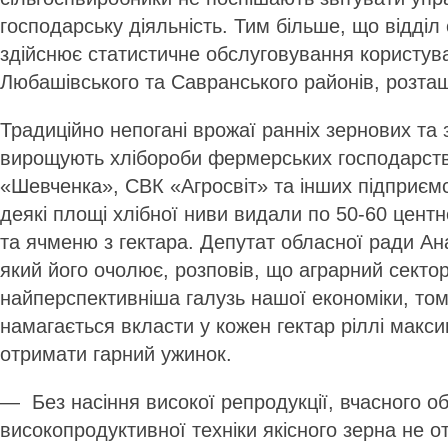
господарську діяльність. Тим більше, що відділ
здійснює статистичне обслуговування користува
Любашівського та Савранського районів, розта
Традиційно непогані врожаї ранніх зернових та
вирощують хлібороби фермерських господарств
«Шевченка», СВК «Агросвіт» та інших підприємс
деякі площі хлібної ниви видали по 50-60 центн
та ячменю з гектара. Депутат обласної ради Ан
який його очолює, розповів, що аграрний секто
найперспективніша галузь нашої економіки, то
намагається вкласти у кожен гектар ріллі макс
отримати гарний ужинок.
— Без насіння високої репродукції, вчасного обр
високопродуктивної техніки якісного зерна не