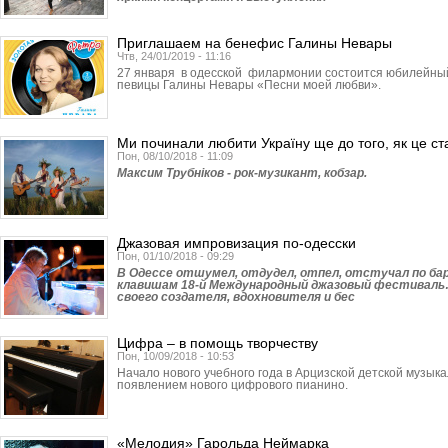
Приглашаем на бенефис Галины Невары
Чтв, 24/01/2019 - 11:16
27 января в одесской филармонии состоится юбилейны
певицы Галины Невары «Песни моей любви».
Ми починали любити Україну ще до того, як це с
Пон, 08/10/2018 - 11:09
Максим Трубніков - рок-музикант, кобзар.
Джазовая импровизация по-одесски
Пон, 01/10/2018 - 09:29
В Одессе отшумел, отдудел, отпел, отстучал по бар
клавишам 18-й Международный джазовый фестиваль…
своего создателя, вдохновителя и бес
Цифра – в помощь творчеству
Пон, 10/09/2018 - 10:53
Начало нового учебного года в Арцизской детской музы
появлением нового цифрового пианино.
«Мелодия» Гарольда Неймарка