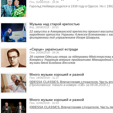
Птн, 31/08/2018 - 18:35
Гарольд Неймарк родился в 1938 году в Одессе. Но с 196
Музыка над старой крепостью
Втр, 28/08/2018 - 18:53
22 августа в Аккерманской крепости прошел масшт
народного артиста Украины Алексея Ботвинова с к
филармонии под управлением Игоря Шаврука.
«Серце» української естради
Пон, 20/08/2018 - 09:36
26 серпня Одеська опера за підтримки Міністерства 
Конгресу Українців вперше прийматиме Міжнародний 
музики імені Богдана Весолов
Много музыки хорошей и разной
Пон, 18/06/2018 - 11:27
ODESSA CLASSICS. Впечатления слушателя. Часть вт
(Продолжение. Начало в номере «ОВ» за 09.06.2018 г.)
Много музыки хорошей и разной
Пон, 11/06/2018 - 10:43
(ODESSA CLASSICS. Впечатления слушателя. Часть пе