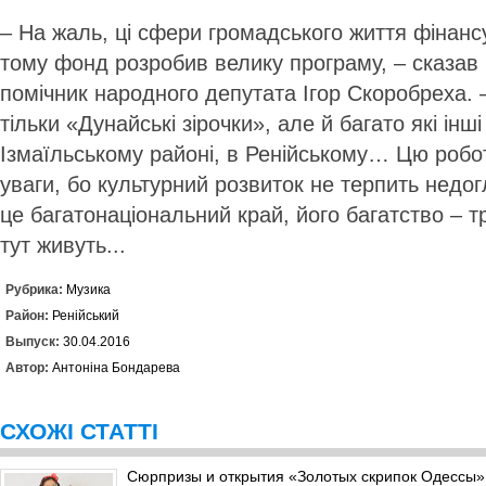
– На жаль, ці сфери громадського життя фінанс
тому фонд розробив велику програму, – сказав 
помічник народного депутата Ігор Скоробреха. 
тільки «Дунайські зірочки», але й багато які інш
Ізмаїльському районі, в Ренійському… Цю робо
уваги, бо культурний розвиток не терпить недог
це багатонаціональний край, його багатство – т
тут живуть...
Рубрика:
Музика
Район:
Ренійський
Выпуск:
30.04.2016
Автор:
Антоніна Бондарева
СХОЖІ СТАТТІ
Сюрпризы и открытия «Золотых скрипок Одессы»