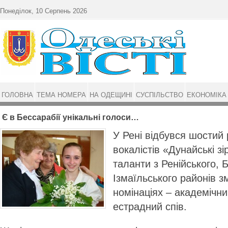
Перейти до основного матеріалу
Понеділок, 10 Серпень 2026
ГОЛОВНА
ТЕМА НОМЕРА
НА ОДЕЩИНІ
СУСПІЛЬСТВО
ЕКОНОМІКА
Є в Бессарабії унікальні голоси…
У Рені відбувся шостий 
вокалістів «Дунайські зі
таланти з Ренійського, 
Ізмаїльського районів з
номінаціях – академічни
естрадний спів.