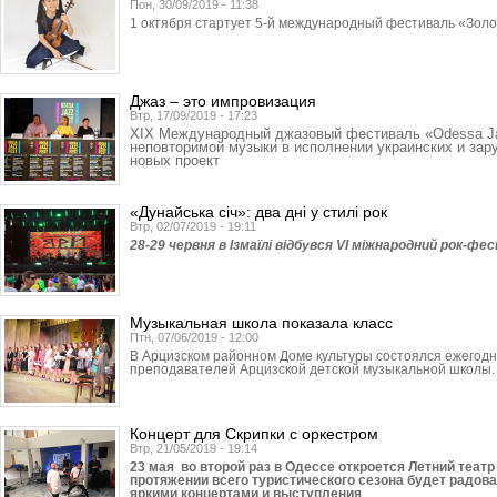
Пон, 30/09/2019 - 11:38
1 октября стартует 5-й международный фестиваль «Золо
Джаз – это импровизация
Втр, 17/09/2019 - 17:23
XIX Международный джазовый фестиваль «Odessa Jaz
неповторимой музыки в исполнении украинских и зар
новых проект
«Дунайська січ»: два дні у стилі рок
Втр, 02/07/2019 - 19:11
28-29 червня в Ізмаїлі відбувся VI міжнародний рок-ф
Музыкальная школа показала класс
Птн, 07/06/2019 - 12:00
В Арцизском районном Доме культуры состоялся ежегод
преподавателей Арцизской детской музыкальной школы.
Концерт для Скрипки с оркестром
Втр, 21/05/2019 - 19:14
23 мая во второй раз в Одессе откроется Летний теат
протяжении всего туристического сезона будет радова
яркими концертами и выступления