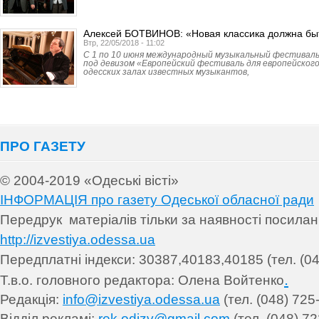
Алексей БОТВИНОВ: «Новая классика должна бы
Втр, 22/05/2018 - 11:02
С 1 по 10 июня международный музыкальный фестивал
под девизом «Европейский фестиваль для европейского
одесских залах известных музыкантов,
ПРО ГАЗЕТУ
© 2004-2019 «Одеські вісті»
ІНФОРМАЦІЯ про газету Одеської обласної ради
Передрук матеріалів т
ільки за наявності посила
http://izvestiya.odessa.ua
Передплатні індекси: 30
387,40183,40185 (тел. (04
.
Т.в.о. головного редактора: Олена Войтенко
Редакція:
info@izvestiya.odessa.ua
(тел. (048) 725
Відділ рекламі:
rek.odizv@gmail.com
(тел. (048) 72