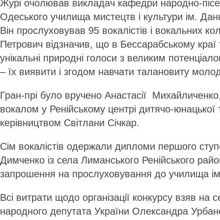
Журі очолював викладач кафедри народно-пісе
Одеського училища мистецтв і культури ім. Дан
Він прослуховував 95 вокалістів і вокальних кол
Петрович відзначив, що в Бессарабському краї
унікальні природні голоси з великим потенціал
– їх виявити і згодом навчати талановиту моло
Гран-прі було вручено Анастасії Михайличенко
вокалом у Ренійському центрі дитячо-юнацької т
керівництвом Світлани Січкар.
Сім вокалістів одержали дипломи першого ступ
Димченко із села Лиманського Ренійського рай
запрошення на прослуховування до училища ім
Всі витрати щодо організації конкурсу взяв на 
народного депутата України Олександра Урбан