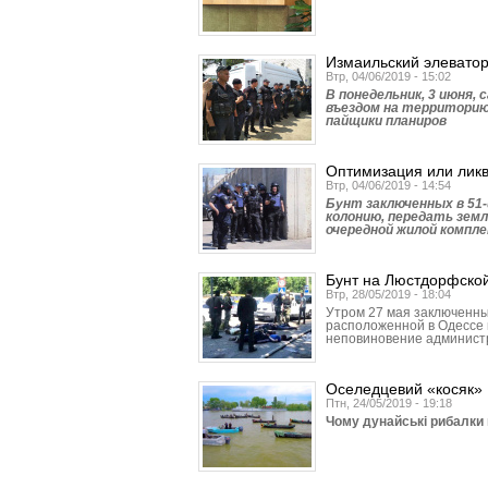
Измаильский элеватор
Втр, 04/06/2019 - 15:02
В понедельник, 3 июня,
въездом на территорию
пайщики планиров
Оптимизация или лик
Втр, 04/06/2019 - 14:54
Бунт заключенных в 51-
колонию, передать земл
очередной жилой компле
Бунт на Люстдорфско
Втр, 28/05/2019 - 18:04
Утром 27 мая заключенн
расположенной в Одессе 
неповиновение админист
Оселедцевий «косяк»
Птн, 24/05/2019 - 19:18
Чому дунайські рибалки