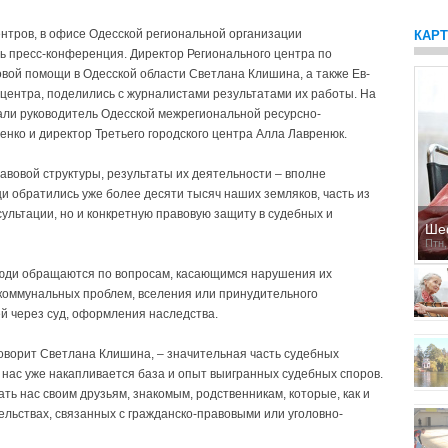
ентров, в офисе Одесской региональной органи­зации
КАР
ь пресс-конференция. Директор Регионального центра по
вой помощи в Одесской области Светлана Клишина, а также Ев­
 центра, по­делились с журналистами резуль­татами их работы. На
али руководитель Одесской межрегиональной ресурсно-
ко и директор Третьего городского центра Алла Лавренюк.
авовой структуры, результаты их деятельности – вполне
 обратились уже более десяти тысяч наших земляков, часть из
ультации, но и конкретную правовую защиту в судебных и
Ше
Птн,
 люди обращаются по вопросам, касающимся нарушения их
-коммунальных проблем, вселения или принудительного
й через суд, оформления наследства.
оворит Свет­лана Клишина, – значительная часть судебных
 нас уже накапливается база и опыт выигранных судебных споров.
ь нас своим друзьям, знакомым, родственникам, которые, как и
ельствах, связанных с гражданско-правовыми или уголовно-