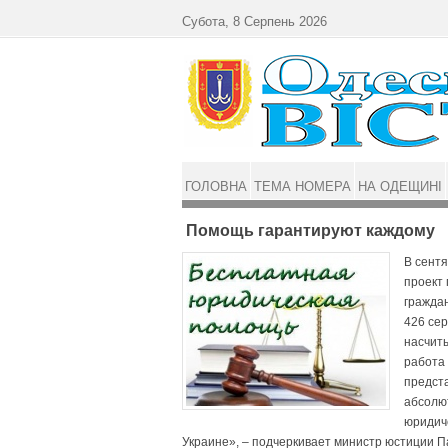
Перейти до основного матеріалу
Субота, 8 Серпень 2026
ГОЛОВНА
ТЕМА НОМЕРА
НА ОДЕЩИНІ
Помощь гарантируют каждому
В сент
проект
гражда
426 се
насчиты
работа 
предста
абсолю
юридич
Украине», – подчеркивает министр юстиции 