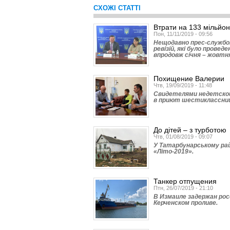
СХОЖІ СТАТТІ
Втрати на 133 мільйон
Пон, 11/11/2019 - 09:56
Нещодавно прес-службою
ревізій, які було прове
впродовж січня – жовтн
Похищение Валерии
Чтв, 19/09/2019 - 11:48
Свидетелями недетской
в приют шестиклассни
До дітей – з турботою
Чтв, 01/08/2019 - 09:07
У Татарбунарському рай
«Літо-2019».
Танкер отпущения
Птн, 26/07/2019 - 21:10
В Измаиле задержан рос
Керченском проливе.