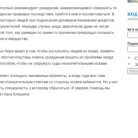
тоятельно рекомендуют гражданам, намеревающимся совершить те
данско-правовые последствия, прийти к ним и посоветоваться. В
ВХІД
екоторых людей при подписании договоров банковских кредитов,
оручителей. Нередки случаи, когда, фактически даже не читая
Ім'я 
ле того, как заемщик по каким-то причинам прекращал погашать
ьги и имущество.
Паро
 бюро видят в том, чтобы разъяснить людям их права, привить
х обстоятельствах помочь гражданам решить их проблемы (когда
С
пособом, чтобы не загружать суды незначительными исками.
З
юбит посещать чиновничьи кабинеты, а когда туда все-таки
ым отрицательным ответам со стороны хозяев кабинетов. Но у нас
ть специалиста, к которому обратиться. И уверяю, помощь мы
ветлана Клишина.