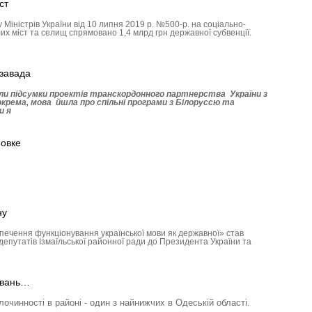
ст
Міністрів України від 10 липня 2019 р. №500-р. на соціально-
их міст та селищ спрямовано 1,4 млрд грн державної субвенції.
 завада
или підсумки проектів транскордонного партнерства України з
окрема, мова йшла про спільні програми з Білоруссю та
и я
новке
ну
печення функціонування української мови як державної» став
епутатів Ізмаїльської районної ради до Президента України та
тувань…
лочинності в районі - один з найнижчих в Одеській області.