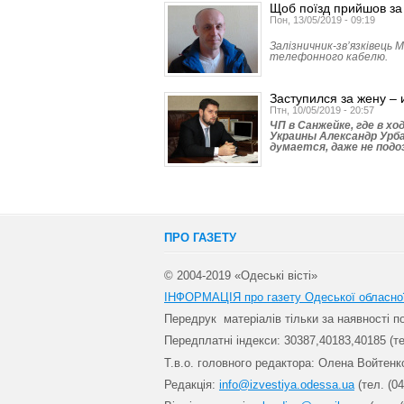
Щоб поїзд прийшов за
Пон, 13/05/2019 - 09:19
Залізничник-зв’язківець 
телефонного кабелю.
Заступился за жену –
Птн, 10/05/2019 - 20:57
ЧП в Санжейке, где в х
Украины Александр Урба
думается, даже не под
ПРО ГАЗЕТУ
© 2004-2019 «Одеські вісті»
ІНФОРМАЦІЯ про газету Одеської обласно
Передрук матеріалів т
ільки за наявності 
Передплатні індекси: 30
387,40183,40185 (те
Т.в.о. головного редактора: Олена Войтенк
Редакція:
info@izvestiya.odessa.ua
(тел. (04