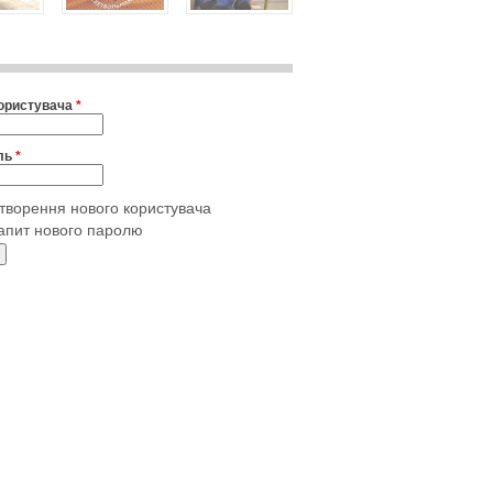
користувача
*
ль
*
творення нового користувача
апит нового паролю