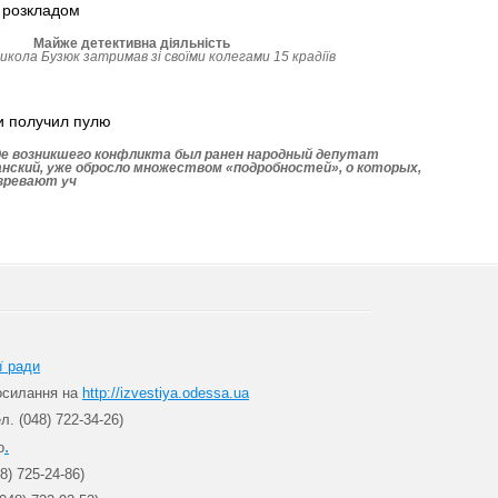
 розкладом
Майже детективна діяльність
Микола Бузюк затримав зі своїми колегами 15 крадіїв
 и получил пулю
оде возникшего конфликта был ранен народный депутат
нский, уже обросло множеством «подробностей», о которых,
озревают уч
ї ради
посилання на
http://izvestiya.odessa.ua
л. (048) 722-34-26)
.
о
8) 725-24-86)