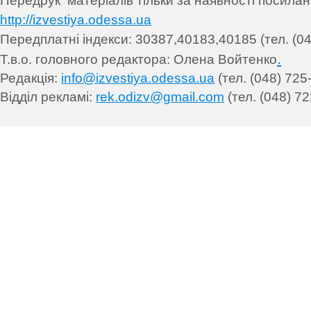
Передрук матеріалів т
ільки за наявності посила
http://izvestiya.odessa.ua
Передплатні індекси: 30
387,40183,40185 (тел. (04
.
Т.в.о. головного редактора: Олена Войтенко
Редакція:
info@izvestiya.odessa.ua
(тел. (048) 725
Відділ рекламі:
rek.odizv@gmail.com
(тел. (048) 72