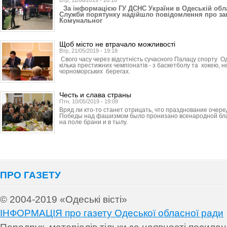
Втр, 11/06/2019 - 20:16
За інформацією ГУ ДСНС України в Одеській облас
Служби порятунку надійшло повідомлення про заг
Комунальног
Щоб місто не втрачало можливості
Втр, 21/05/2019 - 19:18
Свого часу через відсутність сучасного Палацу спорту О
кілька престижних чемпіонатів - з баскетболу та хокею, 
чорноморських берегах.
Честь и слава страны
Птн, 10/05/2019 - 19:09
Вряд ли кто-то станет отрицать, что празднование очере
Победы над фашизмом было пронизано всенародной бла
на поле брани и в тылу.
ПРО ГАЗЕТУ
© 2004-2019 «Одеські вісті»
ІНФОРМАЦІЯ про газету Одеської обласної ради