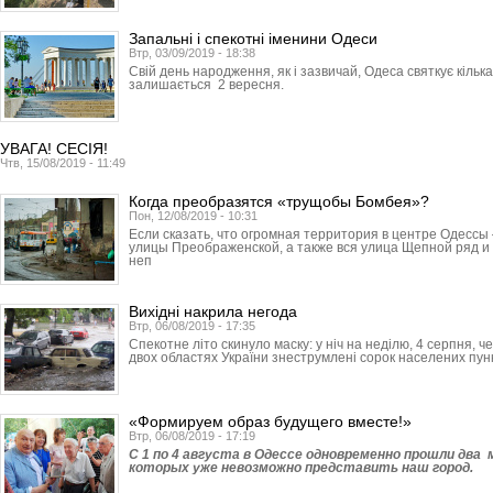
Запальні і спекотні іменини Одеси
Втр, 03/09/2019 - 18:38
Свій день народження, як і зазвичай, Одеса святкує кільк
залишається 2 вересня.
УВАГА! СЕСІЯ!
Чтв, 15/08/2019 - 11:49
Когда преобразятся «трущобы Бомбея»?
Пон, 12/08/2019 - 10:31
Если сказать, что огромная территория в центре Одессы
улицы Преображенской, а также вся улица Щепной ряд и
неп
Вихідні накрила негода
Втр, 06/08/2019 - 17:35
Спекотне літо скинуло маску: у ніч на неділю, 4 серпня, 
двох областях України знеструмлені сорок населених пункт
«Формируем образ будущего вместе!»
Втр, 06/08/2019 - 17:19
С 1 по 4 августа в Одессе одновременно прошли дв
которых уже невозможно представить наш город.