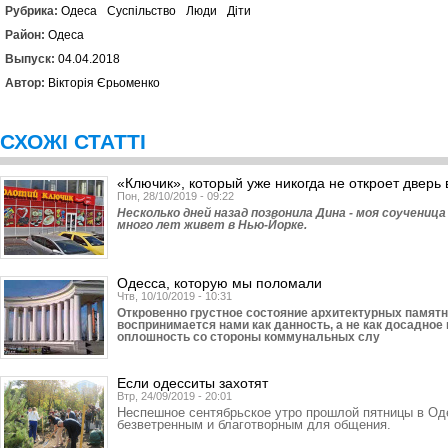
Рубрика:
Одеса
Суспільство
Люди
Діти
Район:
Одеса
Выпуск:
04.04.2018
Автор:
Вікторія Єрьоменко
СХОЖІ СТАТТІ
«Ключик», который уже никогда не откроет дверь в
Пон, 28/10/2019 - 09:22
Несколько дней назад позвонила Дина - моя соученица
много лет живет в Нью-Йорке.
Одесса, которую мы поломали
Чтв, 10/10/2019 - 10:31
Откровенно грустное состояние архитектурных памят
воспринимается нами как данность, а не как досадно
оплошность со стороны коммунальных слу
Если одесситы захотят
Втр, 24/09/2019 - 20:01
Неспешное сентябрьское утро прошлой пятницы в О
безветренным и благотворным для общения.