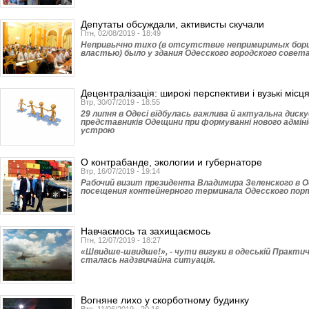
Депутаты обсуждали, активисты скучали
Птн, 02/08/2019 - 18:49
Непривычно тихо (в отсутствие непримиримых борц
властью) было у здания Одесского городского совета
Децентралізація: широкі перспективи і вузькі місц
Втр, 30/07/2019 - 18:55
29 липня в Одесі відбулась важлива й актуальна диск
представників Одещини при формуванні нового адмі
устрою
О контрабанде, экологии и губернаторе
Втр, 16/07/2019 - 19:14
Рабочий визит президента Владимира Зе­ленского в О
посещения контейнерного терминала Одесского порт
Навчаємось та захищаємось
Птн, 12/07/2019 - 18:27
«Швидше-швидше!», - чути вигуки в одеській Практичні
сталась надзвичайна ситуація.
Вогняне лихо у скорботному будинку