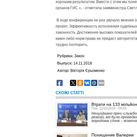
хорошим результатом. Вместе с этим мы пони
органов ГИС «, - отметила замминистра Свет
В ходе конференции не раз звучало мнение о
проект. Эффективность исполнения судебных 
законность. Достижение высоких показателей
каких-либо норм права не придаст авторитета
трудно поспорить.
Рубрика:
Закон
Выпуск:
14.11.2018
Автор:
Вікторія Єрьоменко
1
СХОЖІ СТАТТІ
Втрати на 133 мільйон
Пон, 11/11/2019 - 09:56
Нещодавно прес-службою
ревізій, які було прове
впродовж січня – жовтн
Похищение Валерии