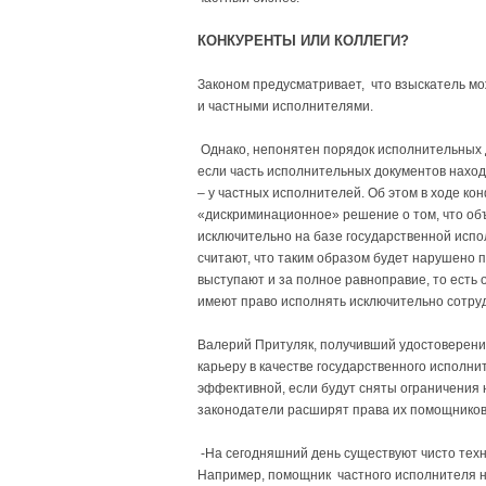
КОНКУРЕНТЫ ИЛИ КОЛЛЕГИ?
Законом предусматривает, что взыскатель м
и частными исполнителями.
Однако, непонятен порядок исполнительных д
если часть исполнительных документов наход
– у частных исполнителей. Об этом в ходе к
«дискриминационное» решение о том, что об
исключительно на базе государственной испо
считают, что таким образом будет нарушено п
выступают и за полное равноправие, то есть
имеют право исполнять исключительно сотру
Валерий Притуляк, получивший удостоверение
карьеру в качестве государственного исполни
эффективной, если будут сняты ограничения 
законодатели расширят права их помощников
-На сегодняшний день существуют чисто тех
Например, помощник частного исполнителя не 