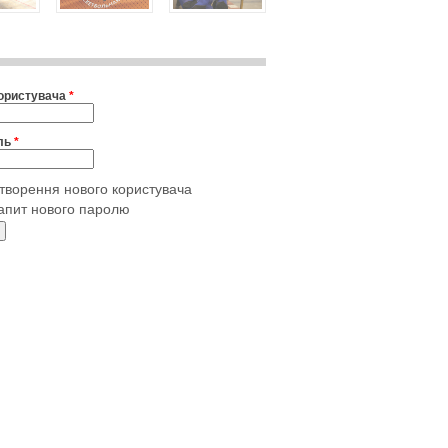
користувача
*
ль
*
творення нового користувача
апит нового паролю