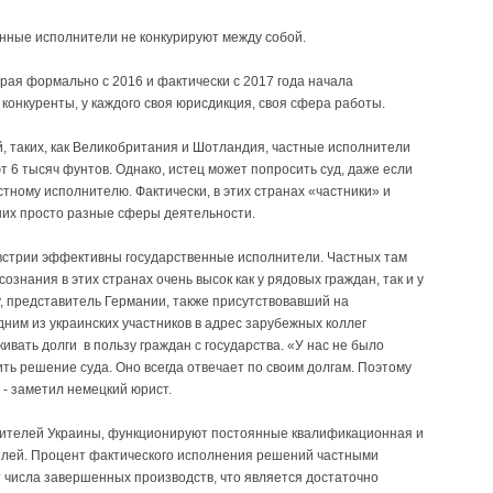
енные исполнители не конкурируют между собой.
рая формально с 2016 и фактически с 2017 года начала
 конкуренты, у каждого своя юрисдикция, своя сфера работы.
й, таких, как Великобритания и Шотландия, частные исполнители
т 6 тысяч фунтов. Однако, истец может попросить суд, даже если
тному исполнителю. Фактически, в этих странах «частники» и
них просто разные сферы деятельности.
 Австрии эффективны государственные исполнители. Частных там
сознания в этих странах очень высок как у рядовых граждан, так и у
у, представитель Германии, также присутствовавший на
ним из украинских участников в адрес зарубежных коллег
кивать долги в пользу граждан с государства. «У нас не было
ить решение суда. Оно всегда отвечает по своим долгам. Поэтому
 - заметил немецкий юрист.
нителей Украины, функционируют постоянные квалификационная и
елей. Процент фактического исполнения решений частными
 числа завершенных производств, что является достаточно