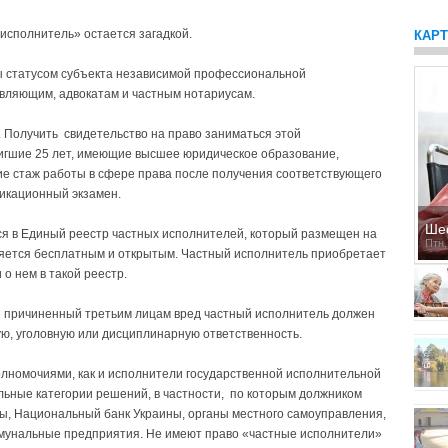
исполнитель» остается загадкой.
КАР
ны статусом субъекта независимой профессиональной
вляющим, адвокатам и частным нотариусам.
 Получить свидетельство на право заниматься этой
тигшие 25 лет, имеющие высшее юридическое образование,
 стаж работы в сфере права после получения соответствующего
фикационный экзамен.
Ше
я в Единый реестр частных исполнителей, который размещен на
Птн,
яется бесплатным и открытым. Частный исполнитель приобретает
о нем в такой реестр.
 и причиненный третьим лицам вред частный исполнитель должен
ю, уголовную или дисциплинарную ответственность.
лномочиями, как и исполнители государственной исполнительной
ельные категории решений, в частности, по которым должником
ны, Национальный банк Украины, органы местного самоуправления,
ммунальные предприятия. Не имеют право «частные исполнители»