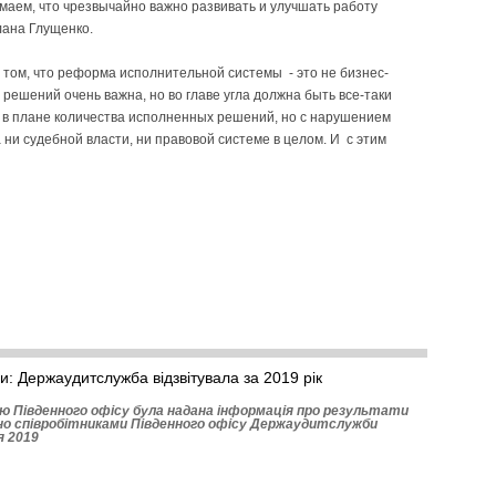
маем, что чрезвычайно важно развивать и улучшать работу
лана Глущенко.
 том, что реформа исполнительной системы - это не бизнес-
решений очень важна, но во главе угла должна быть все-таки
 в плане количества исполненных решений, но с нарушением
 ни судебной власти, ни правовой системе в целом. И с этим
и: Держаудитслужба відзвітувала за 2019 рік
 Півден­ного офісу була надана інформація про результати
дено співробітниками Південного офісу Держаудитслужби
я 2019