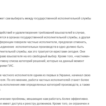
ожет сам выбирать между государственной исполнительной службы
ействий и удовлетворения требований взыскателей в случае,
ятся в органах государственной исполнительной службы, а другая
онференции говорили частные исполнители, предлагая отменить,
ъединение исполнительных производств в одно должно быть
лнительной службы, как это трактуется юристами сегодня. Они
раво взыскателя на его свободный выбор. Кроме того, «частники»
 отмену списка категорий решений, которые на данный момент
дники ГИС.
 частного исполнителя одним из первых в Украине, начинал свою
теля. По его мнению, работа частных исполнителей станет более
на исполнения ими определенных категорий производств, а также
.
нические проблемы, мешающие нам работать более эффективно.
имеет доступа к реестру должников. Кроме того, он ограничен и