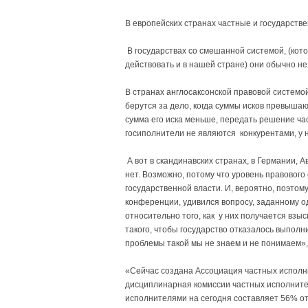
В европейских странах частные и государств
В государствах со смешанной системой, (кото
действовать и в нашей стране) они обычно не
В странах англосаксонской правовой системо
берутся за дело, когда суммы исков превышаю
сумма его иска меньше, передать решение час
госиполнители не являются конкурентами, у 
А вот в скандинавских странах, в Германии,
нет. Возможно, потому что уровень правового 
государственной власти. И, вероятно, поэтом
конференции, удивился вопросу, заданному од
относительно того, как у них получается взыс
такого, чтобы государство отказалось выполн
проблемы такой мы не знаем и не понимаем»,
«Сейчас создана Ассоциация частных испол
дисциплинарная комиссии частных исполнит
исполнителями на сегодня составляет 56% от