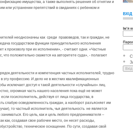
конфискацию имущества, а также выполнять решения об отнятии и
ним или устранении препятствий в свиданиях с ребенком и
ВХІД
Ім'я 
ителей неоднозначны как среди правоведов, так и граждан, не
Паро
дача государством функции принудительного исполнения
т к произволу при их исполнении», - считают одни. «Частные
, что положительно скажется на авторитете суда», - полагают
С
З
орядок деятельности и компетенция частных исполнителей, трудно
т в эту профессию. И дело не в жестких квалификационных
кобы исключает доступ к такой деятельности «случайных» лиц.
естно, огромная часть нашего населения пока ещё не может
если госисполнитель, действуя от лица государства, в
ть слабую осведомленность граждан, а наоборот разъясняет им
лучаи), то частный исполнитель, чья деятельность не является
 заниматься. Его цель, как и цель любого предпринимателя –
ак как, создавая свое рабочее место, он несет расходы,
 обустройство, техническое оснащение. По сути, создавая свой