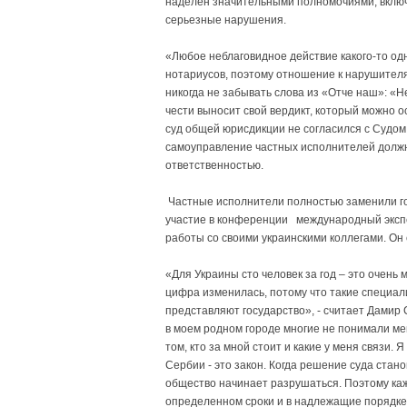
наделен значительными полномочиями, включ
серьезные нарушения.
«Любое неблаговидное действие какого-то од
нотариусов, поэтому отношение к нарушителям
никогда не забывать слова из «Отче наш»: «Н
чести выносит свой вердикт, который можно ос
суд общей юрисдикции не согласился с Судом
самоуправление частных исполнителей долж
ответственностью.
Частные исполнители полностью заменили г
участие в конференции международный экспе
работы со своими украинскими коллегами. Он 
«Для Украины сто человек за год – это очень
цифра изменилась, потому что такие специа
представляют государство», - считает Дамир 
в моем родном городе многие не понимали ме
том, кто за мной стоит и какие у меня связи. 
Сербии - это закон. Когда решение суда стан
общество начинает разрушаться. Поэтому каж
определенном сроки и в надлежащие порядке