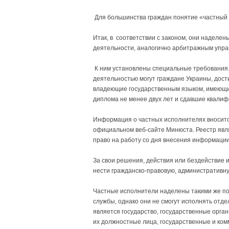
Для большинства граждан понятие «частный 
Итак, в соответствии с законом, они наделе
деятельности, аналогично арбитражным упра
К ним установлены специальные требования.
деятельностью могут граждане Украины, дос
владеющие государственным языком, имеющие
диплома не менее двух лет и сдавшие квали
Информация о частных исполнителях вноситс
официальном веб-сайте Минюста. Реестр явл
право на работу со дня внесения информации 
За свои решения, действия или бездействие
нести гражданско-правовую, административну
Частные исполнители наделены такими же по
службы, однако они не смогут исполнять отд
является государство, государственные орга
их должностные лица, государственные и ко