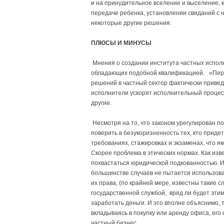
и на принудительное вселение и выселение, 
передаче ребенка, установлении свиданий с 
некоторые другие решения.
ПЛЮСЫ И МИНУСЫ
Мнения о создании института частных исполн
обладающих подобной квалификацией. «Пере
решений в частный сектор фактически приведе
исполнители ускорят исполнительный процесс
другие.
Несмотря на то, что законом урегулирован п
поверить в безукоризненность тех, кто приде
требованиях, стажировках и экзаменах, что я
Скорее проблема в этических нормах. Как изв
похвастаться юридической подкованностью. И 
большинстве случаев не пытается использова
их права, (по крайней мере, известны такие с
государственной службой, вряд ли будет этим
заработать деньги. И это вполне объяснимо, т
вкладываясь в покупку или аренду офиса, его
частный бизнес.