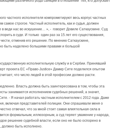
ающими различного рода санкции в отношении тех, кто допускает
ного частного исполнителя компрометируют весь корпус частных
 самое строгое. Частный исполнитель, как и судья, должен
е в веди нас во искушение… », - говорит Довиле Саткаускине. Суд
порить в суде. И только один раз за 15 лет его существования,
 чести, отменив его решение. По мнению Саткаускине,
но быть наделено большими правами и большой
осударственную исполнительную службу и в Сербии. Принявший
рт проекта ЕС «Право-Justice» Дамир Сите поделился опытом
считает, что число людей в этой профессии должно расти.
 медленно. Власть должна быть заинтересована в том, чтобы эта
листы занимаются исполнением судебных решений, а значит,
Сите. - Я начал работать частным исполнителем с 2012 года. Даже
ня, включая представителей полиции. Они спрашивали меня о
Я честно отвечал, что за мной стоит самая влиятельная сила в
овится формальным, иллюзорным, а суд теряет уважение у народа,
дое решение судебной власти, если оно не было оспорено в
, должно быть исполнено.