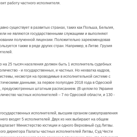
мозит работу частного исполнителя.
вно существует в развитых странах, таких как Польша, Бельгия,
тели не являются государственными служащими и выполняют
новании полученной лицензии. Положительно зарекомендовав
льзуется также в ряде других стран. Например, в Литве. Грузия
ителей.
о на 25 тысяч населения должен быть 1 исполнитель судебных
личество - и государственных, и частных. Но нехватка кадров,
истемы, несмотря на проводимые в исполнительной системе с
стическими данными, за первое полугодие 2018 года в Одесской
8, предусмотренных штатным расписанием. (В целом по Украине
оличество частных исполнителей – 7 по Одесской области, и 130 -
ы государственных исполнителей, высшим органом самоуправления
 него входят 5 исполнителей. Двух из них выбирают на общем
едлагает Министерство юстиции и одного Верховный суд Литвы.
ного директора Палаты частных исполнителей Литвы, Суд Чести