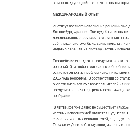
во многих других действиях, что в целом тор
МЕЖДУНАРОДНЫЙ ОПЫТ
Институт частного исполнения решений уже да
Люксембург, Франция. Там судебные исполни
делегированные государством функции на ос
себя, такая система была заимствована и испо
недавно перешла на систему частных исполн
Европейские стандарты предусматривают, чт
решений. Эта цифра включает в себя общее ко
остается одной из проблем исполнительной с
2016 года реформы. В соответствии со стати
области числится 257 госисполнителей из 33
предусмотрено 5710, в реальности - 4480). К
по Украине.
В Литве, где уже давно не существует служб
частных исполнителей является Суд Чести. В
собрании частных исполнителей, ещё двух пр
По словам Довиле Саткаускине, исполнитель