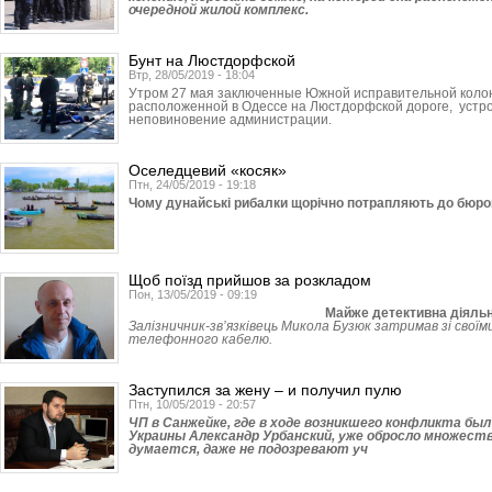
очередной жилой комплекс.
Бунт на Люстдорфской
Втр, 28/05/2019 - 18:04
Утром 27 мая заключенные Южной исправительной коло
расположенной в Одессе на Люстдорфской дороге, устро
неповиновение администрации.
Оселедцевий «косяк»
Птн, 24/05/2019 - 19:18
Чому дунайські рибалки щорічно потрапляють до бюро
Щоб поїзд прийшов за розкладом
Пон, 13/05/2019 - 09:19
Майже детективна діяльн
Залізничник-зв’язківець Микола Бузюк затримав зі своїми
телефонного кабелю.
Заступился за жену – и получил пулю
Птн, 10/05/2019 - 20:57
ЧП в Санжейке, где в ходе возникшего конфликта бы
Украины Александр Урбанский, уже обросло множест
думается, даже не подозревают уч