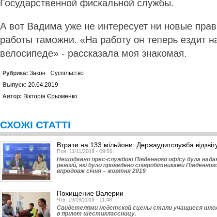
Государственной фискальной службы.
А вот Вадима уже не интересует ни новые пра
работы таможни. «На работу он теперь ездит н
велосипеде» - рассказала моя знакомая.
Рубрика:
Закон
Суспільство
Выпуск:
20.04.2019
Автор:
Вікторія Єрьоменко
СХОЖІ СТАТТІ
Втрати на 133 мільйони: Держаудитслужба відзвіту
Пон, 11/11/2019 - 09:56
Нещодавно прес-службою Півден­ного офісу була над
ревізій, які було проведено співробітниками Південн
впродовж січня – жовтня 2019
Похищение Валерии
Чтв, 19/09/2019 - 11:48
Свидетелями недетской сцены стали учащиеся школ
в приют шестиклассницу.