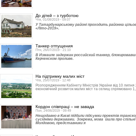
До дітей – з турботою
Чтв, 01/08/2019 - 09:07
У Татарбунарському районі проходить районна цільо
«Літо-2019».
Танкер отпущения
Птн, 26/07/2019 - 21:10
В Измаиле задержан российский танкер, блокировавши
Керченском проливе.
На підтримку малих міст
Чтв, 25/07/2019 - 12:48
Розпорядженням Кабінету Міністрів України від 10 липня 
економічний розвиток малих міст та селищ спрямовано 1,4
Кордон співпраці – не завада
Пон, 24/06/2019 - 09:49
Нещодавно в Києві підбили підсумки проектів транск
сусідніми державами. Зокрема, мова йшла про спільні
Молдовою, представники я