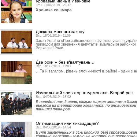
Кровавый июнь в Ивановке
Птн, 21/06/2019 - 21:13
Хроника кошмара
Довкола мовного закону
Втр, 18/06/2019 - 11:09
Закон України «Про забезпечення функціонування українс
приводом для звернення депутатів Ізмаїльської районної
Верховної Ради.
Два роки – без зґвалтувань…
Втр, 18/06/2019 - 11:03
…Та й загалом, рівень злочинності в районі - один з 
Измаильский элеватор штурмовали. Второй раз
Втр, 04/06/2019 - 15:02
В понедельник, 3 июня, самым жарким местом в Изма
въездом на территорию элеватора: по инсайдерской
пайщики планиров
Оптимизация или ликвидация?
Втр, 04/06/2019 - 14:54
Бунт заключенных в 51-й колонии был спровоцирован 
колонию, передать землю, на которой она расположе