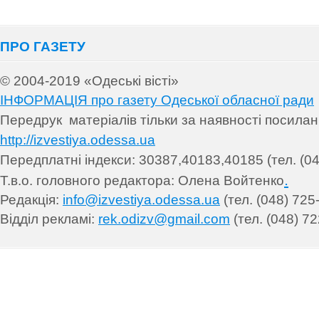
ПРО ГАЗЕТУ
© 2004-2019 «Одеські вісті»
ІНФОРМАЦІЯ про газету Одеської обласної ради
Передрук матеріалів т
ільки за наявності посила
http://izvestiya.odessa.ua
Передплатні індекси: 30
387,40183,40185 (тел. (04
.
Т.в.о. головного редактора: Олена Войтенко
Редакція:
info@izvestiya.odessa.ua
(тел. (048) 725
Відділ рекламі:
rek.odizv@gmail.com
(тел. (048) 72