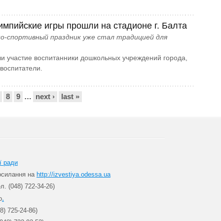
мпийские игры прошли на стадионе г. Балта
о-спортивный праздник уже стал традицией для
и участие воспитанники дошкольных учреждений города,
 воспитатели.
8
9
…
next ›
last »
ї ради
посилання на
http://izvestiya.odessa.ua
л. (048) 722-34-26)
.
о
8) 725-24-86)