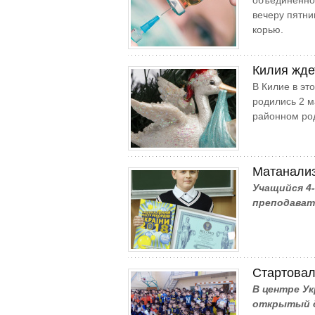
объединенно
вечеру пятни
корью.
Килия жде
В Килие в эт
родились 2 м
районном ро
Матанализ
Учащийся 4
преподават
Стартовал
В центре У
открытый д