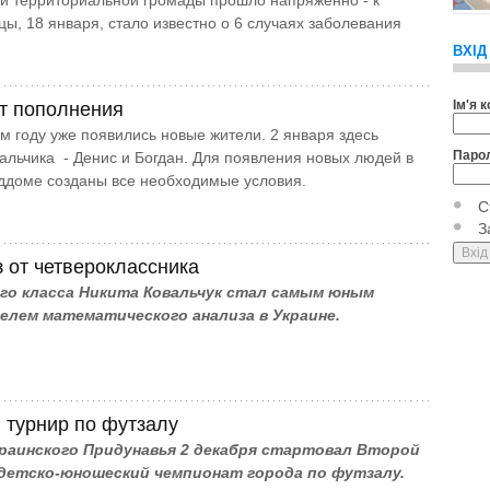
й территориальной громады прошло напряженно - к
цы, 18 января, стало известно о 6 случаях заболевания
ВХІД
Ім'я 
т пополнения
ом году уже появились новые жители. 2 января здесь
Паро
альчика - Денис и Богдан. Для появления новых людей в
ддоме созданы все необходимые условия.
С
З
 от четвероклассника
-го класса Никита Ковальчук стал самым юным
елем математического анализа в Украине.
 турнир по футзалу
краинского Придунавья 2 декабря стартовал Второй
етско-юношеский чемпионат города по футзалу.