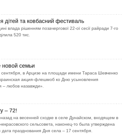
я дітей та ковбасний фестиваль
ні влада рішенням позачергової 22-ої сесії райради 7-го
ділила 520 тис.
 новой семьи
8 сентября, в Арцизе на площади имени Тараса Шевченко
краинская акция-флешмоб ко Дню усыновления
я – любов назавжди».
у – 72!
назад на весенней сходке в селе Дунай­ском, входящем в
­некрасовского сельсовета, наконец-то была утверждена
дата празднования Дня села – 17 сентября.