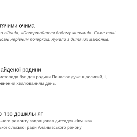
итячими очима
о війни!», «Повертайтеся додому живими!». Саме такі
исані нерівним почерком, лунали з дитячих малюнків.
найденої родини
листопада був для родини Панасюк дуже щасливий, і,
овнений хвилюванням день.
ю про дошкільнят
льного ремонту запрацював дитсадок «Івушка»
кої сільської ради Ананьївського району.