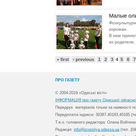
Малые оли
Физкультурн
горожан.
В нем принял
их родители,
Сторінки
« first
‹ previous
1
2
3
4
5
6
7
ПРО ГАЗЕТУ
© 2004-2019 «Одеські вісті»
ІНФОРМАЦІЯ про газету Одеської обласно
Передрук матеріалів т
ільки за наявності 
Передплатні індекси: 30
387,40183,40185 (те
Т.в.о. головного редактора: Олена Войтенк
Редакція:
info@izvestiya.odessa.ua
(тел. (04