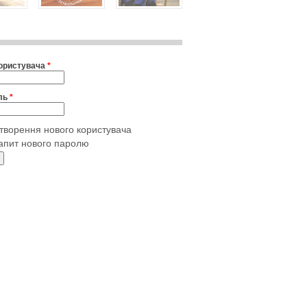
користувача
*
ль
*
творення нового користувача
апит нового паролю