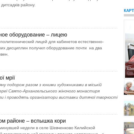
 дитсадків району.
КАР
ое оборудование – лицею
политехнический лицей для кабинетов естественно-
их дисциплин получил оборудование почти на два
вен.
Ше
Птн,
ої мрії
вяну подорож разом з юними художниками в міській
ереї Свято-Архангельського жіночого монастиря
и і проводять організатори виставки дитячої творчості
ом районе – вспышка кори
минувшей недели в селе Шевченково Килийской