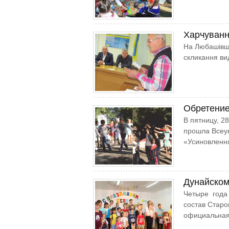
Харчуванн
На Любашівщи
скликання ви
Обретение
В пятницу, 2
прошла Всеу
«Усиновленн
Дунайском
Четыре года 
состав Старо
официальная 