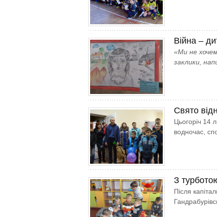
Війна – д
«Ми не хочем
заклики, нап
Свято від
Цьогоріч 14 
водночас, сп
З турбото
Після капіта
Гандрабурівсь