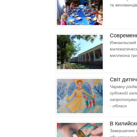
та вихованців
Современн
Измаильский 
математическ
миллиона гри
Світ дитяч
Чарівну різд
художній гал
запропонувал
- обласн
В Килийск
Завершение 