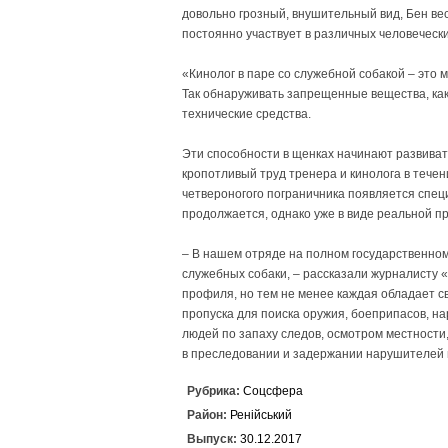
довольно грозный, внушительный вид, Бен ве
постоянно участвует в различных человеческ
«Кинолог в паре со служебной собакой – это 
Так обнаруживать запрещенные вещества, как
технические средства.
Эти способности в щенках начинают развиват
кропотливый труд тренера и кинолога в течен
четвероногого пограничника появляется спец
продолжается, однако уже в виде реальной пр
– В нашем отряде на полном государственном
служебных собаки, – рассказали журналисту «
профиля, но тем не менее каждая обладает с
пропуска для поиска оружия, боеприпасов, н
людей по запаху следов, осмотром местности
в преследовании и задержании нарушителей 
Рубрика:
Соцсфера
Район:
Ренійський
Выпуск:
30.12.2017