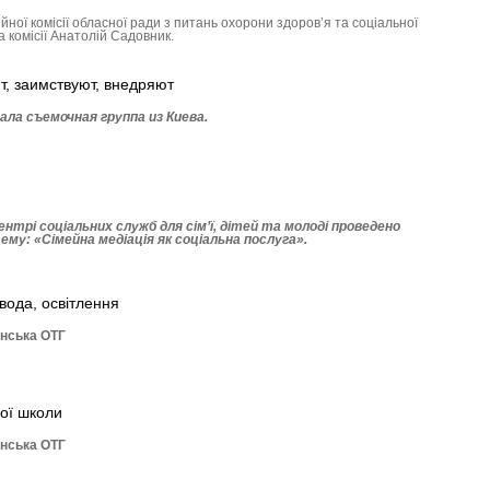
йної комісії обласної ради з питань охорони здоров’я та соціальної
а комісії Анатолій Садовник.
т, заимствуют, внедряют
ала съемочная группа из Киева.
нтрі соціальних служб для сім’ї, дітей та молоді проведено
ему: «Сімейна медіація як соціальна послуга».
 вода, освітлення
анська ОТГ
ої школи
анська ОТГ