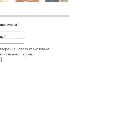
користувача
*
ль
*
творення нового користувача
апит нового паролю