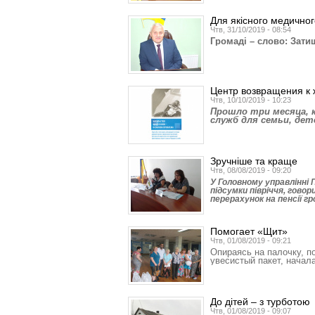
Для якісного медично
Чтв, 31/10/2019 - 08:54
Громаді – слово: Зати
Центр возвращения к 
Чтв, 10/10/2019 - 10:23
Прошло три месяца, к
служб для семьи, де
Зручніше та краще
Чтв, 08/08/2019 - 09:20
У Головному управлінні 
підсумки півріччя, гово
перерахунок на пенсії г
Помогает «Щит»
Чтв, 01/08/2019 - 09:21
Опираясь на палочку, п
увесистый пакет, начал
До дітей – з турботою
Чтв, 01/08/2019 - 09:07