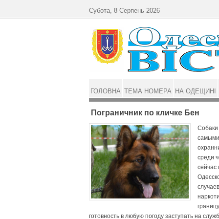
Перейти до основного матеріалу
Субота, 8 Серпень 2026
ГОЛОВНА
ТЕМА НОМЕРА
НА ОДЕЩИНІ
Пограничник по кличке Бен
Собаки
самыми
охранни
среди ч
сейчас 
Одесско
случае
наркот
границу
готовность в любую погоду заступать на служ