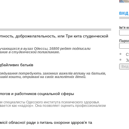
ВХІД
Ім'я 
пность, доброжелательность, или Три кита студенческой
Паро
учающихся в вузах Одессы, 16800 ребят подписали
ание в студенческой поликлинике.
С
З
дбайливих батьків
рядування потребують законних важелів впливу на батьків,
авні кошти, отримані на своїх малолітніх дітей.
логов и работников социальной сферы
и специалисты Одесского института психического здоровья.
ается как «надзор». Она позволяет оценить профессионализм
місії обласної ради з питань охорони здоров’я та