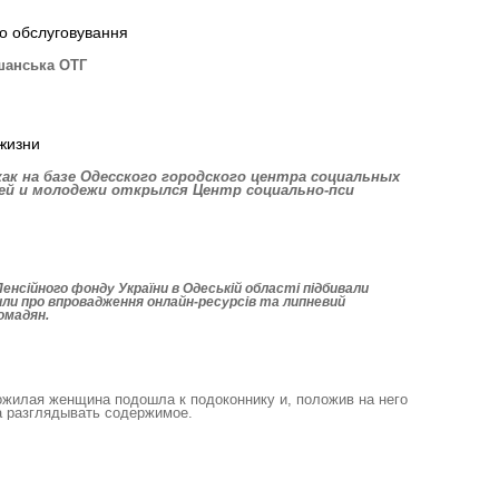
го обслуговування
шанська ОТГ
жизни
ак на базе Одесского городского центра социальных
тей и молодежи открылся Центр социально-пси
Пенсійного фонду України в Одеській області підбивали
рили про впровадження онлайн-ресурсів та липневий
ромадян.
ожилая женщина подошла к подоконнику и, положив на него
а разглядывать содержимое.