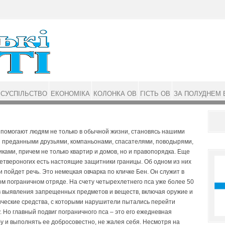
СУСПІЛЬСТВО
ЕКОНОМІКА
КОЛОНКА ОВ
ГІСТЬ ОВ
ЗА ПОЛУДНЕМ 
 помогают людям не только в обычной жизни, становясь нашими
 преданными друзьями, компаньонами, спасателями, поводырями,
ками, причем не только квартир и домов, но и правопорядка. Еще
етвероногих есть настоящие защитники границы. Об одном из них
и пойдет речь. Это немецкая овчарка по кличке Бен. Он служит в
м пограничном отряде. На счету четырехлетнего пса уже более 50
в выявления запрещенных предметов и веществ, включая оружие и
ические средства, с которыми нарушители пытались перейти
. Но главный подвиг пограничного пса – это его ежедневная
бу и выполнять ее добросовестно, не жалея себя. Несмотря на