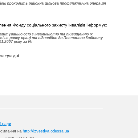
оні проходить районна цільова профілактична операція
лення Фонду соціального захисту інвалідів інформує:
аштуванню осіб з інвалідністю та підвищенню їх
 на ринку праці та відповідно до Постанови Кабінету
.01.2007 року за №
ли три дні
ї ради
посилання на
http://izvestiya.odessa.ua