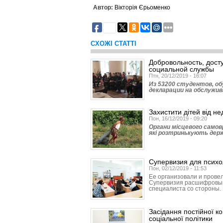
Автор:
Вікторія Єрьоменко
74
СХОЖІ СТАТТІ
Добровольность, досту
социальной службы
Птн, 20/12/2019 - 16:07
Из 53200 студентов, об
декларации на обслужив
Захистити дітей від не
Пон, 16/12/2019 - 09:20
Органи місцевого самов
які розтринькують держ
Супервизия для психо
Пон, 02/12/2019 - 11:53
Ее организовали и провел
Супервизия расшифровыв
специалиста со стороны.
Засідання постійної ко
соціальної політики