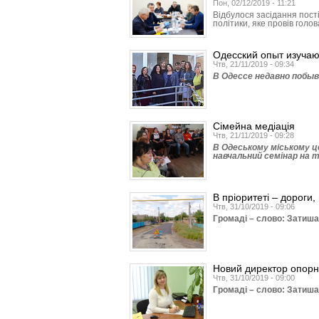
Пон, 02/12/2019 - 11:21
Відбулося засідання пості
політики, яке провів голов
Одесский опыт изучаю
Чтв, 21/11/2019 - 09:34
В Одессе недавно побыв
Сімейна медіація
Чтв, 21/11/2019 - 09:28
В Одеському міському це
навчальний семінар на т
В пріоритеті – дороги,
Чтв, 31/10/2019 - 09:06
Громаді – слово: Затиш
Новий директор опорн
Чтв, 31/10/2019 - 09:00
Громаді – слово: Затиш