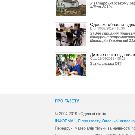
У Татарбунарському рай
«Літо-2019».
Одеське обласне відді
Втр, 30/07/2019 - 18:30
Задля сприяння працевл
конкурентоспроможності
Міністрів України від 31
Дитяче свято відзнача
Срд, 19/06/2019 - 09:22
Затишанська ОТГ
ПРО ГАЗЕТУ
© 2004-2019 «Одеські вісті»
ІНФОРМАЦІЯ про газету Одеської обласно
Передрук матеріалів т
ільки за наявності 