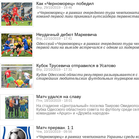
Как «Черноморец» победил
Втр, 29/10/2019 - 19:46
«Черноморец» в рамках очередного тура чемпионата
команд первой лиги принимал аутсайдера первенств
Неудачный дебют Маркевича
Втр, 22/10/2019 - 17:41
Одесский «Черно­морец» в рамках очередного тура ч
первой лиги на выезде встречался с одним из лидеро
Кубок Трусевича отправился в Усатово
Втр, 22/10/2019 - 17:31
Кубок Одесской области регулярно разыгрывается с 
старейших любительских футбольных турниров наш
Матч удался на славу
Птн, 18/10/2019 - 18:01
На стадионе «Цент­ральный» поселка Таи­рово Овидиопо
Кубка Одесского областного совета по футболу среди се
командами «Арциз» и «Дружба народов»
Матч прерван. 1:1
Чтв, 10/10/2019 - 09:56
«Черноморец» в рамках чемпионата Украины среди ко