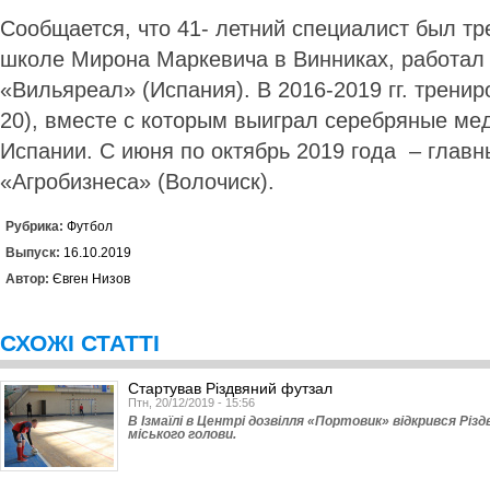
Сообщается, что 41- летний специалист был т
школе Мирона Маркевича в Винниках, работал 
«Вильяреал» (Испания). В 2016-2019 гг. трени
20), вместе с которым выиграл серебряные ме
Испании. С июня по октябрь 2019 года – главн
«Агробизнеса» (Волочиск).
Рубрика:
Футбол
Выпуск:
16.10.2019
Автор:
Євген Низов
СХОЖІ СТАТТІ
Стартував Різдвяний футзал
Птн, 20/12/2019 - 15:56
В Ізмаїлі в Центрі дозвілля «Портовик» відкрився Різ
міського голови.