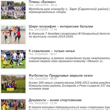
Планы «Балкан»
Пон, 16/12/2019 - 09:11
Футбольную команду с. Заря (Са­рат­­ский район
тренировочных сбора.
Шире география – интереснее баталии
Втр, 10/12/2019 - 17:44
В Измаиле 7 декабря стартовал ІІІ Открытый детс
по футзалу сезона 2019-2020.
К сожалению – только ничья
Чтв, 21/11/2019 - 09:17
«Черноморец» в рамках очередного тура чемпионата
команд первой лиги принимал команду «Минай» (с.
Футболисты Придунавья закрыли сезон
Чтв, 21/11/2019 - 09:05
Более 300 юных спортсменов 2006-2013 годов рождени
Измаильского района, Болграда и Рени сыграли 157 
осеннем перв
Документи – юним спортсменам
Чтв, 14/11/2019 - 12:39
В Ізмаїлі активно підтримується нова спортивна тра