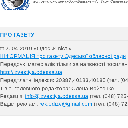
встречался с командой «Балканы» (с. Заря, Саратский
ПРО ГАЗЕТУ
© 2004-2019 «Одеські вісті»
ІНФОРМАЦІЯ про газету Одеської обласної ради
Передрук матеріалів т
ільки за наявності посила
http://izvestiya.odessa.ua
Передплатні індекси: 30
387,40183,40185 (тел. (04
.
Т.в.о. головного редактора: Олена Войтенко
Редакція:
info@izvestiya.odessa.ua
(тел. (048) 725
Відділ рекламі:
rek.odizv@gmail.com
(тел. (048) 72