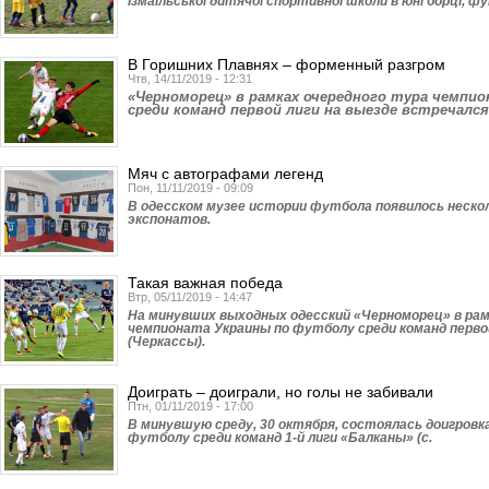
Ізмаїльської дитячої спортивної школи в юні борці, ф
В Горишних Плавнях – форменный разгром
Чтв, 14/11/2019 - 12:31
«Черноморец» в рамках очередного тура чемпи
среди команд первой лиги на выезде встречался
Мяч с автографами легенд
Пон, 11/11/2019 - 09:09
В одесском музее истории футбола появилось неско
экспонатов.
Такая важная победа
Втр, 05/11/2019 - 14:47
На минувших выходных одесский «Черноморец» в рам
чемпионата Украины по футболу среди команд перво
(Черкассы).
Доиграть – доиграли, но голы не забивали
Птн, 01/11/2019 - 17:00
В минувшую среду, 30 октября, состоялась доигров
футболу среди команд 1-й лиги «Балканы» (с.