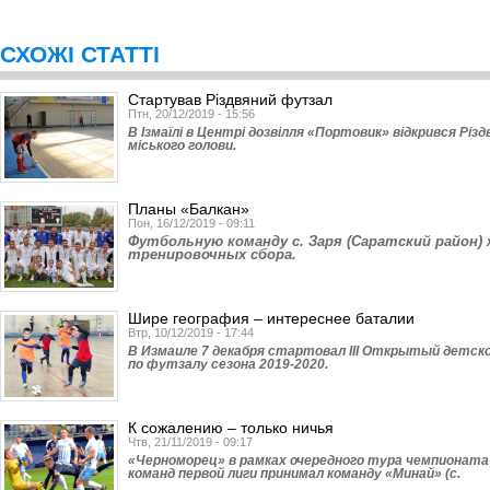
СХОЖІ СТАТТІ
Стартував Різдвяний футзал
Птн, 20/12/2019 - 15:56
В Ізмаїлі в Центрі дозвілля «Портовик» відкрився Різ
міського голови.
Планы «Балкан»
Пон, 16/12/2019 - 09:11
Футбольную команду с. Заря (Са­рат­­ский район
тренировочных сбора.
Шире география – интереснее баталии
Втр, 10/12/2019 - 17:44
В Измаиле 7 декабря стартовал ІІІ Открытый детс
по футзалу сезона 2019-2020.
К сожалению – только ничья
Чтв, 21/11/2019 - 09:17
«Черноморец» в рамках очередного тура чемпионата
команд первой лиги принимал команду «Минай» (с.