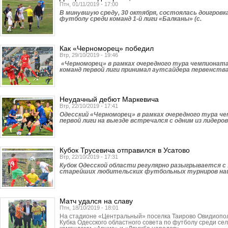
Птн, 01/11/2019 - 17:00
В минувшую среду, 30 октября, состоялась доигров
футболу среди команд 1-й лиги «Балканы» (с.
Как «Черноморец» победил
Втр, 29/10/2019 - 19:46
«Черноморец» в рамках очередного тура чемпионата
команд первой лиги принимал аутсайдера первенств
Неудачный дебют Маркевича
Втр, 22/10/2019 - 17:41
Одесский «Черно­морец» в рамках очередного тура ч
первой лиги на выезде встречался с одним из лидеро
Кубок Трусевича отправился в Усатово
Втр, 22/10/2019 - 17:31
Кубок Одесской области регулярно разыгрывается с 
старейших любительских футбольных турниров наш
Матч удался на славу
Птн, 18/10/2019 - 18:01
На стадионе «Цент­ральный» поселка Таи­рово Овидиопо
Кубка Одесского областного совета по футболу среди се