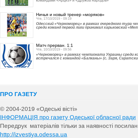
командами «Арциз» и «Дружба народов»
Ничья и новый тренер «моряков»
Чтв, 17/10/2019 - 09:19
Одесский «Черноморец» в рамках очередного тура ч
среди команд первой лиги принимал харьковский «Ме
Матч прерван. 1:1
Чтв, 10/10/2019 - 09:56
«Черноморец» в рамках чемпионата Украины среди ко
встречался с командой «Балканы» (с. Заря, Саратский
ПРО ГАЗЕТУ
© 2004-2019 «Одеські вісті»
ІНФОРМАЦІЯ про газету Одеської обласної ради
Передрук матеріалів т
ільки за наявності посила
http://izvestiya.odessa.ua