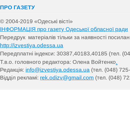
ПРО ГАЗЕТУ
© 2004-2019 «Одеські вісті»
ІНФОРМАЦІЯ про газету Одеської обласної ради
Передрук матеріалів т
ільки за наявності посила
http://izvestiya.odessa.ua
Передплатні індекси: 30
387,40183,40185 (тел. (04
.
Т.в.о. головного редактора: Олена Войтенко
Редакція:
info@izvestiya.odessa.ua
(тел. (048) 725
Відділ рекламі:
rek.odizv@gmail.com
(тел. (048) 72