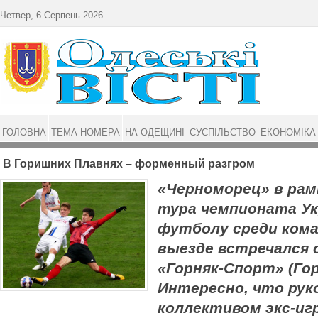
Перейти до основного матеріалу
Четвер, 6 Серпень 2026
ГОЛОВНА
ТЕМА НОМЕРА
НА ОДЕЩИНІ
СУСПІЛЬСТВО
ЕКОНОМІКА
В Горишних Плавнях – форменный разгром
«Черноморец» в рам
тура чемпионата У
футболу среди кома
выезде встречался 
«Горняк-Спорт» (Го
Интересно, что ру
коллективом экс-иг