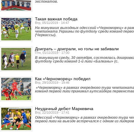
экспонатов.
Такая важная победа
Втр, 05/11/2019 - 14:47
На минувших выходных одесский «Черноморец» в рам
чемпионата Украины по футболу среди команд перво
(Черкассы).
Доиграть – доиграли, но голы не забивали
Птн, 01/11/2019 - 17:00
В минувшую среду, 30 октября, состоялась доигров
футболу среди команд 1-й лиги «Балканы» (с.
Как «Черноморец» победил
Втр, 29/10/2019 - 19:46
«Черноморец» в рамках очередного тура чемпионата
команд первой лиги принимал аутсайдера первенств
Неудачный дебют Маркевича
Втр, 22/10/2019 - 17:41
Одесский «Черно­морец» в рамках очередного тура ч
первой лиги на выезде встречался с одним из лидеро