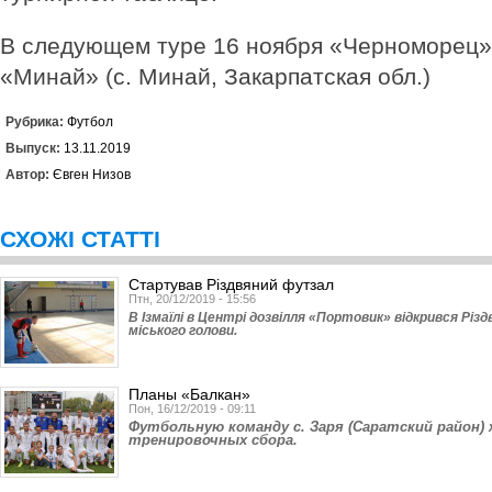
В следующем туре 16 ноября «Черноморец»
«Минай» (с. Минай, Закарпатская обл.)
Рубрика:
Футбол
Выпуск:
13.11.2019
Автор:
Євген Низов
СХОЖІ СТАТТІ
Стартував Різдвяний футзал
Птн, 20/12/2019 - 15:56
В Ізмаїлі в Центрі дозвілля «Портовик» відкрився Різ
міського голови.
Планы «Балкан»
Пон, 16/12/2019 - 09:11
Футбольную команду с. Заря (Са­рат­­ский район
тренировочных сбора.