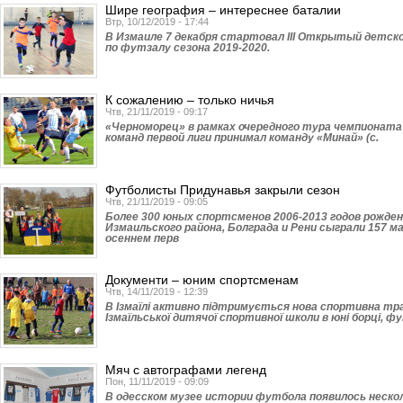
Шире география – интереснее баталии
Втр, 10/12/2019 - 17:44
В Измаиле 7 декабря стартовал ІІІ Открытый детс
по футзалу сезона 2019-2020.
К сожалению – только ничья
Чтв, 21/11/2019 - 09:17
«Черноморец» в рамках очередного тура чемпионата
команд первой лиги принимал команду «Минай» (с.
Футболисты Придунавья закрыли сезон
Чтв, 21/11/2019 - 09:05
Более 300 юных спортсменов 2006-2013 годов рождени
Измаильского района, Болграда и Рени сыграли 157 
осеннем перв
Документи – юним спортсменам
Чтв, 14/11/2019 - 12:39
В Ізмаїлі активно підтримується нова спортивна тра
Ізмаїльської дитячої спортивної школи в юні борці, ф
Мяч с автографами легенд
Пон, 11/11/2019 - 09:09
В одесском музее истории футбола появилось неско