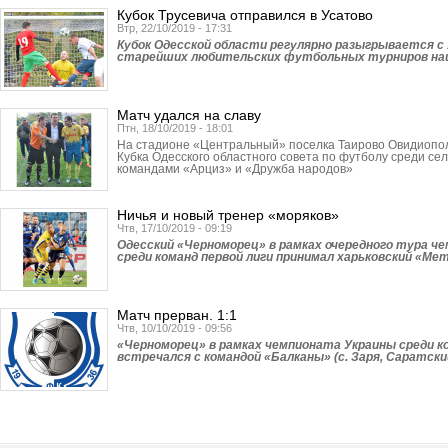
Кубок Трусевича отправился в Усатово
Втр, 22/10/2019 - 17:31
Кубок Одесской области регулярно разыгрывается с 
старейших любительских футбольных турниров наш
Матч удался на славу
Птн, 18/10/2019 - 18:01
На стадионе «Цент­ральный» поселка Таи­рово Овидиопо
Кубка Одесского областного совета по футболу среди се
командами «Арциз» и «Дружба народов»
Ничья и новый тренер «моряков»
Чтв, 17/10/2019 - 09:19
Одесский «Черноморец» в рамках очередного тура ч
среди команд первой лиги принимал харьковский «Ме
Матч прерван. 1:1
Чтв, 10/10/2019 - 09:56
«Черноморец» в рамках чемпионата Украины среди ко
встречался с командой «Балканы» (с. Заря, Саратский