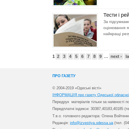
Тести і ре
За підсумкам
оцінювання як
найкращі рез
Сторінки
1
2
3
4
5
6
7
8
9
…
next ›
l
ПРО ГАЗЕТУ
© 2004-2019 «Одеські вісті»
ІНФОРМАЦІЯ про газету Одеської обласно
Передрук матеріалів т
ільки за наявності 
Передплатні індекси: 30
387,40183,40185 (те
Т.в.о. головного редактора: Олена Войтенк
Редакція:
info@izvestiya.odessa.ua
(тел. (04