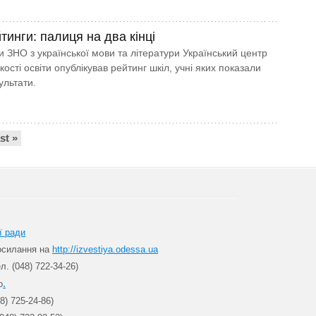
йтинги: палиця на два кінці
и ЗНО з української мови та літератури Український центр
ості освіти опублікував рейтинг шкіл, учні яких показали
ультати.
ast »
ї ради
посилання на
http://izvestiya.odessa.ua
л. (048) 722-34-26)
.
о
8) 725-24-86)