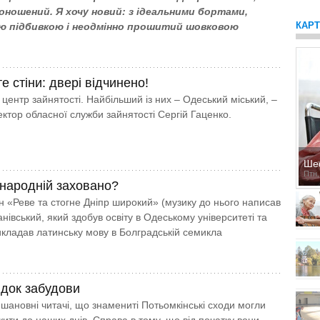
оношений. Я хочу новий: з ідеальними бортами,
КАР
ю підбивкою і неодмінно прошитий шовковою
е стіни: двері відчинено!
1 центр зайнятості. Найбільший із них – Одеський міський, –
ектор обласної служби зайнятості Сергій Гаценко.
Ше
Птн,
 народній заховано?
н «Реве та стогне Дніпр широкий» (музику до нього написав
івський, який здобув освіту в Оде­ському університеті та
икладав латинську мову в Болградській семикла
ідок забудови
 шановні читачі, що знамениті Потьомкінські сходи могли