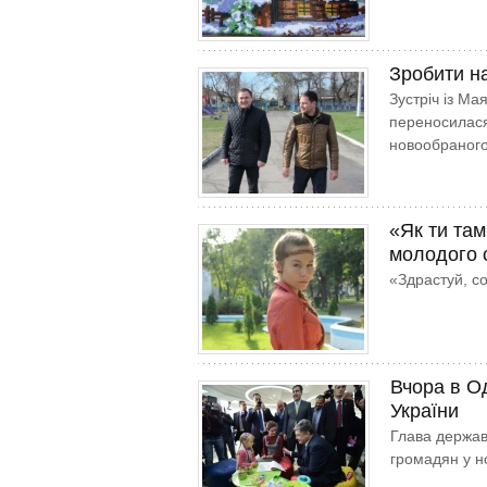
Зробити н
Зустріч із Ма
переносилася 
новообраного 
«Як ти там
молодого 
«Здрастуй, с
Вчора в О
України
Глава держав
громадян у н