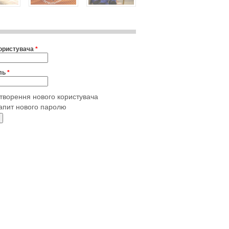
користувача
*
ль
*
творення нового користувача
апит нового паролю