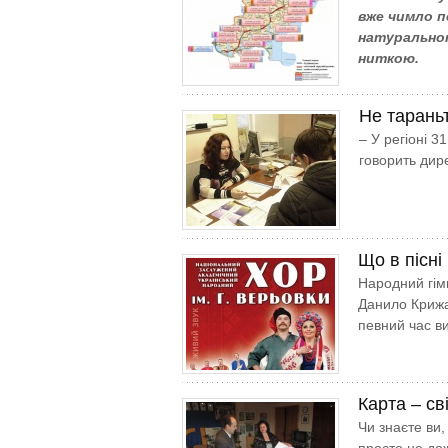
вже чимло п
натурально
ниткою.
Не тараньт
– У регіоні 3
говорить дир
Що в пісні
Народний гім
Данило Крижан
певний час в
Карта – св
Чи знаєте ви,