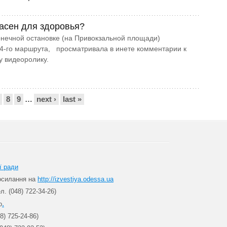
асен для здоровья?
нечной остановке (на Привокзальной площади)
4-го маршрута, просматривала в инете комментарии к
у видеоролику.
8
9
…
next ›
last »
ї ради
посилання на
http://izvestiya.odessa.ua
л. (048) 722-34-26)
.
о
8) 725-24-86)