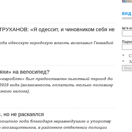
ВХІД
Ім'я 
ТРУХАНОВ: «Я одессит, и чиновником себя не
Паро
года одесскую городскую власть возглавил Геннадий
С
З
яхи» на велосипед?
«евроблях» был предоставлен льготный период до
 2019 года (возможность оплатить только половину
зного налога).
, но не раскаялся
прошлого года благодаря неравнодушию и упорству
-зоозащитников, в районном отделении полиции