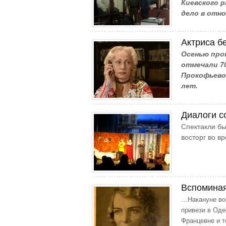
Киевского 
дело в отн
Актриса б
Осенью про
отмечали 7
Прокофьево
лет.
Диалоги 
Спектакли бы
восторг во в
Вспоминая
…Накануне вой
привези в Оде
Францевне и 