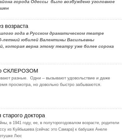
района города Одессы было возбуждено уголовное
ошен
ез возраста
шлого года в Русском драматическом театре
0-летний юбилей Валентины Васильевны
й, которая верна этому театру уже более сорока
со СКЛЕРОЗОМ
вают разные. Одни – вызывают удовольствие и даже
ремя просмотра, но довольно быстро забываются.
 старого доктора
ны, в 1941 году, ее, в полуторогодовалом возрасте, родители
ссу из Куйбышева (сейчас это Самара) к бабушке Анеле
тетушке Люс