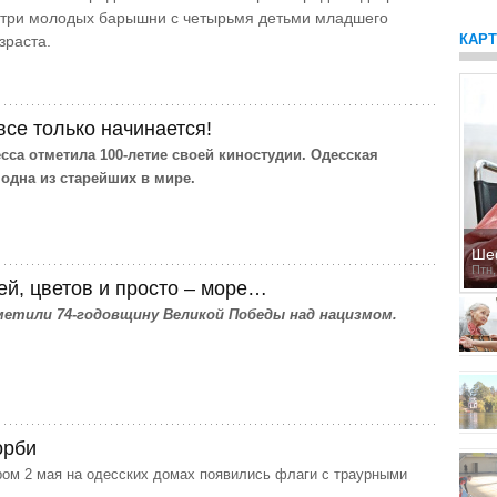
 три молодых барышни с четырьмя детьми младшего
КАР
зраста.
все только начинается!
есса отметила 100-летие своей киностудии. Одесская
 одна из старейших в мире.
Ше
Птн,
й, цветов и просто – море…
метили 74-годовщину Великой Победы над нацизмом.
орби
м 2 мая на одесских домах появились флаги с траурными