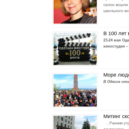
салон вошли
школьного во
В 100 лет 
23-24 мая Од
киностудия –
Море люде
В Одессе от
Митинг ск
…Ранним утро