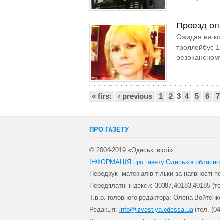
Проезд оп
Ожидая на ко
троллейбус 1
резонансном
Сторінки
« first
‹ previous
1
2
3
4
5
6
7
ПРО ГАЗЕТУ
© 2004-2019 «Одеські вісті»
ІНФОРМАЦІЯ про газету Одеської обласно
Передрук матеріалів т
ільки за наявності 
Передплатні індекси: 30
387,40183,40185 (те
Т.в.о. головного редактора: Олена Войтенк
Редакція:
info@izvestiya.odessa.ua
(тел. (04