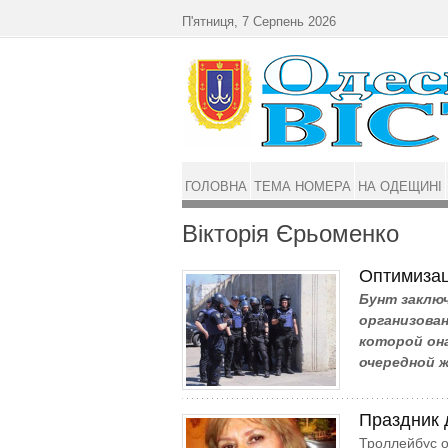
Перейти до основного матеріалу
П'ятниця, 7 Серпень 2026
ГОЛОВНА
ТЕМА НОМЕРА
НА ОДЕЩИНІ
Вікторія Єрьоменко
Оптимизац
Бунт заклю
организован
которой он
очередной ж
Праздник 
Троллейбус о