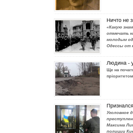
Ничто не 
«Какую зна
отмечать на
молодым од
Одессы от 
Людина - у
Ще на почат
пріоритетом
Признался
Уголовное д
преступлен
Максима Ли
полиции Кие