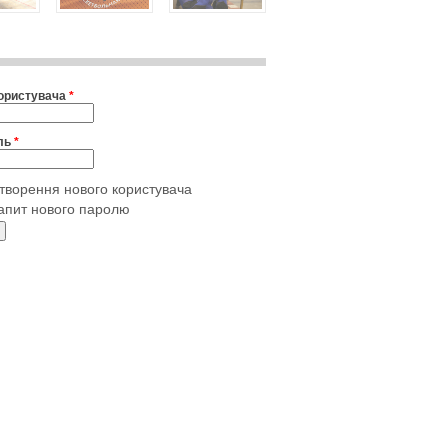
користувача
*
ль
*
творення нового користувача
апит нового паролю