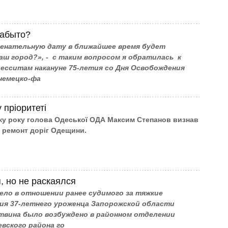
забыто?
менательную дату в ближайшее время будет
ш город?», - с таким вопросом я обратилась к
есситам накануне 75-летия со Дня Освобождения
немецко-фа
 пріоритеті
ку року голова Одеської ОДА Максим Степанов визнав
 ремонт доріг Одещини.
, но не раскаялся
ело в отношении ранее судимого за тяжкие
ия 37-летнего уроженца Запорожской области
твина было возбуждено в районном отделении
вского района го