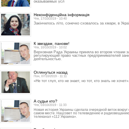
оказываемых усл
Неконфіденційна інформація
Чтв, 17/10/2019 - 10:40
Закінчилось літо, сонечко сховалось за хмари, в Украї
К звездам, панове!
Чтв, 10/10/2019 - 10:02
Верховная Рада Украины приняла во втором чтении з
регулирующий право частных предпринимателей зан
деятельностью.
Оглянуться назад
Пон, 07/10/2019 - 11:11
«Не тот глуп, кто не знает, но тот, кто знать не хочет»
А судьи кто?
Чтв, 03/10/2019 - 11:33
Новая история Украины сделала очередной виток вокруг 
самом месте. Нацсовет по телевидению и радиовещани
телеканал «112 Украина».