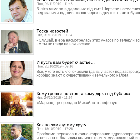
Пон, 04/11/2019 - 11:48
З літа чимало віддалених від смт Ширяєве населени
відрізаними від цивілізації через відсутність автобус
Тоска новостей
Чтв, 31/10/2019 - 11:34
- Слушай, вчера насмотрелась этих ужасов по телеку и в
- А ты не гляди на ночь всякое.
И пусть вам будет счастье…
Пон, 28/10/2019 - 09:16
Все, у кого есть клочок земли (дача, участок под застройк
хорошо знают о существовании земельного налога.
Кому гроші з повітря, а кому дірка від бублика
Чтв, 24/10/2019 - 11:24
«Марино, це орендар Михайло телефонує.
Как по замкнутому кругу
Птн, 18/10/2019 - 17:28
Проблема перекоса в финансировании здравоохране
и связана с большим количеством медучреждений и