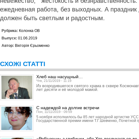
невежество, жестокость и безнравственность.
ежедневная работа, без выходных. А праздник 
должен быть светлым и радостным.
Рубрика:
Колонка ОВ
Выпуск:
01.06.2019
Автор:
Вікторія Єрьоменко
СХОЖІ СТАТТІ
Хлеб наш насущный…
Чтв, 21/11/2019 - 11:19
Из возродившегося святого храма в сквере Космонав
лет десяти и её молодой мамой.
С надеждой на долгие встречи
Пон, 11/11/2019 - 09:59
5 ноября исполнилось бы 85 лет народной артистке УСС
Государственной премии имени Т.Г.Шевченко, Почетной 
«Робінзони» з глибинки, або Хто дослухається до