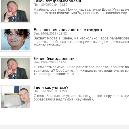
Такой вот фармоералаш
Пон, 30/09/2019 - 09:50
Разболелось ухо. Помня наставление Шота Руставели
разве можно излечиться?», поспешил в поликлинику.
Безопасность начинается с каждого
Втр, 24/09/2019 - 19:52
Захват моста в Киеве, на несколько часов парализо
значительной части территории столицы и приковавш
многих странах
Линия благодарности
Чтв, 19/09/2019 - 11:51
«Если есть замечания по работе транспорта, звоните 
транспорта? Сообщите…», «Увидели, что водитель во вр
телефону, позвоните…».
Где и как учиться?
Пон, 16/09/2019 - 13:24
С сентября тысячи украинских студентов погрузились в 
образования над тьмой «неученья».