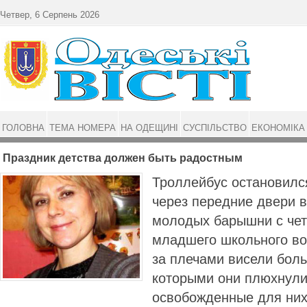
Перейти до основного матеріалу
Четвер, 6 Серпень 2026
ГОЛОВНА
ТЕМА НОМЕРА
НА ОДЕЩИНІ
СУСПІЛЬСТВО
ЕКОНОМІКА
Праздник детства должен быть радостным
Троллейбус остановилс
через передние двери 
молодых барышни с че
младшего школьного во
за плечами висели боль
которыми они плюхнулис
освобожденные для них