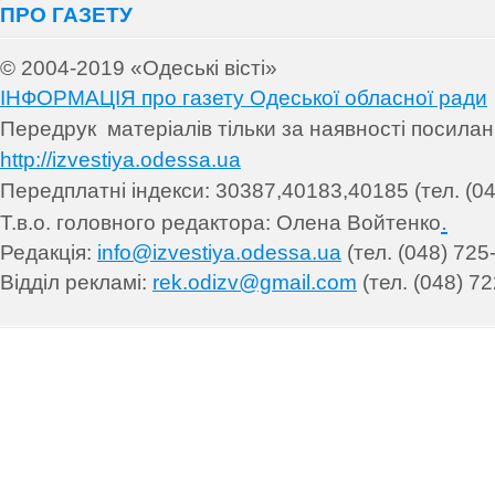
ПРО ГАЗЕТУ
© 2004-2019 «Одеські вісті»
ІНФОРМАЦІЯ про газету Одеської обласної ради
Передрук матеріалів т
ільки за наявності посила
http://izvestiya.odessa.ua
Передплатні індекси: 30
387,40183,40185 (тел. (04
.
Т.в.о. головного редактора: Олена Войтенко
Редакція:
info@izvestiya.odessa.ua
(тел. (048) 725
Відділ рекламі:
rek.odizv@gmail.com
(тел. (048) 72