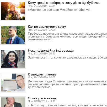
Кому гроші з повітря, а кому дірка від бублика
Чтв, 24/10/2019 - 11:24
«Марино, це орендар Михайло телефонує.
Как по замкнутому кругу
Птн, 18/10/2019 - 17:28
Проблема перекоса в финансировании здравоохране
и связана с большим количеством медучреждений и
оказываемых усл
Неконфіденційна інформація
Чтв, 17/10/2019 - 10:40
Закінчилось літо, сонечко сховалось за хмари, в Украї
К звездам, панове!
Чтв, 10/10/2019 - 10:02
Верховная Рада Украины приняла во втором чтении з
регулирующий право частных предпринимателей зан
деятельностью.
Оглянуться назад
Пон, 07/10/2019 - 11:11
«Не тот глуп, кто не знает, но тот, кто знать не хочет»