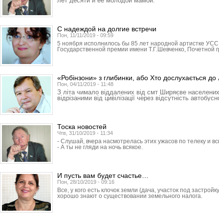
лет десяти и её молодой мамой.
С надеждой на долгие встречи
Пон, 11/11/2019 - 09:59
5 ноября исполнилось бы 85 лет народной артистке УСС
Государственной премии имени Т.Г.Шевченко, Почетной 
«Робінзони» з глибинки, або Хто дослухається до
Пон, 04/11/2019 - 11:48
З літа чимало віддалених від смт Ширяєве населени
відрізаними від цивілізації через відсутність автобус
Тоска новостей
Чтв, 31/10/2019 - 11:34
- Слушай, вчера насмотрелась этих ужасов по телеку и в
- А ты не гляди на ночь всякое.
И пусть вам будет счастье…
Пон, 28/10/2019 - 09:16
Все, у кого есть клочок земли (дача, участок под застройк
хорошо знают о существовании земельного налога.