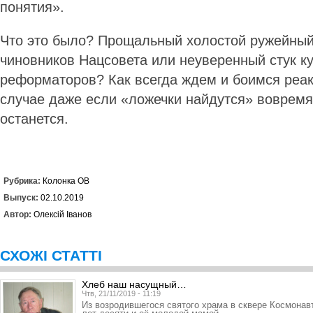
понятия».
Что это было? Прощальный холостой ружейный
чиновников Нацсовета или неуверенный стук к
реформаторов? Как всегда ждем и боимся реа
случае даже если «ложечки найдутся» вовремя 
останется.
Рубрика:
Колонка ОВ
Выпуск:
02.10.2019
Автор:
Олексій Іванов
СХОЖІ СТАТТІ
Хлеб наш насущный…
Чтв, 21/11/2019 - 11:19
Из возродившегося святого храма в сквере Космонав