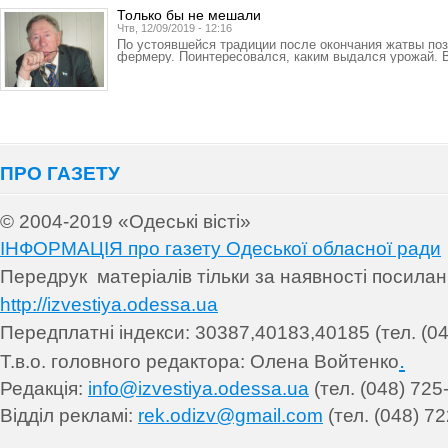
Только бы не мешали
Чтв, 12/09/2019 - 12:16
По устоявшейся традиции после окончания жатвы по
фермеру. Поинтересовался, каким выдался урожай. В
ПРО ГАЗЕТУ
© 2004-2019 «Одеські вісті»
ІНФОРМАЦІЯ про газету Одеської обласної ради
Передрук матеріалів т
ільки за наявності посила
http://izvestiya.odessa.ua
Передплатні індекси: 30
387,40183,40185 (тел. (04
.
Т.в.о. головного редактора: Олена Войтенко
Редакція:
info@izvestiya.odessa.ua
(тел. (048) 725
Відділ рекламі:
rek.odizv@gmail.com
(тел. (048) 72