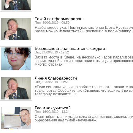
Такой вот фармоералаш
Пон, 30/09/2019 - 09:50
Разболелось ухо. Помня наставление Шота Руставели
разве можно излечиться?», поспешил в поликлинику.
Безопасность начинается с каждого
Втр, 24/09/2019 - 19:52
Захват моста в Киеве, на несколько часов парализо
значительной части территории столицы и приковавш
многих странах
Линия благодарности
Чтв, 19/09/2019 - 11:51
«Если есть замечания по работе транспорта, звоните 
транспорта? Сообщите…», «Увидели, что водитель во вр
телефону, позвоните…».
Где и как учиться?
Пон, 16/09/2019 - 13:24
С сентября тысячи украинских студентов погрузились в 
образования над тьмой «неученья».