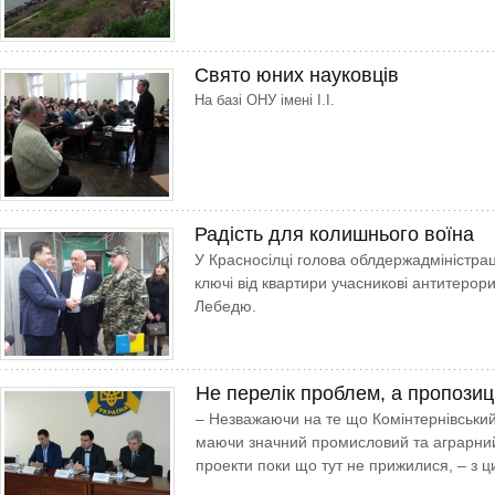
Свято юних науковців
На базі ОНУ імені І.І.
Радість для колишнього воїна
У Красносілці голова облдержадміністрац
ключі від квартири учасникові антитерор
Лебедю.
Не перелік проблем, а пропозиці
– Незважаючи на те що Комінтернівськи
маючи значний промисловий та аграрний 
проекти поки що тут не прижилися, – з ц