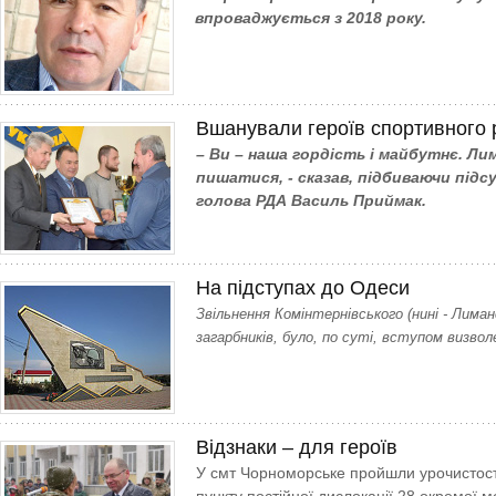
впроваджується з 2018 року.
Вшанували героїв спортивного 
– Ви – наша гордість і майбутнє. Лим
пишатися, - сказав, підбиваючи підс
голова РДА Василь Приймак.
На підступах до Одеси
Звільнення Комінтернівського (нині - Лима
загарбників, було, по суті, вступом визво
Відзнаки – для героїв
У смт Чорноморське прой­шли урочистост