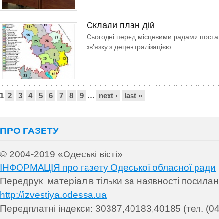
Склали план дій
Сьогодні перед місцевими радами постал
зв’язку з децентралізацією.
Сторінки
1
2
3
4
5
6
7
8
9
…
next ›
last »
ПРО ГАЗЕТУ
© 2004-2019 «Одеські вісті»
ІНФОРМАЦІЯ про газету Одеської обласної ради
Передрук матеріалів т
ільки за наявності посила
http://izvestiya.odessa.ua
Передплатні індекси: 30
387,40183,40185 (тел. (04