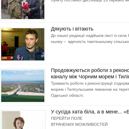
пункту постійної дислокації 28 окремої 
Дякують і вітають
До нашої редакції надійшов лист із села
ньому – вдячність тамтешньому сільськом
Продовжуються роботи з реконст
каналу між Чорним морем і Тил
Тривають роботи з реконструкції з’єдну
морем і Тилігульським лиманом на терит
Одеської області.
У сусіда хата біла, а в мене... 
ПЕРЕЙТИ ПОЛЕ
ВТРАЧЕНИХ МОЖЛИВОСТЕЙ