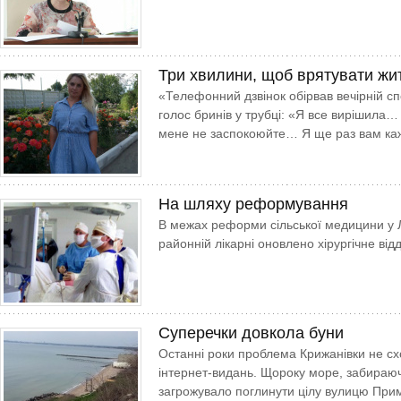
Три хвилини, щоб врятувати жи
«Телефонний дзвінок обірвав вечірній сп
голос бринів у трубці: «Я все вирішила
мене не заспокоюйте… Я ще раз вам кажу
На шляху реформування
В межах реформи сільської медицини у Л
районній лікарні оновлено хірургічне від
Суперечки довкола буни
Останні роки проблема Крижанівки не сход
інтернет-видань. Щороку море, забираючи
загрожувало поглинути цілу вулицю При