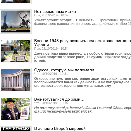
Нет временных истин
Пон, 28/10/2019 - 10:59
Уходят, уходят, уходят… В вечность… Фронтовики, прин
фашистского нашествия в теперь уже далёком октябре 19
Восени 1943 року розпочалося остаточне вигнання
України
Пон, 28/10/2019 - 10:54
Друга світова війна принесла з собою стільки горя, ві
донині людство загоює рани, і з сумом і гіркотою згадує
історії.
Одесса, которую мы поломали
Чтв, 10/10/2019 - 10:31
Откровенно грустное состояние архитектурных памят
воспринимается нами как данность, а не как досадно
оплошность со стороны коммунальных слу
Вже готувалися до зими…
Чтв, 10/10/2019 - 10:15
На початку осені радянські війська і жителі Одеси ге
фашистсько-румунських військ.
В аспекте Второй мировой