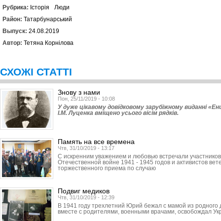
Рубрика:
Історія
Люди
Район:
Татарбунарський
Выпуск:
24.08.2019
Автор:
Тетяна Корнілова
СХОЖІ СТАТТІ
Знову з нами
Пон, 25/11/2019 - 10:08
У дуже цікавому довідковому зарубіжному виданні «Ен
І.М. Луценка вміщено усього вісім рядків.
Память на все времена
Чтв, 31/10/2019 - 13:17
С искренним уважением и любовью встречали участников
Отечественной войне 1941 - 1945 годов и активистов ве
торжественного приема по случаю
Подвиг медиков
Чтв, 31/10/2019 - 12:39
В 1941 году трехлетний Юрий бежал с мамой из родного 
вместе с родителями, военными врачами, освобождал Ук