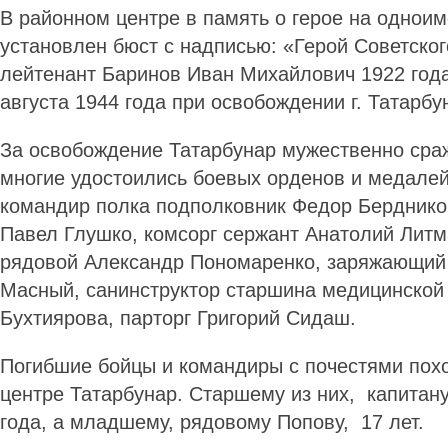
В районном центре в память о герое на однои
установлен бюст с надписью: «Герой Советског
лейтенант Баринов Иван Михайлович 1922 года
августа 1944 года при освобождении г. Татарбу
За освобождение Татарбунар мужественно сра
многие удостоились боевых орденов и медалей
командир полка подполковник Федор Берднико
Павел Глушко, комсорг сержант Анатолий Литм
рядовой Александр Пономаренко, заряжающий
Масный, санинструктор старшина медицинской
Бухтиярова, парторг Григорий Сидаш.
Погибшие бойцы и командиры с почестями похо
центре Татарбунар. Старшему из них, капитан
года, а младшему, рядовому Попову, 17 лет.