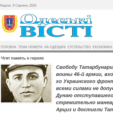
Перейти до основного матеріалу
Неділя, 9 Серпень 2026
ГОЛОВНА
ТЕМА НОМЕРА
НА ОДЕЩИНІ
СУСПІЛЬСТВО
ЕКОНОМІКА
Чтят память о героях
Свободу Татарбунар­
воины 46-й армии, вх
го Украинского фрон
всеми силами не допу
Дунаю отступавшего 
стремительно маневр
Арциз и достигли Та