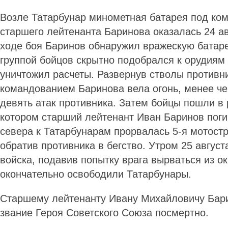
Возле Татарбунар минометная батарея под ко
старшего лейтенанта Баринова оказалась 24 ав
ходе боя Баринов обнаружил вражескую батар
группой бойцов скрытно подобрался к орудиям 
уничтожил расчеты. Развернув стволы противни
командованием Баринова вела огонь, менее че
девять атак противника. Затем бойцы пошли в
котором старший лейтенант Иван Баринов погиб
севера к Татарбунарам прорвалась 5-я мотостр
обратив противника в бегство. Утром 25 август
войска, подавив попытку врага вырваться из о
окончательно освободили Татарбунары.
Старшему лейтенанту Ивану Михайловичу Бар
звание Героя Советского Союза посмертно.