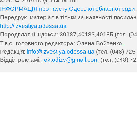
© 2004-2019 «Одеські вісті»
ІНФОРМАЦІЯ про газету Одеської обласної ради
Передрук матеріалів т
ільки за наявності посила
http://izvestiya.odessa.ua
Передплатні індекси: 30
387,40183,40185 (тел. (04
.
Т.в.о. головного редактора: Олена Войтенко
Редакція:
info@izvestiya.odessa.ua
(тел. (048) 725
Відділ рекламі:
rek.odizv@gmail.com
(тел. (048) 72