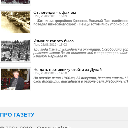
От легенды - к фактам
Пон, 26/08/2019 - 15:09
…Житель микрорайона Крепость Василий Пантелеймонов
поведал нижеследующее: «Немцы готовились упорно об
Измаил: как это было
Пон, 26/08/2019 - 15:03
Три года Измаил находился в оккупации. Освободили гор
развертывания Ясско-Кишиневской спецоперации войск
началом маршала Ф.
Не дать противнику отойти за Дунай
Пон, 26/08/2019 - 14:50
На исходе лета 1944-го, 23 августа, десант силами 
ской флотилии высадился в районе села Жебрияны (П
ПРО ГАЗЕТУ