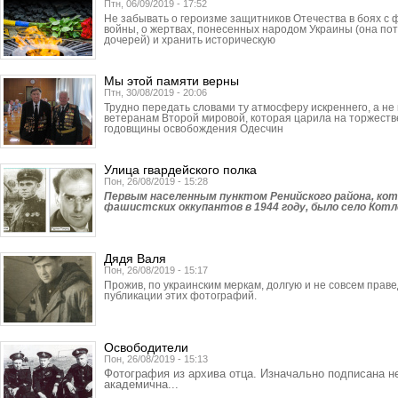
Птн, 06/09/2019 - 17:52
Не забывать о героизме защитников Отечества в боях с 
войны, о жертвах, понесенных народом Украины (она по
дочерей) и хранить историческую
Мы этой памяти верны
Птн, 30/08/2019 - 20:06
Трудно передать словами ту атмосферу искреннего, а не
ветеранам Второй мировой, которая царила на торжеств
годовщины освобождения Одесчин
Улица гвардейского полка
Пон, 26/08/2019 - 15:28
Первым населенным пунктом Ренийского района, кот
фашистских оккупантов в 1944 году, было село Котл
Дядя Валя
Пон, 26/08/2019 - 15:17
Прожив, по украинским меркам, долгую и не совсем прав
публикации этих фотографий.
Освободители
Пон, 26/08/2019 - 15:13
Фотография из архива отца. Изначально подписана н
академична...