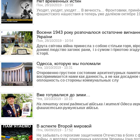
Нет временных истин
Пон, 28/10/2019 - 10:59
Уходят, уходят, уходят… В вечность… Фронтовики, прин
фашистского нашествия в теперь уже далёком октябре 19
Восени 1943 року розпочалося остаточне вигнання
України
Пон, 28/10/2019 - 10:54
Друга світова війна принесла з собою стільки горя, ві
донині людство загоює рани, і з сумом і гіркотою згадує
історії.
Одесса, которую мы поломали
Чтв, 10/10/2019 - 10:31
Откровенно грустное состояние архитектурных памят
воспринимается нами как данность, а не как досадно
оплошность со стороны коммунальных слу
Вже готувалися до зими…
Чтв, 10/10/2019 - 10:15
На початку осені радянські війська і жителі Одеси ге
фашистсько-румунських військ.
В аспекте Второй мировой
Птн, 06/09/2019 - 17:52
Не забывать о героизме защитников Отечества в боях с 
войны, о жертвах, понесенных народом Украины (она по