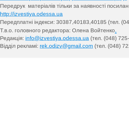
Передрук матеріалів т
ільки за наявності посила
http://izvestiya.odessa.ua
Передплатні індекси: 30
387,40183,40185 (тел. (04
.
Т.в.о. головного редактора: Олена Войтенко
Редакція:
info@izvestiya.odessa.ua
(тел. (048) 725
Відділ рекламі:
rek.odizv@gmail.com
(тел. (048) 72