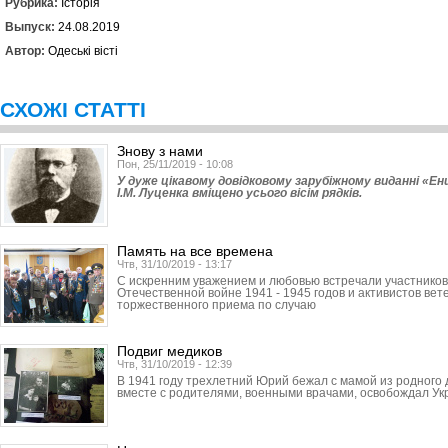
Рубрика:
Історія
Выпуск:
24.08.2019
Автор:
Одеські вісті
СХОЖІ СТАТТІ
Знову з нами
Пон, 25/11/2019 - 10:08
У дуже цікавому довідковому зарубіжному виданні «Ен
І.М. Луценка вміщено усього вісім рядків.
Память на все времена
Чтв, 31/10/2019 - 13:17
С искренним уважением и любовью встречали участников
Отечественной войне 1941 - 1945 годов и активистов ве
торжественного приема по случаю
Подвиг медиков
Чтв, 31/10/2019 - 12:39
В 1941 году трехлетний Юрий бежал с мамой из родного 
вместе с родителями, военными врачами, освобождал Ук