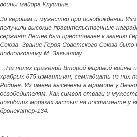
воины майора Клушина.
За героизм и мужество при освобождении Изм
получили высокие правительственные наград
сержант Лещев был представлен к званию Ге
Союза. Звание Героя Советского Союза было 
подполковнику М. Завьялову.
…На полях сражений Второй мировой войны 
храбрых 675 измаильчан, семнадцать из них п
Родине. Их имена высечены в мраморе у Вечн
освободителям. Как символ отваги и мужеств
погибших моряках застыл на постаменте у в
бронекатер-134.