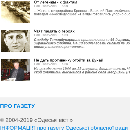
От легенды - к фактам
Пон, 26/08/2019 - 15:09
…Житель микрорайона Крепость Василий Пантелеймонов
поведал нижеследующее: «Немцы готовились упорно об
Чтят память о героях
Пон, 26/08/2019 - 14:54
Свободу Татарбунар­щине принесли воины 46-й армии,
Украинского фронта. Наши воины всеми силами не до
отступавшего противника.
Не дать противнику отойти за Дунай
Пон, 26/08/2019 - 14:50
На исходе лета 1944-го, 23 августа, десант силами 
ской флотилии высадился в районе села Жебрияны (П
ПРО ГАЗЕТУ
© 2004-2019 «Одеські вісті»
ІНФОРМАЦІЯ про газету Одеської обласної ради