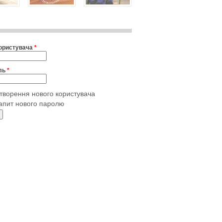
користувача
*
ль
*
творення нового користувача
апит нового паролю