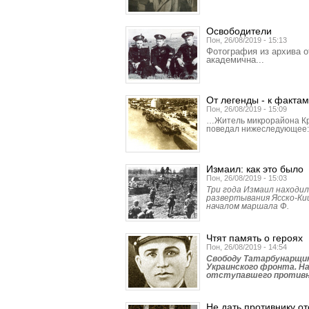
Освободители
Пон, 26/08/2019 - 15:13
Фотография из архива о
академична...
От легенды - к фактам
Пон, 26/08/2019 - 15:09
…Житель микрорайона Кр
поведал нижеследующее:
Измаил: как это было
Пон, 26/08/2019 - 15:03
Три года Измаил находилс
развертывания Ясско-Ки
началом маршала Ф.
Чтят память о героях
Пон, 26/08/2019 - 14:54
Свободу Татарбунар­щин
Украинского фронта. На
отступавшего противн
Не дать противнику от