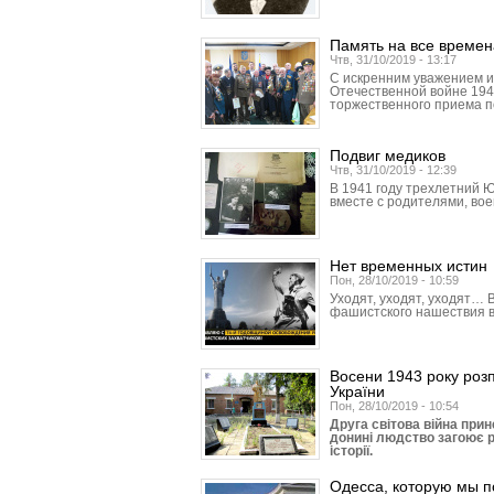
Память на все времен
Чтв, 31/10/2019 - 13:17
С искренним уважением и
Отечественной войне 1941
торжественного приема п
Подвиг медиков
Чтв, 31/10/2019 - 12:39
В 1941 году трехлетний 
вместе с родителями, во
Нет временных истин
Пон, 28/10/2019 - 10:59
Уходят, уходят, уходят…
фашистского нашествия в
Восени 1943 року розп
України
Пон, 28/10/2019 - 10:54
Друга світова війна прин
донині людство загоює ран
історії.
Одесса, которую мы 