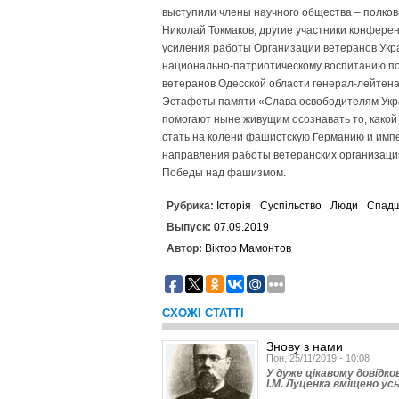
выступили члены научного общества – полков
Николай Токмаков, другие участники конфер
усиления работы Организации ветеранов Укр
национально-патриотическому воспитанию по
ветеранов Одесской области генерал-лейтена
Эстафеты памяти «Слава освободителям Укра
помогают ныне живущим осознавать то, како
стать на колени фашистскую Германию и им
направления работы ветеранских организаций
Победы над фашизмом.
Рубрика:
Історія
Суспільство
Люди
Спад
Выпуск:
07.09.2019
Автор:
Віктор Мамонтов
СХОЖІ СТАТТІ
Знову з нами
Пон, 25/11/2019 - 10:08
У дуже цікавому довідко
І.М. Луценка вміщено усь