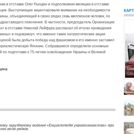
ник в отставке Олег Рындин и подполковник милиции в отставке
енции. Выступающие акцентировали внимание на необходимости
КАР
аины, объединяющей в своих рядах семь миллионов человек, по
драстающего поколения. В частности, председатель Организации
нт в отставке Николай Лейфура рассказал об итогах проведения
ины» и подчеркнул, что именно такие патриотические акции
й ценой была добыта победа над фашизмом и кто именно заставил
периалистическую Японию. Собравшиеся определили основные
 по подготовке к 75-летию освобождения Украины и Великой
Ше
щина
Птн,
вому зарубіжному виданні «Енциклопедія українознавства» про
ого вісім рядків.