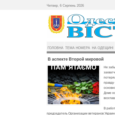
Перейти до основного матеріалу
Четвер, 6 Серпень 2026
ГОЛОВНА
ТЕМА НОМЕРА
НА ОДЕЩИНІ
В аспекте Второй мировой
Не заб
захватч
потерял
правду 
основн
Доме о
возглав
В рабо
председатель Организации ветеранов Украины,