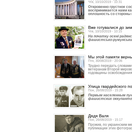
Чтв, 10/10/2019 - 10:31
Откровенно грустное со
воспринимается нами ка
оплошность со стороны
Вже готувалися до з
Чтв, 10/10/2019 - 10:15
На початку осені радянс
фашистсько-румунських
Мы этой памяти верн
Птн, 30/08/2019 - 20:06
Трудно передать словами 
ветеранам Второй мирово
годовщины освобождения
Улица гвардейского п
Пон, 26/08/2019 - 15:28
Первым населенным пун
фашистских оккупантов 
Дядя Валя
Пон, 26/08/2019 - 15:17
Прожив, по украинским ме
публикации этих фотогра