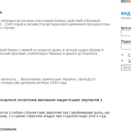
а
ВХІД
 любовью встречали участников боевых действий в Великой
 - 1945 годов и активистов ветеранского движения организаторы
о случаю
Ім'я 
Паро
Юрий бежал с мамой из родного дома, в четыре надел форму и
енными врачами, освобождал Украину и дошел до Берлина.
С
З
 В вечность… Фронтовики, принёсшие Украине свободу от
 теперь уже далёком октябре 1944 года.
очалося остаточне вигнання нацистських окупантів з
есла з собою стільки горя, віроломства і зруйнованих доль, що
и, і з сумом і гіркотою згадує про ті далекі події. Але є суд
поломали