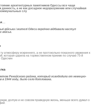
стояние архитектурных памятников Одессы все чаще
к данность, а не как досадное недоразумение или случайная
 коммунальных слу
ими…
ькі війська і жителі Одеси героїчно відбивали наступ
 військ.
ы
ту атмосферу искреннего, а не протокольно-показного уважения к
й, которая царила на торжественном приеме по случаю 75-й
 Одесчин
олка
ктом Ренийского района, который освободили от немецко-
в 1944 году, было село Котловина.
ркам, долгую и не совсем праведную жизнь, меньше всего думал о
фий.