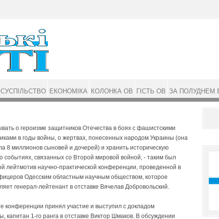
СУСПІЛЬСТВО
ЕКОНОМІКА
КОЛОНКА ОВ
ГІСТЬ ОВ
ЗА ПОЛУДНЕМ 
ывать о героизме защитников Отечества в боях с фашистскими
иками в годы войны, о жертвах, понесенных народом Украины (она
а 8 миллионов сыновей и дочерей) и хранить историческую
о событиях, связанных со Второй мировой войной, -­ таким был
ой лейтмотив научно-практической конференции, проведенной в
фицеров Одесским областным научным обществом, которое
ляет генерал-лейтенант в отставке Вячелав Добровольский.
те конференции принял участие и выступил с докладом
 капитан 1-го ранга в отставке Виктор Шмаков. В обсуждении