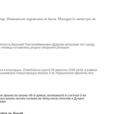
тца. Изначально подписана не была. Молодость зачастую не
епость Василий Пантелеймонович Дудуляк несколько лет назад
 «Немцы готовились упорно оборонять Измаил.
я в оккупации. Освободили город 26 августа 1944 года: в рамках
шиневской спецоперации войска 3-го Украинского фронта под
е принесли воины 46-й армии, входившей в состав 3-го
ши воины всеми силами не допускали отхода к Дунаю
ика.
ойти за Дунай