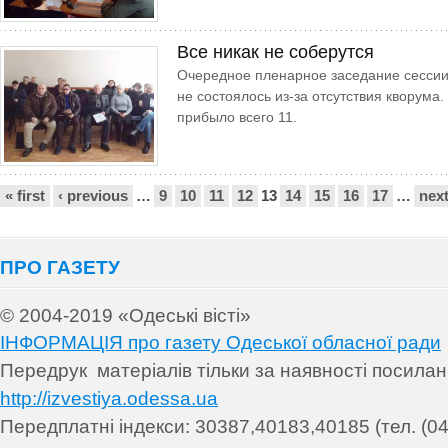
Все никак не соберутся
Очередное пленарное заседание сессии
не состоялось из-за отсутствия кворума.
прибыло всего 11.
Сторінки
« first
‹ previous
…
9
10
11
12
13
14
15
16
17
…
next
ПРО ГАЗЕТУ
© 2004-2019 «Одеські вісті»
ІНФОРМАЦІЯ про газету Одеської обласної ради
Передрук матеріалів т
ільки за наявності посила
http://izvestiya.odessa.ua
Передплатні індекси: 30
387,40183,40185 (тел. (04