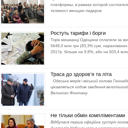
платформы, в рамках которой состоялс
телемост женщин-лидеров.
Ростуть тарифи і борги
Торік мешканці Одещини сплатили за жи
5648,0 млн грн (83,3% сум, нарахованих 
2017р. більше на 9,8%, або на 503,4 млн
Траса до здоров’я та літа
Одеська мерія і міський голова Геннад
цікавляться ходом зведення велопішохід
Великого Фонтану.
Не тільки обмін компліментами
Відбулася перша офіційна зустріч голов