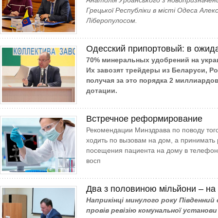
Анатолія Урбанського з новопризначен
Грецької Республіки в місті Одеса Алек
Ліберопулосом.
Одесский припортовый: в ожид
70% минеральных удобрений на укра
Их завозят трейдеры из Беларуси, Ро
получая за это порядка 2 миллиардо
дотации.
Встречное реформирование
Рекомендации Минздрава по поводу того
ходить по вызовам на дом, а принимать
посещения пациента на дому в телефо
восп
Два з половиною мільйони – на
Наприкінці минулого ро­ку Пів­денни
провів ревізію комунальної установ