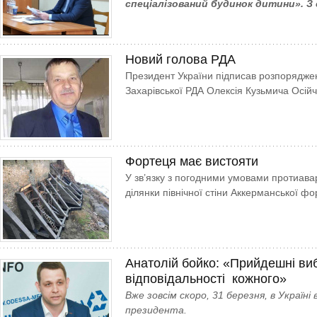
спеціа­лізова­ний будинок дитини». З 
Новий голова РДА
Президент України підписав розпорядже
Захарівської РДА Олексія Кузьмича Осійч
Фортеця має вистояти
У зв’язку з погодними умовами протиавар
ділянки північної стіни Аккерманської ф
Анатолій бойко: «Прийдешні ви
відповідальності кожного»
Вже зовсім скоро, 31 березня, в Україні
президента.