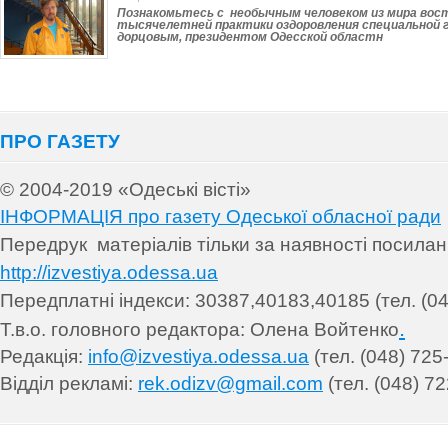
Познакомьтесь с необычным человеком из мира вос
тысячелетней прак­тики оздоровления специальной
дорцовым, президентом Одесской областн
ПРО ГАЗЕТУ
© 2004-2019 «Одеські вісті»
ІНФОРМАЦІЯ про газету Одеської обласної ради
Передрук матеріалів т
ільки за наявності посила
http://izvestiya.odessa.ua
Передплатні індекси: 30
387,40183,40185 (тел. (04
.
Т.в.о. головного редактора: Олена Войтенко
Редакція:
info@izvestiya.odessa.ua
(тел. (048) 725
Відділ рекламі:
rek.odizv@gmail.com
(тел. (048) 72