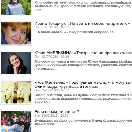
Кінопродукції нині чимало, а от змістовної мелодрами
замислитись, зробити певні висновки, врешті-решт, 
так
Ирина Токарчук: «Не врать ни себе, ни зрителю»
Пон, 15/07/2019 - 09:27
…6 июля давали « Лекарство от депрессии».
Юлия АМЕЛЬКИНА: «Театр - это не про психолог
Пон, 01/07/2019 - 09:19
Молодая актриса и режиссер Юлия Амелькина создан
красных дорожках кинофестивалей, увлекать сюжет
театральн
Яков Железняк: «Подспудная мысль, что могу взя
Олимпиаде, крутилась в голове»
Пон, 24/06/2019 - 09:37
Этот одессит, один из лучших стрелков Украины и 
своего самого высокого спортивного результата на 
1972 год
Если не мы, то кто же?
Втр, 18/06/2019 - 10:38
Буквально на днях исполнилось 5 лет благотворите
монстров».