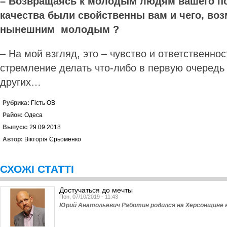
– Возвращаясь к молодым людям вашего по
качества были свойственны вам и чего, воз
нынешним молодым ?
– На мой взгляд, это – чувство и ответственно
стремление делать что-либо в первую очередь 
других…
Рубрика:
Гість ОВ
Район:
Одеса
Выпуск:
29.09.2018
Автор:
Вікторія Єрьоменко
СХОЖІ СТАТТІ
Достучаться до мечты
Пон, 07/10/2019 - 11:43
Юрий Анатольевич Работин родился на Херсонщине в 