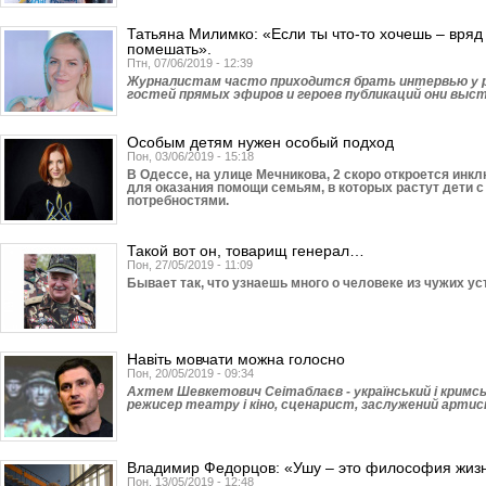
Татьяна Милимко: «Если ты что-то хочешь – вряд 
помешать».
Птн, 07/06/2019 - 12:39
Журналистам часто приходится брать интервью у ра
гостей прямых эфиров и героев публикаций они выс
Особым детям нужен особый подход
Пон, 03/06/2019 - 15:18
В Одессе, на улице Мечникова, 2 скоро откроется инк
для оказания помощи семьям, в которых растут дети 
потребностями.
Такой вот он, товарищ генерал…
Пон, 27/05/2019 - 11:09
Бывает так, что узнаешь много о человеке из чужих уст
Навіть мовчати можна голосно
Пон, 20/05/2019 - 09:34
Ахтем Шевкетович Сеітаблаєв - український і кримс
режисер театру і кіно, сценарист, заслужений артис
Владимир Федорцов: «Ушу – это философия жиз
Пон, 13/05/2019 - 12:48