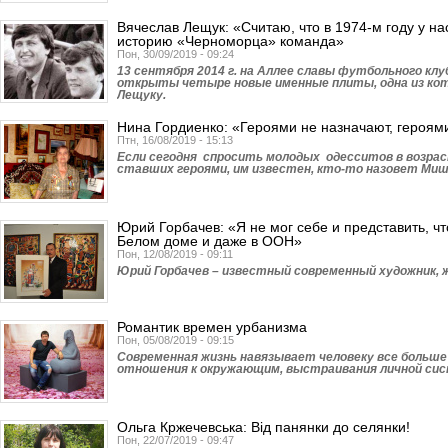
Вячеслав Лещук: «Считаю, что в 1974-м году у н
историю «Черноморца» команда»
Пон, 30/09/2019 - 09:24
13 сентября 2014 г. на Аллее славы футбольного кл
открыты четыре новые именные плиты, одна из ко
Лещуку.
Нина Гордиенко: «Героями не назначают, героям
Птн, 16/08/2019 - 15:13
Если сегодня спросить молодых одесситов в возрасте
ставших героями, им известен, кто-то назовет Мишк
Юрий Горбачев: «Я не мог себе и представить, чт
Белом доме и даже в ООН»
Пон, 12/08/2019 - 09:11
Юрий Горбачев – известный современный художник, 
Романтик времен урбанизма
Пон, 05/08/2019 - 09:15
Современная жизнь навязывает человеку все больше
отношения к окружающим, выстраивания личной си
Ольга Кржечевська: Від панянки до селянки!
Пон, 22/07/2019 - 09:47